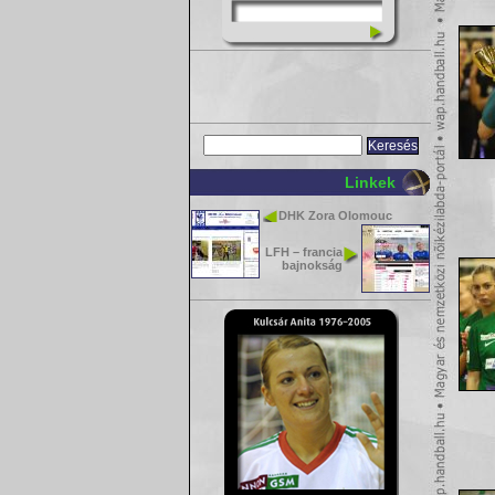
Linkek
DHK Zora Olomouc
LFH – francia
bajnokság