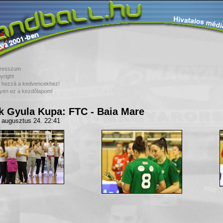
resszum
yright
 hozzá a kedvencekhez!
yen ez a kezdőlapom!
k Gyula Kupa: FTC - Baia Mare
 augusztus 24. 22:41