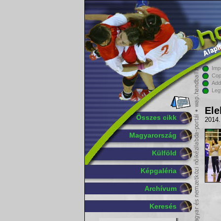
Imp
Cop
Add
Leg
Ele
Összes cikk
2014.
Magyarország
Külföld
Képgaléria
Archívum
Keresés