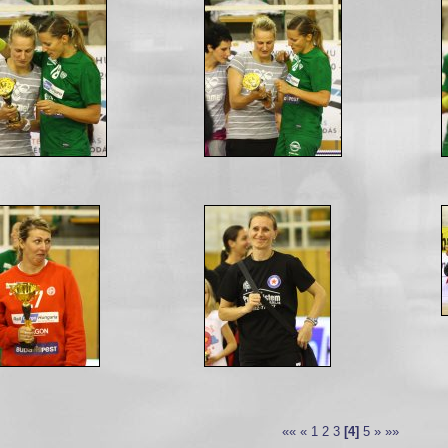
««
«
1
2
3
[4]
5
»
»»