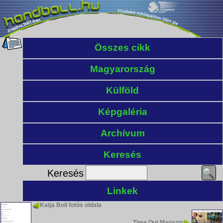
Összes cikk
Magyarország
Külföld
Képgaléria
Archívum
Keresés
Keresés
Linkek
Katja Boll fotós oldala
Time Out Magazin