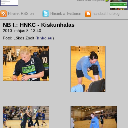
Híreink RSS-en
Híreink a Twitteren
handball.hu blog
NB I.: HNKC - Kiskunhalas
2010. május 8. 13:40
Fotó: Lőkös Zsolt (
hnkc.eu
)