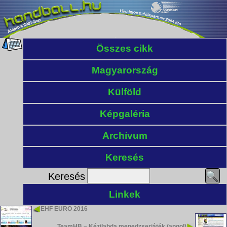
Összes cikk
Magyarország
Külföld
Képgaléria
Archívum
Keresés
Keresés
Linkek
EHF EURO 2016
TeamHB – Kézilabda menedzserjáték (angol)