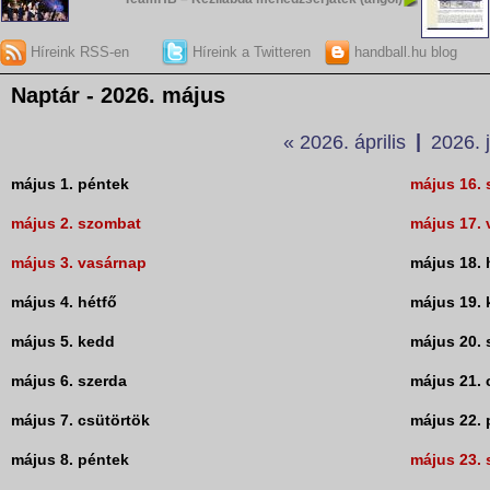
Híreink RSS-en
Híreink a Twitteren
handball.hu blog
Naptár - 2026. május
« 2026. április
|
2026. 
május 1.
péntek
május 16.
május 2.
szombat
május 17.
május 3.
vasárnap
május 18.
május 4.
hétfő
május 19.
május 5.
kedd
május 20.
május 6.
szerda
május 21.
május 7.
csütörtök
május 22.
május 8.
péntek
május 23.