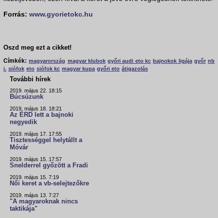
Forrás:
www.gyorietokc.hu
Oszd meg ezt a cikket!
Címkék:
magyarország
magyar klubok
győri audi eto kc
bajnokok ligája
győr
nb
i.
siófok
eto
siófok kc
magyar kupa
győri eto
átigazolás
További hírek
2019. május 22. 18:15
Búcsúzunk
2019. május 18. 18:21
Az ÉRD lett a bajnoki
negyedik
2019. május 17. 17:55
Tisztességgel helytállt a
Móvár
2019. május 15. 17:57
Snelderrel győzött a Fradi
2019. május 15. 7:19
Női keret a vb-selejtezőkre
2019. május 13. 7:27
"A magyaroknak nincs
taktikája"