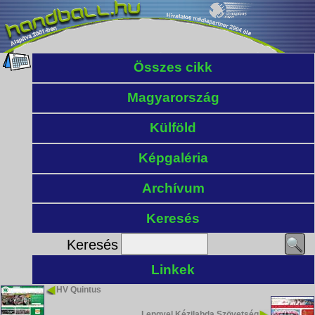
Összes cikk
Magyarország
Külföld
Képgaléria
Archívum
Keresés
Keresés
Linkek
HV Quintus
Lengyel Kézilabda Szövetség