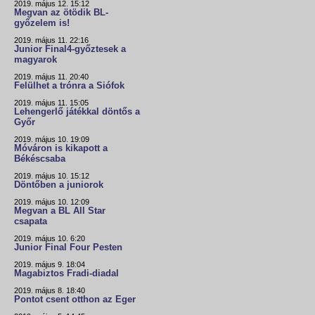
2019. május 12. 15:12
Megvan az ötödik BL-
győzelem is!
2019. május 11. 22:16
Junior Final4-győztesek a
magyarok
2019. május 11. 20:40
Felülhet a trónra a Siófok
2019. május 11. 15:05
Lehengerlő játékkal döntős a
Győr
2019. május 10. 19:09
Móváron is kikapott a
Békéscsaba
2019. május 10. 15:12
Döntőben a juniorok
2019. május 10. 12:09
Megvan a BL All Star
csapata
2019. május 10. 6:20
Junior Final Four Pesten
2019. május 9. 18:04
Magabiztos Fradi-diadal
2019. május 8. 18:40
Pontot csent otthon az Eger