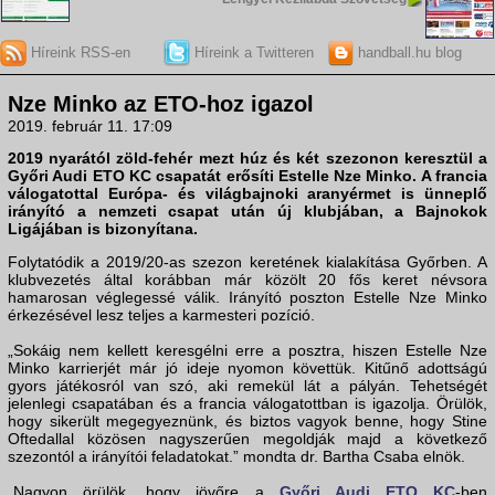
Híreink RSS-en
Híreink a Twitteren
handball.hu blog
Nze Minko az ETO-hoz igazol
2019. február 11. 17:09
2019 nyarától zöld-fehér mezt húz és két szezonon keresztül a
Győri Audi ETO KC csapatát erősíti
Estelle Nze Minko
. A francia
válogatottal Európa- és világbajnoki aranyérmet is ünneplő
irányító a nemzeti csapat után új klubjában, a Bajnokok
Ligájában is bizonyítana.
Folytatódik a 2019/20-as szezon keretének kialakítása Győrben. A
klubvezetés által korábban már közölt 20 fős keret névsora
hamarosan véglegessé válik. Irányító poszton Estelle Nze Minko
érkezésével lesz teljes a karmesteri pozíció.
„Sokáig nem kellett keresgélni erre a posztra, hiszen Estelle Nze
Minko karrierjét már jó ideje nyomon követtük. Kitűnő adottságú
gyors játékosról van szó, aki remekül lát a pályán. Tehetségét
jelenlegi csapatában és a francia válogatottban is igazolja. Örülök,
hogy sikerült megegyeznünk, és biztos vagyok benne, hogy Stine
Oftedallal közösen nagyszerűen megoldják majd a következő
szezontól a irányítói feladatokat.” mondta dr. Bartha Csaba elnök.
„Nagyon örülök, hogy jövőre a
Győri Audi ETO KC
-ben