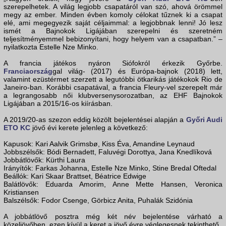
szerepelhetek. A világ legjobb csapatáról van szó, ahová örömmel
megy az ember. Minden évben komoly célokat tűznek ki a csapat
elé, ami megegyezik saját céljaimmal: a legjobbnak lenni! Jó lesz
ismét a Bajnokok Ligájában szerepelni és szeretném
teljesítményemmel bebizonyítani, hogy helyem van a csapatban.” –
nyilatkozta Estelle Nze Minko.
A francia játékos nyáron Siófokról érkezik Győrbe.
Franciaország
gal világ- (2017) és Európa-bajnok (2018) lett,
valamint ezüstérmet szerzett a legutóbbi ötkarikás játékokok Rio de
Janeiro-ban. Korábbi csapatával, a francia Fleury-vel szerepelt már
a legrangosabb női klubversenysorozatban, az EHF Bajnokok
Ligájában a 2015/16-os kiírásban.
A 2019/20-as szezon eddig közölt bejelentései alapján a
Győri Audi
ETO KC
jövő évi kerete jelenleg a következő:
Kapusok: Kari Aalvik Grimsbø, Kiss Éva, Amandine Leynaud
Jobbszélsők: Bódi Bernadett, Faluvégi Dorottya, Jana Knedlíková
Jobbátlövők: Kürthi Laura
Irányítók: Farkas Johanna, Estelle Nze Minko, Stine Bredal Oftedal
Beállók: Kari Skaar Brattset, Béatrice Edwige
Balátlövők: Eduarda Amorim, Anne Mette Hansen, Veronica
Kristiansen
Balszélsők: Fodor Csenge, Görbicz Anita, Puhalák Szidónia
A jobbátlövő posztra még két név bejelentése várható a
közeljövőben, ezen kívül a keret a jövő évre véglegesnek tekinthető.