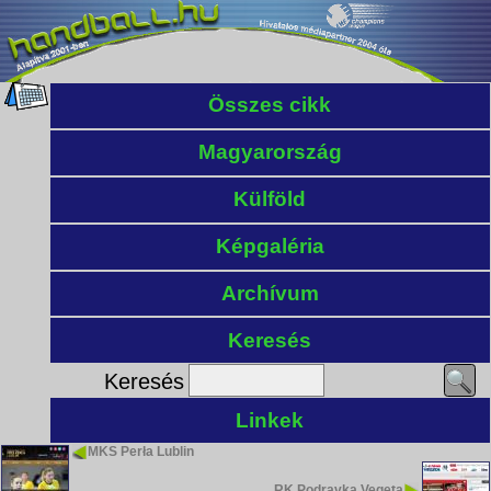
Összes cikk
Magyarország
Külföld
Képgaléria
Archívum
Keresés
Keresés
Linkek
MKS Perła Lublin
RK Podravka Vegeta