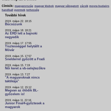
Címkék:
magyarország
magyar klubok
magyar válogatott
zácsik
moyra-budaörs
handball
gyermek
terhesség
További hírek
2019. május 22. 18:15
Búcsúzunk
2019. május 18. 18:21
Az ÉRD lett a bajnoki
negyedik
2019. május 17. 17:55
Tisztességgel helytállt a
Móvár
2019. május 15. 17:57
Snelderrel győzött a Fradi
2019. május 15. 7:19
Női keret a vb-selejtezőkre
2019. május 13. 7:27
"A magyaroknak nincs
taktikája"
2019. május 12. 15:12
Megvan az ötödik BL-
győzelem is!
2019. május 11. 22:16
Junior Final4-győztesek a
magyarok