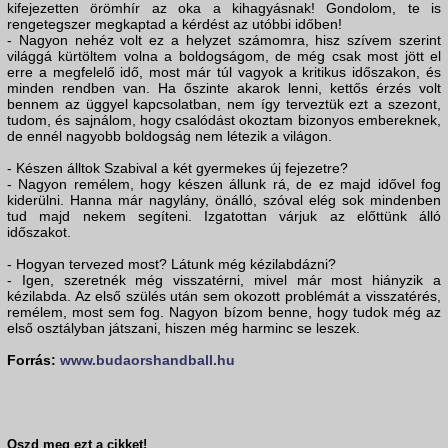
kifejezetten örömhír az oka a kihagyásnak! Gondolom, te is
rengetegszer megkaptad a kérdést az utóbbi időben!
- Nagyon nehéz volt ez a helyzet számomra, hisz szívem szerint
világgá kürtöltem volna a boldogságom, de még csak most jött el
erre a megfelelő idő, most már túl vagyok a kritikus időszakon, és
minden rendben van. Ha őszinte akarok lenni, kettős érzés volt
bennem az üggyel kapcsolatban, nem így terveztük ezt a szezont,
tudom, és sajnálom, hogy csalódást okoztam bizonyos embereknek,
de ennél nagyobb boldogság nem létezik a világon.
- Készen álltok Szabival a két gyermekes új fejezetre?
- Nagyon remélem, hogy készen állunk rá, de ez majd idővel fog
kiderülni. Hanna már nagylány, önálló, szóval elég sok mindenben
tud majd nekem segíteni. Izgatottan várjuk az előttünk álló
időszakot.
- Hogyan tervezed most? Látunk még kézilabdázni?
- Igen, szeretnék még visszatérni, mivel már most hiányzik a
kézilabda. Az első szülés után sem okozott problémát a visszatérés,
remélem, most sem fog. Nagyon bízom benne, hogy tudok még az
első osztályban játszani, hiszen még harminc se leszek.
Forrás:
www.budaorshandball.hu
Oszd meg ezt a cikket!