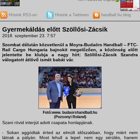
Híreink RSS-en
Híreink a Twitteren
handball.hu blog
Gyermekáldás előtt Szöllősi-Zácsik
2018. szeptember 23. 7:57
Szombat délután közvetlenül a Moyra-Budaörs Handball – FTC-
Rail Cargo Hungaria bajnokit megelőzően, a közönség előtt
jelentette be klubja a nagy hírt: Szöllősi-Zácsik Szandra
válogatott átlövő ismét babát vár.
Fotó:www. budaorshandball.hu
(Pozsonyi Roland)
Szani rövid interjút adott csapata honlapjának.
- Sokan aggódtak érted az elmúlt időszakban, hogy miért nem
látnak a pályán. Most lehull a lepel: nem egy sérülés, hanem