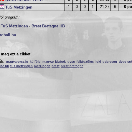
1
0
0
1
21-27
-6
0 po
TuS Metzingen
fői program:
0
TuS Metzingen
-
Brest Bretagne HB
ndball.hu
meg ezt a cikket!
ék:
magyarország
külföld
magyar klubok
dvsc
felkészülés
loki
debrecen
dvsc sch
gne hb
tus metzingen
metzingen
brest
brest bretagne