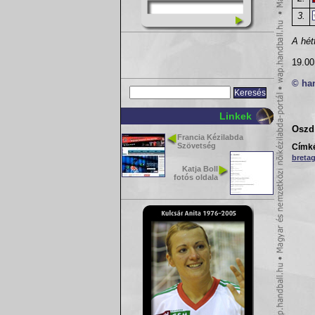
3.
A hét
19.0
© ha
Linkek
Oszd 
Francia Kézilabda
Szövetség
Címk
breta
Katja Boll
fotós oldala