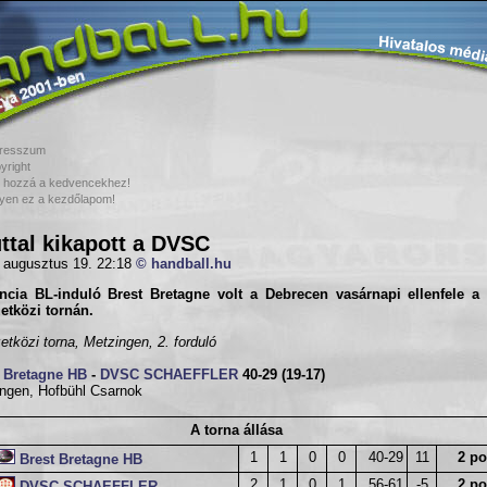
resszum
yright
 hozzá a kedvencekhez!
yen ez a kezdőlapom!
ttal kikapott a DVSC
 augusztus 19. 22:18
© handball.hu
ancia BL-induló Brest Bretagne volt a Debrecen vasárnapi ellenfele a
etközi tornán.
tközi torna, Metzingen, 2. forduló
t Bretagne HB
-
DVSC SCHAEFFLER
40-29 (19-17)
ngen, Hofbühl Csarnok
A torna állása
1
1
0
0
40-29
11
2 po
Brest Bretagne HB
2
1
0
1
56-61
-5
2 po
DVSC SCHAEFFLER