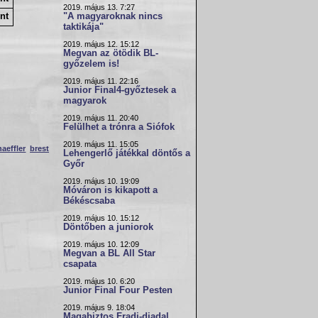
2019. május 13. 7:27
nt
"A magyaroknak nincs
taktikája"
2019. május 12. 15:12
Megvan az ötödik BL-
győzelem is!
2019. május 11. 22:16
Junior Final4-győztesek a
magyarok
2019. május 11. 20:40
Felülhet a trónra a Siófok
2019. május 11. 15:05
aeffler
brest
Lehengerlő játékkal döntős a
Győr
2019. május 10. 19:09
Móváron is kikapott a
Békéscsaba
2019. május 10. 15:12
Döntőben a juniorok
2019. május 10. 12:09
Megvan a BL All Star
csapata
2019. május 10. 6:20
Junior Final Four Pesten
2019. május 9. 18:04
Magabiztos Fradi-diadal