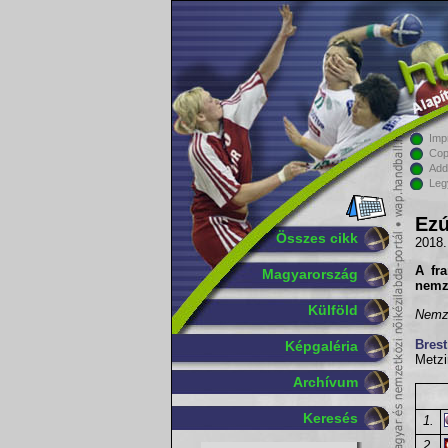
Imp
Cop
Add
Leg
Ezú
Összes cikk
2018.
A fr
Magyarország
nemz
Külföld
Nemze
Bres
Képgaléria
Metzi
Archívum
Keresés
1.
2.