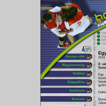
Imp
Cop
Add
Leg
Egy
Összes cikk
2018.
A vá
Magyarország
Duna
Külföld
Egy e
bizon
haza
Képgaléria
győz
Archívum
Felké
Keresés
Duna
Júliu