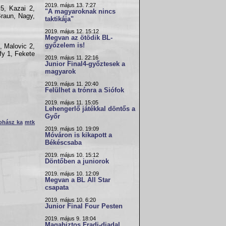
2019. május 13. 7:27
 5, Kazai 2,
"A magyaroknak nincs
Braun, Nagy,
taktikája"
2019. május 12. 15:12
Megvan az ötödik BL-
győzelem is!
, Malovic 2,
fy 1, Fekete
2019. május 11. 22:16
Junior Final4-győztesek a
magyarok
2019. május 11. 20:40
Felülhet a trónra a Siófok
2019. május 11. 15:05
Lehengerlő játékkal döntős a
Győr
ohász ka
mtk
2019. május 10. 19:09
Móváron is kikapott a
Békéscsaba
2019. május 10. 15:12
Döntőben a juniorok
2019. május 10. 12:09
Megvan a BL All Star
csapata
2019. május 10. 6:20
Junior Final Four Pesten
2019. május 9. 18:04
Magabiztos Fradi-diadal