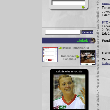
Duna
Feren
Jovov
Edző:
FTC
Farka
2, Da
Edző:
Linkek
Forrá
Haukar Hafnarfjörður
Oszd 
København
Håndbold
Címk
budap