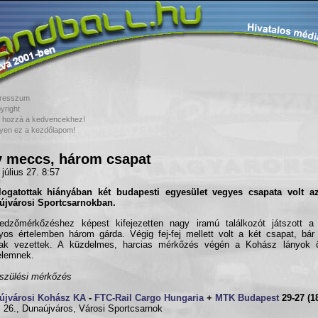
resszum
yright
 hozzá a kedvencekhez!
yen ez a kezdőlapom!
 meccs, három csapat
 július 27. 8:57
logatottak hiányában két budapesti egyesület vegyes csapata volt az
újvárosi Sportcsarnokban.
dzőmérkőzéshez képest kifejezetten nagy iramú találkozót játszott a k
yos értelemben három gárda. Végig fej-fej mellett volt a két csapat, bár
iak vezettek. A küzdelmes, harcias mérkőzés végén a Kohász lányok ö
elemnek.
szülési mérkőzés
újvárosi Kohász KA
-
FTC-Rail Cargo Hungaria
+
MTK Budapest
29-27 (1
s 26., Dunaújváros, Városi Sportcsarnok