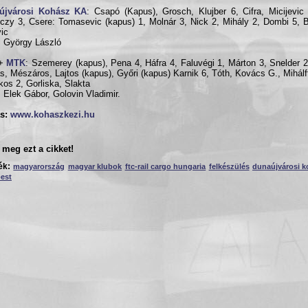
újvárosi Kohász KA
: Csapó (Kapus), Grosch, Klujber 6, Cifra, Micijevic
czy 3, Csere: Tomasevic (kapus) 1, Molnár 3, Nick 2, Mihály 2, Dombi 5, 
ic
 György László
+
MTK
: Szemerey (kapus), Pena 4, Háfra 4, Faluvégi 1, Márton 3, Snelder 2
s, Mészáros, Lajtos (kapus), Győri (kapus) Karnik 6, Tóth, Kovács G., Mihálf
kos 2, Gorliska, Slakta
 Elek Gábor, Golovin Vladimir.
s:
www.kohaszkezi.hu
meg ezt a cikket!
ék:
magyarország
magyar klubok
ftc-rail cargo hungaria
felkészülés
dunaújvárosi k
est