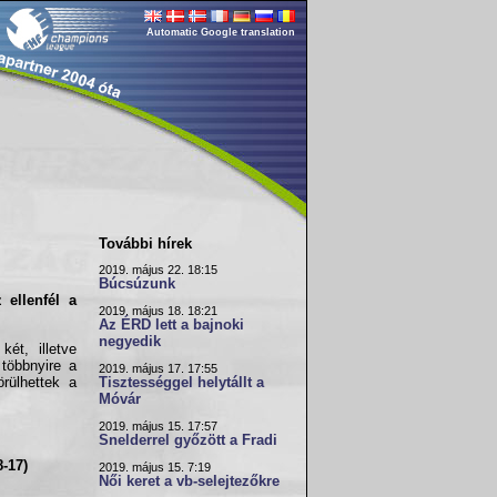
Automatic Google translation
További hírek
2019. május 22. 18:15
Búcsúzunk
 ellenfél a
2019. május 18. 18:21
Az ÉRD lett a bajnoki
negyedik
ét, illetve
 többnyire a
2019. május 17. 17:55
rülhettek a
Tisztességgel helytállt a
Móvár
2019. május 15. 17:57
Snelderrel győzött a Fradi
8-17)
2019. május 15. 7:19
Női keret a vb-selejtezőkre