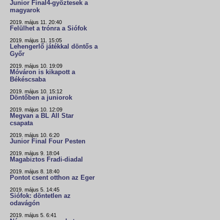
Junior Final4-győztesek a
magyarok
2019. május 11. 20:40
Felülhet a trónra a Siófok
2019. május 11. 15:05
Lehengerlő játékkal döntős a
Győr
2019. május 10. 19:09
Móváron is kikapott a
Békéscsaba
2019. május 10. 15:12
Döntőben a juniorok
2019. május 10. 12:09
Megvan a BL All Star
csapata
2019. május 10. 6:20
Junior Final Four Pesten
2019. május 9. 18:04
Magabiztos Fradi-diadal
2019. május 8. 18:40
Pontot csent otthon az Eger
2019. május 5. 14:45
Siófok: döntetlen az
odavágón
2019. május 5. 6:41