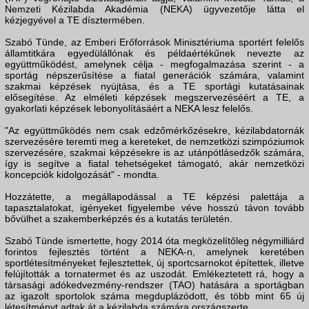
Nemzeti Kézilabda Akadémia (NEKA) ügyvezetője látta el
kézjegyével a TE dísztermében.
Szabó Tünde, az Emberi Erőforrások Minisztériuma sportért felelős
államtitkára egyedülállónak és példaértékűnek nevezte az
együttműködést, amelynek célja - megfogalmazása szerint - a
sportág népszerűsítése a fiatal generációk számára, valamint
szakmai képzések nyújtása, és a TE sportági kutatásainak
elősegítése. Az elméleti képzések megszervezéséért a TE, a
gyakorlati képzések lebonyolításáért a NEKA lesz felelős.
"Az együttműködés nem csak edzőmérkőzésekre, kézilabdatornák
szervezésére teremti meg a kereteket, de nemzetközi szimpóziumok
szervezésére, szakmai képzésekre is az utánpótlásedzők számára,
így is segítve a fiatal tehetségeket támogató, akár nemzetközi
koncepciók kidolgozását" - mondta.
Hozzátette, a megállapodással a TE képzési palettája a
tapasztalatokat, igényeket figyelembe véve hosszú távon tovább
bővülhet a szakemberképzés és a kutatás területén.
Szabó Tünde ismertette, hogy 2014 óta megközelítőleg négymilliárd
forintos fejlesztés történt a NEKA-n, amelynek keretében
sportlétesítményeket fejlesztettek, új sportcsarnokot építettek, illetve
felújították a tornatermet és az uszodát. Emlékeztetett rá, hogy a
társasági adókedvezmény-rendszer (TAO) hatására a sportágban
az igazolt sportolok száma megduplázódott, és több mint 65 új
létesítményt adtak át a kézilabda számára országszerte.