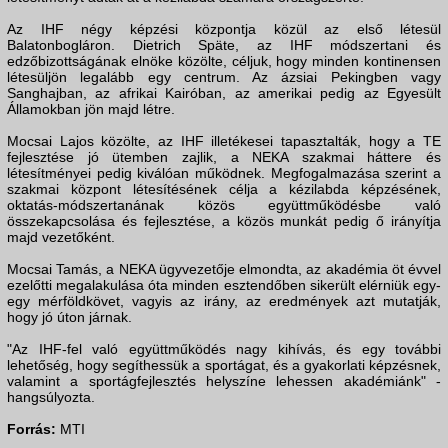
Az IHF négy képzési központja közül az első létesül
Balatonbogláron. Dietrich Späte, az IHF módszertani és
edzőbizottságának elnöke közölte, céljuk, hogy minden kontinensen
létesüljön legalább egy centrum. Az ázsiai Pekingben vagy
Sanghajban, az afrikai Kairóban, az amerikai pedig az Egyesült
Államokban jön majd létre.
Mocsai Lajos közölte, az IHF illetékesei tapasztalták, hogy a TE
fejlesztése jó ütemben zajlik, a NEKA szakmai háttere és
létesítményei pedig kiválóan működnek. Megfogalmazása szerint a
szakmai központ létesítésének célja a kézilabda képzésének,
oktatás-módszertanának közös együttműködésbe való
összekapcsolása és fejlesztése, a közös munkát pedig ő irányítja
majd vezetőként.
Mocsai Tamás, a NEKA ügyvezetője elmondta, az akadémia öt évvel
ezelőtti megalakulása óta minden esztendőben sikerült elérniük egy-
egy mérföldkövet, vagyis az irány, az eredmények azt mutatják,
hogy jó úton járnak.
"Az IHF-fel való együttműködés nagy kihívás, és egy további
lehetőség, hogy segíthessük a sportágat, és a gyakorlati képzésnek,
valamint a sportágfejlesztés helyszíne lehessen akadémiánk" -
hangsúlyozta.
Forrás:
MTI