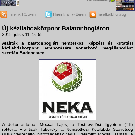
Híreink RSS-en
Híreink a Twitteren
handball.hu blog
Új kézilabdaközpont Balatonbogláron
2018. július 11. 16:58
Aláírták a balatonboglári nemzetközi képzési és kutatási
kézilabdaközpont létrehozására vonatkozó megállapodást
szerdán Budapesten.
A dokumentumot Mocsai Lajos, a Testnevelési Egyetem (TE)
rektora, Frantisek Taborsky, a Nemzetközi Kézilabda Szövetség
(IHF) végrehajtó bizottságának tagja, valamint Mocsai Tamás, a