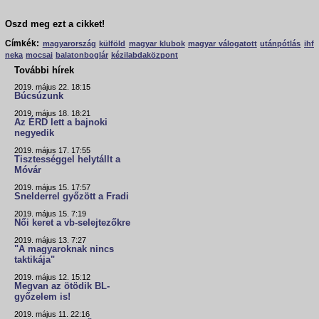
Oszd meg ezt a cikket!
Címkék:
magyarország
külföld
magyar klubok
magyar válogatott
utánpótlás
ihf
neka
mocsai
balatonboglár
kézilabdaközpont
További hírek
2019. május 22. 18:15
Búcsúzunk
2019. május 18. 18:21
Az ÉRD lett a bajnoki
negyedik
2019. május 17. 17:55
Tisztességgel helytállt a
Móvár
2019. május 15. 17:57
Snelderrel győzött a Fradi
2019. május 15. 7:19
Női keret a vb-selejtezőkre
2019. május 13. 7:27
"A magyaroknak nincs
taktikája"
2019. május 12. 15:12
Megvan az ötödik BL-
győzelem is!
2019. május 11. 22:16