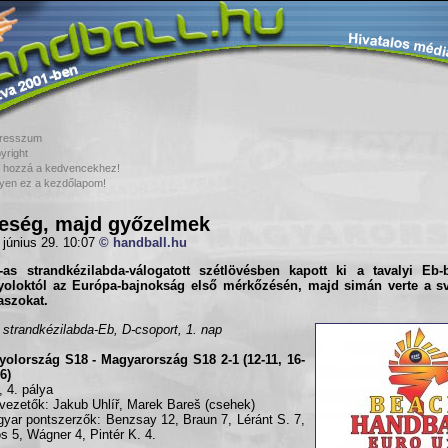
resszum
yright
 hozzá a kedvencekhez!
yen ez a kezdőlapom!
eség, majd győzelmek
 június 29. 10:07
© handball.hu
-as strandkézilabda-válogatott
szétlövésben kapott ki a tavalyi Eb-
yoloktól az Európa-bajnokság első mérkőzésén, majd simán verte a sv
aszokat.
 strandkézilabda-Eb, D-csoport, 1. nap
olország S18 - Magyarország S18 2-1 (12-11, 16-
6)
, 4. pálya
vezetők: Jakub Uhlíř, Marek Bareš (csehek)
yar pontszerzők: Benzsay 12, Braun 7, Léránt S. 7,
s 5, Wágner 4, Pintér K. 4.