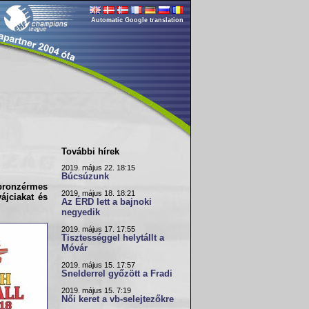
Automatic Google translation
További hírek
2019. május 22. 18:15
Búcsúzunk
bronzérmes
2019. május 18. 18:21
ájciakat és
Az ÉRD lett a bajnoki
negyedik
2019. május 17. 17:55
Tisztességgel helytállt a
Móvár
2019. május 15. 17:57
Snelderrel győzött a Fradi
2019. május 15. 7:19
Női keret a vb-selejtezőkre