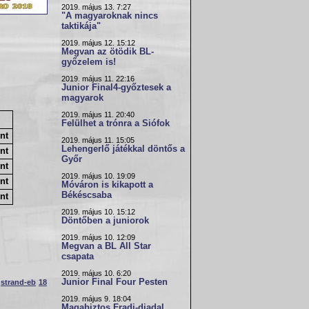
2019. május 13. 7:27
"A magyaroknak nincs
taktikája"
2019. május 12. 15:12
Megvan az ötödik BL-
győzelem is!
2019. május 11. 22:16
Junior Final4-győztesek a
magyarok
2019. május 11. 20:40
Felülhet a trónra a Siófok
nt
2019. május 11. 15:05
Lehengerlő játékkal döntős a
nt
Győr
nt
2019. május 10. 19:09
nt
Móváron is kikapott a
Békéscsaba
nt
2019. május 10. 15:12
Döntőben a juniorok
2019. május 10. 12:09
Megvan a BL All Star
csapata
2019. május 10. 6:20
Junior Final Four Pesten
strand-eb
18
2019. május 9. 18:04
Magabiztos Fradi-diadal