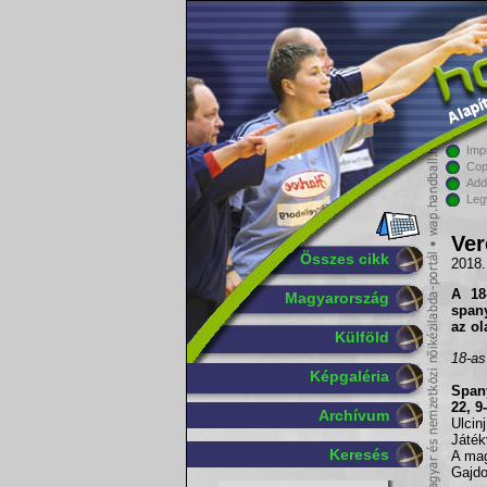
Imp
Cop
Add
Leg
Ver
Összes cikk
2018.
A
18
Magyarország
span
az ol
Külföld
18-as
Képgaléria
Spany
22, 9-
Archívum
Ulcinj
Játék
Keresés
A mag
Gajdo