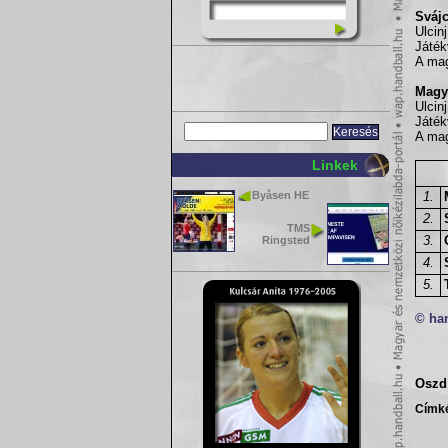
Svájc
Ulcinj
Játék
A mag
Magya
Ulcinj
Játék
A mag
Linkek
Byåsen HE
1.
2.
TMS
3.
Ringsted
4.
5.
© ha
Oszd 
Címk