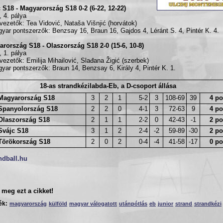
 S18 - Magyarország S18 0-2 (6-22, 12-22)
, 4. pálya
vezetők: Tea Vidović, Nataša Višnjić (horvátok)
yar pontszerzők: Benzsay 16, Braun 16, Gajdos 4, Léránt S. 4, Pintér K. 4.
rország S18 - Olaszország S18 2-0 (15-6, 10-8)
, 1. pálya
vezetők: Emilija Mihailović, Slađana Žigić (szerbek)
yar pontszerzők: Braun 14, Benzsay 6, Király 4, Pintér K. 1.
18-as strandkézilabda-Eb, a D-csoport állása
Magyarország S18
3
2
1
5-2
3
108-69
39
4 po
Spanyolország S18
2
2
0
4-1
3
72-63
9
4 po
Olaszország S18
2
1
1
2-2
0
42-43
-1
2 po
Svájc S18
3
1
2
2-4
-2
59-89
-30
2 po
Törökország S18
2
0
2
0-4
-4
41-58
-17
0 po
ndball.hu
meg ezt a cikket!
ék:
magyarország
külföld
magyar válogatott
utánpótlás
eb
junior
strand
strandkézi