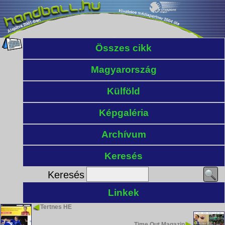
Összes cikk
Magyarország
Külföld
Képgaléria
Archívum
Keresés
Keresés
Linkek
Tertnes HE
Time Out Magazin