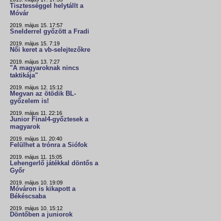
Tisztességgel helytállt a
Móvár
2019. május 15. 17:57
Snelderrel győzött a Fradi
2019. május 15. 7:19
Női keret a vb-selejtezőkre
2019. május 13. 7:27
"A magyaroknak nincs
taktikája"
2019. május 12. 15:12
Megvan az ötödik BL-
győzelem is!
2019. május 11. 22:16
Junior Final4-győztesek a
magyarok
2019. május 11. 20:40
Felülhet a trónra a Siófok
2019. május 11. 15:05
Lehengerlő játékkal döntős a
Győr
2019. május 10. 19:09
Móváron is kikapott a
Békéscsaba
2019. május 10. 15:12
Döntőben a juniorok