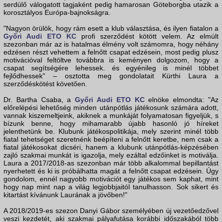
serdülő válogatott tagjaként pedig hamarosan Göteborgba utazik a
korosztályos Európa-bajnokságra.
"Nagyon örülök, hogy rám esett a klub választása, és ilyen fiatalon a
Győri Audi ETO KC
profi szerződést kötött velem. Az elmúlt
szezonban már az is hatalmas élmény volt számomra, hogy néhány
edzésen részt vehettem a felnőtt csapat edzésein, most pedig plusz
motivációval feltöltve továbbra is keményen dolgozom, hogy a
csapat segítségére lehessek. és egyénileg is minél többet
fejlődhessek" – osztotta meg gondolatait Kürthi Laura a
szerződéskötést követően.
Dr. Bartha Csaba, a
Győri Audi ETO KC
elnöke elmondta: "Az
előrelépési lehetőség minden utánpótlás játékosunk számára adott,
vannak kiszemeltjeink, akiknek a munkáját folyamatosan figyeljük, s
bízunk benne, hogy mihamarabb újabb hasonló jó híreket
jelenthetünk be. Klubunk játékospolitikája, mely szerint minél több
fiatal tehetséget szeretnénk beépíteni a felnőtt keretbe, nem csak a
fiatal játékosokat dicséri, hanem a klubunk utánpótlás-képzésében
zajló szakmai munkát is igazolja, mely ezáltal edzőinket is motiválja.
Laura a 2017/2018-as szezonban már több alkalommal bepillantást
nyerhetett és ki is próbálhatta magát a felnőtt csapat edzésein. Úgy
gondolom, ennél nagyobb motivációt egy játékos sem kaphat, mint
hogy nap mint nap a világ legjobbjaitól tanulhasson. Sok sikert és
kitartást kívánunk Laurának a jövőben!"
A 2018/2019-es szezon Danyi Gábor személyében új vezetőedzővel
veszi kezdetét, aki szakmai pályafutása korábbi időszakából több