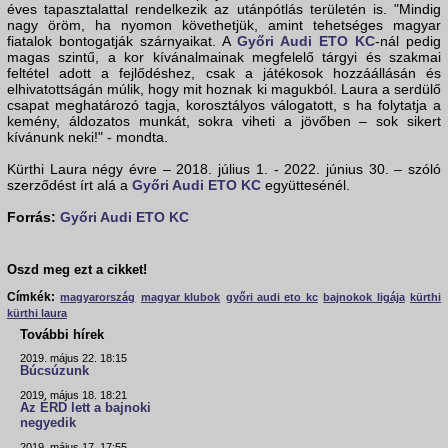
éves tapasztalattal rendelkezik az utánpótlás területén is. "Mindig
nagy öröm, ha nyomon követhetjük, amint tehetséges magyar
fiatalok bontogatják szárnyaikat. A
Győri Audi ETO KC
-nál pedig
magas szintű, a kor kívánalmainak megfelelő tárgyi és szakmai
feltétel adott a fejlődéshez, csak a játékosok hozzáállásán és
elhivatottságán múlik, hogy mit hoznak ki magukból. Laura a serdülő
csapat meghatározó tagja, korosztályos válogatott, s ha folytatja a
kemény, áldozatos munkát, sokra viheti a jövőben – sok sikert
kívánunk neki!" - mondta.
Kürthi Laura négy évre – 2018. július 1. - 2022. június 30. – szóló
szerződést írt alá a
Győri Audi ETO KC
együttesénél.
Forrás:
Győri Audi ETO KC
Oszd meg ezt a cikket!
Címkék:
magyarország
magyar klubok
győri audi eto kc
bajnokok ligája
kürthi
kürthi laura
További hírek
2019. május 22. 18:15
Búcsúzunk
2019. május 18. 18:21
Az ÉRD lett a bajnoki
negyedik
2019. május 17. 17:55