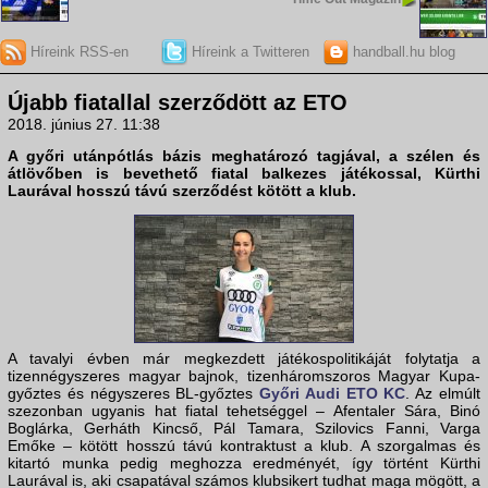
Híreink RSS-en
Híreink a Twitteren
handball.hu blog
Újabb fiatallal szerződött az ETO
2018. június 27. 11:38
A győri utánpótlás bázis meghatározó tagjával, a szélen és
átlövőben is bevethető fiatal balkezes játékossal, Kürthi
Laurával hosszú távú szerződést kötött a klub.
A tavalyi évben már megkezdett játékospolitikáját folytatja a
tizennégyszeres magyar bajnok, tizenháromszoros Magyar Kupa-
győztes és négyszeres BL-győztes
Győri Audi ETO KC
. Az elmúlt
szezonban ugyanis hat fiatal tehetséggel – Afentaler Sára, Binó
Boglárka, Gerháth Kincső, Pál Tamara, Szilovics Fanni, Varga
Emőke – kötött hosszú távú kontraktust a klub. A szorgalmas és
kitartó munka pedig meghozza eredményét, így történt Kürthi
Laurával is, aki csapatával számos klubsikert tudhat maga mögött, a