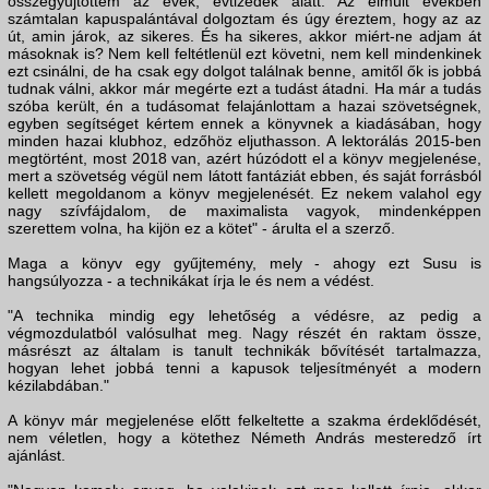
összegyűjtöttem az évek, évtizedek alatt. Az elmúlt években
számtalan kapuspalántával dolgoztam és úgy éreztem, hogy az az
út, amin járok, az sikeres. És ha sikeres, akkor miért-ne adjam át
másoknak is? Nem kell feltétlenül ezt követni, nem kell mindenkinek
ezt csinálni, de ha csak egy dolgot találnak benne, amitől ők is jobbá
tudnak válni, akkor már megérte ezt a tudást átadni. Ha már a tudás
szóba került, én a tudásomat felajánlottam a hazai szövetségnek,
egyben segítséget kértem ennek a könyvnek a kiadásában, hogy
minden hazai klubhoz, edzőhöz eljuthasson. A lektorálás 2015-ben
megtörtént, most 2018 van, azért húzódott el a könyv megjelenése,
mert a szövetség végül nem látott fantáziát ebben, és saját forrásból
kellett megoldanom a könyv megjelenését. Ez nekem valahol egy
nagy szívfájdalom, de maximalista vagyok, mindenképpen
szerettem volna, ha kijön ez a kötet" - árulta el a szerző.
Maga a könyv egy gyűjtemény, mely - ahogy ezt Susu is
hangsúlyozza - a technikákat írja le és nem a védést.
"A technika mindig egy lehetőség a védésre, az pedig a
végmozdulatból valósulhat meg. Nagy részét én raktam össze,
másrészt az általam is tanult technikák bővítését tartalmazza,
hogyan lehet jobbá tenni a kapusok teljesítményét a modern
kézilabdában."
A könyv már megjelenése előtt felkeltette a szakma érdeklődését,
nem véletlen, hogy a kötethez Németh András mesteredző írt
ajánlást.