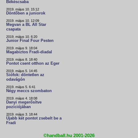
Békéscsaba
2019. május 10. 15:12
Döntőben a juniorok
2019. május 10. 12:09
Megvan a BL All Star
csapata
2019. május 10. 6:20
Junior Final Four Pesten
2019. május 9. 18:04
Magabiztos Fradi-diadal
2019. május 8. 18:40
Pontot csent otthon az Eger
2019. május 5. 14:45
Siófok: döntetlen az
odavágón
2019. május 5. 6:41
Négy meccs szombaton
2019. május 4. 18:08
Danyi megerősítve
pozíciójában
2019. május 3. 18:44
Újabb két pontot zsebelt be a
Fradi
©handball.hu 2001-2026