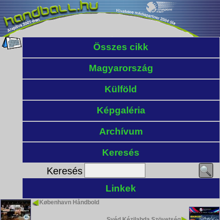
Összes cikk
Magyarország
Külföld
Képgaléria
Archívum
Keresés
Keresés
Linkek
København Håndbold
Svéd Kézilabda Szövetség