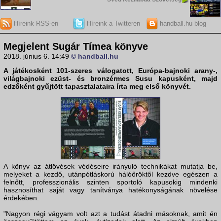
Híreink RSS-en
Híreink a Twitteren
handball.hu blog
Megjelent Sugár Tímea könyve
2018. június 6. 14:49
© handball.hu
A játékosként 101-szeres válogatott, Európa-bajnoki arany-,
világbajnoki ezüst- és bronzérmes Susu kapusként, majd
edzőként gyűjtött tapasztalataira írta meg első könyvét.
A könyv az átlövések védéseire irányuló technikákat mutatja be,
melyeket a kezdő, utánpótláskorú hálóőröktől kezdve egészen a
felnőtt, professzionális szinten sportoló kapusokig mindenki
hasznosíthat saját vagy tanítványa hatékonyságának növelése
érdekében.
"Nagyon régi vágyam volt azt a tudást átadni másoknak, amit én