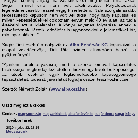
"Nagyon komoly anyag, ha valakinek ezt meg kellett írnia, akkor
Sugár Timinél erre nem volt alkalmasabb. Pályafutásának
legeredményesebb részeit végig kísérhettem. Nála szorgalmasabb,
felkészültebb kapusom nem volt. Aki tudja, hogy hány kapussal és
milyen képességűekkel dolgoztam együtt majd 40 év alatt, az tudja
értékelni ezt a kijelentést. A könyv egyenes folytatása ennek a
pályafutásnak, látszik, edzőként is ugyanazokkal a jellemzőkkel bír,
mint sportolóként."
Sugár Timi évek óta dolgozik az
Alba Fehérvár KC
kapusaival, a
csapat vezetőedzője, Deli Rita szintén elismerően beszélt a
gyűjteményről.
"Ajánlom tanulmányozásra, mert a szerző témával kapcsolatos
hitelessége megkérdőjelezhetetlen, hiszen egy kivételes képességű,
az utóbbi éveknek egyik legkiemelkedőbb kapusegyénisége
tapasztalatait, tudását, javaslatait foglalja össze, teszi közkinccsé."
Szerző:
Németh Zoltán (
www.albakezi.hu
)
Oszd meg ezt a cikket!
Címkék:
magyarország
magyar klubok
alba fehérvár kc
sugár tímea
sugár
könyv
További hírek
2019. május 22. 18:15
Búcsúzunk