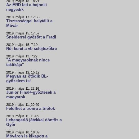
2019. május 18. 18:21
Az ÉRD lett a bajnoki
negyedik
2019. május 17. 17:55
Tisztességgel helytállt a
Móvár
2019. május 15. 17:57
Snelderrel győzött a Fradi
2019. május 15. 7:19
Női keret a vb-selejtezőkre
2019. május 13. 7:27
"A magyaroknak nincs
taktikája"
2019. május 12. 15:12
Megvan az ötödik BL-
győzelem is!
2019. május 11. 22:16
Junior Final4-győztesek a
magyarok
2019. május 11. 20:40
Felülhet a trónra a Siófok
2019. május 11. 15:05
Lehengerlő játékkal döntős a
Győr
2019. május 10. 19:09
Móváron is kikapott a