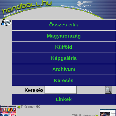
Összes cikk
Magyarország
Külföld
Képgaléria
Archívum
Keresés
Keresés
Linkek
Thüringer HC
ŽRK Budućnost