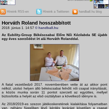
Híreink RSS-en
Híreink a Twitteren
handball.hu blog
Horváth Roland hosszabbított
2018. június 1. 14:57
© handball.hu
Az Eubility-Group Békéscsabai Előre Női Kézilabda SE újabb
egy éves szerződést írt alá Horváth Rolanddal.
A fiatal vezetőedző 2017. novemberében vette át az akkor pont
nélkül, utolsó helyen álló békéscsabai felnőtt női csapat irányítását,
a közös munka során 11 pontot szerzett az együttes, mellyel
biztosította a helyét az első osztályban a következő idényre is.
Az 2018/2019-es szezon játékoskeretének kialakítása folyamatban
van, néhány függőben lévő kérdés lezárást követően a csapat