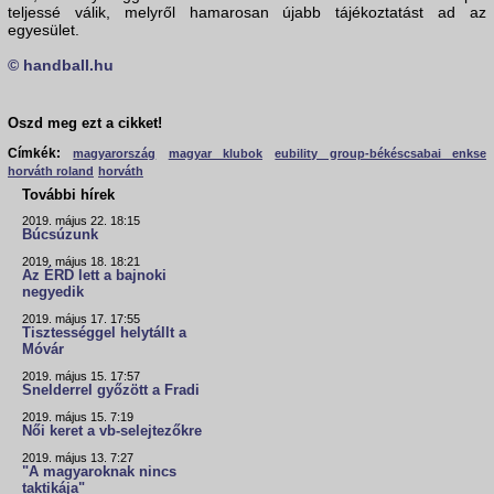
teljessé válik, melyről hamarosan újabb tájékoztatást ad az
egyesület.
© handball.hu
Oszd meg ezt a cikket!
Címkék:
magyarország
magyar klubok
eubility group-békéscsabai enkse
horváth roland
horváth
További hírek
2019. május 22. 18:15
Búcsúzunk
2019. május 18. 18:21
Az ÉRD lett a bajnoki
negyedik
2019. május 17. 17:55
Tisztességgel helytállt a
Móvár
2019. május 15. 17:57
Snelderrel győzött a Fradi
2019. május 15. 7:19
Női keret a vb-selejtezőkre
2019. május 13. 7:27
"A magyaroknak nincs
taktikája"