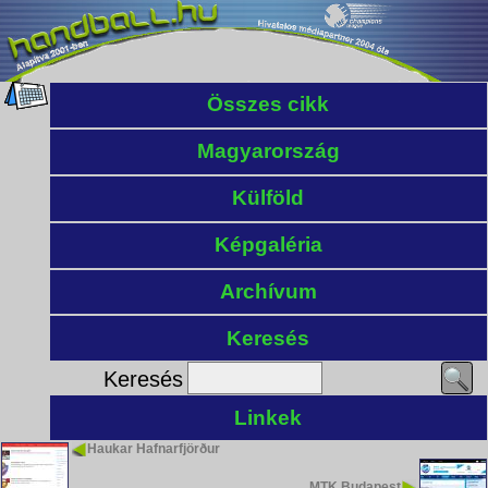
Összes cikk
Magyarország
Külföld
Képgaléria
Archívum
Keresés
Keresés
Linkek
Haukar Hafnarfjörður
MTK Budapest