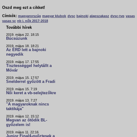
Oszd meg ezt a cikket!
Címkék:
magyarország
magyar klubok
dvsc
bajnoki
alapszakasz
dvsc-tvp
vasas
vasas sc
nb i. nők 2017-2018
További hírek
2019. május 22. 18:15
Búcsúzunk
2019. május 18. 18:21
Az ÉRD lett a bajnoki
negyedik
2019. május 17. 17:55
Tisztességgel helytállt a
Móvár
2019. május 15. 17:57
Snelderrel győzött a Fradi
2019. május 15. 7:19
Női keret a vb-selejtezőkre
2019. május 13. 7:27
"A magyaroknak nincs
taktikája"
2019. május 12. 15:12
Megvan az ötödik BL-
győzelem is!
2019. május 11. 22:16
Junior Final4-győztesek a