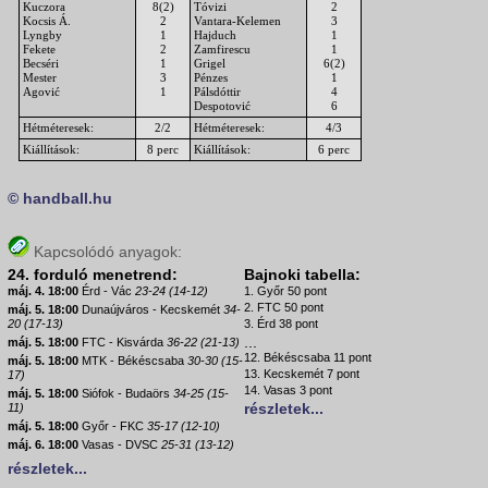
Kuczora
8(2)
Tóvizi
2
Kocsis Á.
2
Vantara-Kelemen
3
Lyngby
1
Hajduch
1
Fekete
2
Zamfirescu
1
Becséri
1
Grigel
6(2)
Mester
3
Pénzes
1
Agović
1
Pálsdóttir
4
Despotović
6
Hétméteresek:
2/2
Hétméteresek:
4/3
Kiállítások:
8 perc
Kiállítások:
6 perc
© handball.hu
Kapcsolódó anyagok:
24. forduló menetrend:
Bajnoki tabella:
máj. 4. 18:00
Érd - Vác
23-24 (14-12)
1. Győr 50 pont
2. FTC 50 pont
máj. 5. 18:00
Dunaújváros - Kecskemét
34-
20 (17-13)
3. Érd 38 pont
...
máj. 5. 18:00
FTC - Kisvárda
36-22 (21-13)
12. Békéscsaba 11 pont
máj. 5. 18:00
MTK - Békéscsaba
30-30 (15-
13. Kecskemét 7 pont
17)
14. Vasas 3 pont
máj. 5. 18:00
Siófok - Budaörs
34-25 (15-
részletek...
11)
máj. 5. 18:00
Győr - FKC
35-17 (12-10)
máj. 6. 18:00
Vasas - DVSC
25-31 (13-12)
részletek...