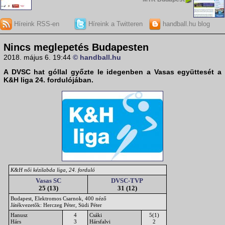
Híreink RSS-en
Híreink a Twitteren
handball.hu blog
Nincs meglepetés Budapesten
2018. május 6. 19:44
© handball.hu
A DVSC hat góllal győzte le idegenben a Vasas együttesét a
K&H liga
24. fordulójában.
K&H női kézilabda liga, 24. forduló
Vasas SC
DVSC-TVP
25 (13)
31 (12)
Budapest, Elektromos Csarnok, 400 néző
Játékvezetők: Herczeg Péter, Südi Péter
Hanusz
4
Csáki
5(1)
Hárs
3
Hársfalvi
2