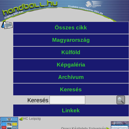
Összes cikk
Magyarország
Külföld
Képgaléria
Archívum
Keresés
Keresés
Linkek
HC Leipzig
Orosz Kézilabda Szövetség