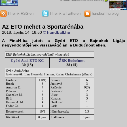
Híreink RSS-en
Híreink a Twitteren
handball.hu blog
Az ETO mehet a Sportarénába
2018. április 14. 18:50
© handball.hu
A Final4-ba jutott a
Győri ETO
a Bajnokok Ligája
negyeddöntőjének visszavágóján, a Budućnost ellen.
EHF Bajnokok Ligája, negyeddöntő, visszavágó
Győri Audi ETO KC
ŽRK Budućnost
30 (15)
28 (15)
Győr, Audi Aréna
Játékvezetők: Line Hesseldal Hansen, Karina Christiansen (dánok)
Görbicz
11(9)
Brnović
6
Broch
3
Jauković
3
Amorim E.
4
Raičević
9(3)
Puhalák
2
Pavićević
2
González M.
3
Ujkić
3
Bódi
2
Konatar
3
Hansen A. M.
4
Pletikosić
1
Fodor Cs.
1
Laslo
1
Hétméteresek:
10/9
Hétméteresek:
5/3
Kiállítások:
8 perc
Kiállítások:
8 perc