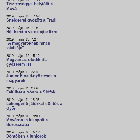
Tisztességgel helytállt a
Móvár
2019. május 15. 17:57
Snelderrel győzött a Fradi
2019. május 15. 7:19
Női keret a vb-selejtezőkre
2019. május 13. 7:27
"A magyaroknak nincs
taktikája"
2019. május 12. 15:12
Megvan az ötödik BL-
győzelem is!
2019. május 11. 22:16
Junior Final4-győztesek a
magyarok
2019. május 11. 20:40
Felülhet a trónra a Siófok
2019. május 11. 15:05
Lehengerlő játékkal döntős a
Győr
2019. május 10. 19:09
Móváron is kikapott a
Békéscsaba
2019. május 10. 15:12
Döntőben a juniorok