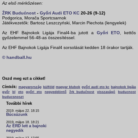
Az első mérkőzésen:
ŽRK Budućnost
-
Győri Audi ETO KC
20-26 (9-12)
Podgorica, Morača Sportcsarnok
Játékvezetők: Bartosz Leszczyński, Marcin Piechota (lengyelek)
Az EHF Bajnokok Ligája Final4-ba jutott a
Győri ETO
, kettős
győzelemmel 56-48-as összesítéssel.
Az EHF Bajnokok Ligája Final4 sorsolását kedden 18 órakor tartják.
© handball.hu
Oszd meg ezt a cikket!
Címkék:
magyarország
külföld
magyar klubok
győri audi eto kc
bajnokok ligája
győr
bl
eto
győri eto
negyeddöntő
žrk budućnost
visszavágó
buducnost
buducsnoszt
További hírek
2019. május 22. 18:15
Búcsúzunk
2019. május 18. 18:21
Az ÉRD lett a bajnoki
negyedik
2019. május 17. 17:55