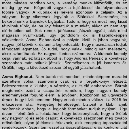
most minden rendben van, a kemény munka kifizetődik, és ez
mindig így van. Elégedett vagyok a fejlődéssel, de folyamatosan
többre vágyok. A klubnak és nekem azonosak a céljaink. Az a
vágyam, hogy sikeresek legyünk a Siófokkal. Szeretném, ha
bekerülnénk a Bajnokok Ligájába. Tudom, hogy ez most még kicsit
távolinak tűnik, de ha így folytatjuk a munkát, akkor ez nem egy
elérhetetlen cél. Sok remek játékossal játszok együtt, akik mind
magasan kvalifikáltak, úgy gondolom ők is hasonlóképpen
vélekednek. Asma Elghaouival a pályán kívül is jóban vagyunk,
nagyon jól kijövünk, és ami a legfontosabb, hogy maximálisan tudjuk
támogatni egymást. Jó tudni, hogy valaki mindig van mellettem,
akire számíthatok. Ez nagyon fontos számomra. A klubnak komoly
céljai vannak, ez látszik abból is, hogy Andrea Penezić a következő
szezonban már nálunk játszik. Személyesen is jól ismerem őt.
Örülök, hogy a következő szezontól együtt játszhatunk.
Asma Elghaoui:
Nem tudok mit mondani, mindenképpen maradni
szerettem volna, számomra csak ez a forgatókönyv létezett.
Beleszerettem a klubba, a városba, az itt élő emberekbe. Bármit
megtennék ezért a csapatért, remélem, hogy nagyon komoly
eredményeket fogunk elérni a jövőben. Köszönöm az ügyvezető
úrnak, hogy bízik bennem. Nagyon sok minden változott a 2015-ös
érkezésem óta. Rengeteg lehetőséget biztosít a klub, amik
segítenek abban, hogy a legjobb formánkat tudjuk nyújtani. Úgy
érzem, felnőttünk a feladathoz, hogy bebizonyítsuk, hogy a Siófok
egy nagyon jó és erős csapat. A következő szezonban még tovább
erősödünk, olyan játékosok érkeznek, akik rengeteg tapasztalattal
rendelkeznek. Szerintem ezzel az összeállítással erős konkurenciát