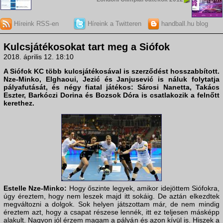
Híreink RSS-en
Híreink a Twitteren
handball.hu blog
Kulcsjátékosokat tart meg a Siófok
2018. április 12. 18:10
A Siófok KC több kulcsjátékosával is szerződést hosszabbított.
Nze-Minko, Elghaoui, Jezić és Janjusević
is náluk folytatja
pályafutását, és négy fiatal játékos:
Sárosi Nanetta, Takács
Eszter, Barkóczi Dorina és Bozsok Dóra
is csatlakozik a felnőtt
kerethez.
Estelle Nze-Minko:
Hogy őszinte legyek, amikor idejöttem Siófokra,
úgy éreztem, hogy nem leszek majd itt sokáig. De aztán elkezdtek
megváltozni a dolgok. Sok helyen játszottam már, de nem mindig
éreztem azt, hogy a csapat részese lennék, itt ez teljesen másképp
alakult. Nagyon jól érzem magam a pályán és azon kívül is. Hiszek a