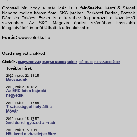
Örömteli hír, hogy a már idén is a felnőttekkel készülő Sárosi
Nanetta mellett három fiatal SKC játékos: Barkóczi Dorina, Bozsok
Dóra és Takács Eszter is a kerethez fog tartozni a következő
szezonban. Az SKC Magazin áprilisi számában hosszabb
lélegzetvételű interjút láthattok a fiatalokkal is.
Forrás:
www.siofokkc.hu
Oszd meg ezt a cikket!
Címkék:
magyarország
magyar klubok
siófok
siófok kc
hosszabbítások
További hírek
2019. május 22. 18:15
Búcsúzunk
2019. május 18. 18:21
Az ÉRD lett a bajnoki
negyedik
2019. május 17. 17:55
Tisztességgel helytállt a
Móvár
2019. május 15. 17:57
Snelderrel győzött a Fradi
2019. május 15. 7:19
Női keret a vb-selejtezőkre