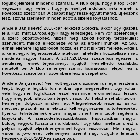
fogunk jelenteni mindenki számára. A klub célja, hogy a top 3-ban
végezzen, úgy vélem, hogy jó eséllyel indulunk neki ennek a
következő szezonban. A csapat nagy része együtt marad, új edzőnk
lesz, szóval szerintem minden adott a sikeres folytatáshoz.
Anđela Janjusević
2016-ban érkezett Siófokra, akkor úgy igazolta
le a klub, mint Európa egyik nagy tehetségét. Nem volt szerencséje
a szerb jobbátlövőnek, hiszen még azelőtt komoly térdsérülést
szenvedett, mielőtt elkezdhette volna az érdemi munkát. Az SKC
ennek ellenére ragaszkodott hozzá, és most is kitart mellette. Anđela
a keret egyik legnépszerűbb játékosa, hihetetlen hozzáállása miatt
mindenki nagyon tiszteli. A 2017/2018-as szezonban egészen a
sérüléséig remek teljesítményt nyújtott, kiemelkedő kézilabdát
mutatott be. A klub reményei szerint hamarosan felépül, és a
következő szezonban húzóembere lesz a csapatnak.
Anđela Janjusevic:
Nem volt egyszerű számomra megemészteni a
tényt, hogy a legjobb formámban újra megsérültem. Úgy voltam
vele, hogy nem foglalkozom ezzel, és minden erőmmel azon leszek,
hogy még jobb állapotban térjek vissza. Jól halad a rehabilitációm,
keményen dolgozok minden nap. A legnehezebb része az, amikor
meccset játszunk és a lelátóról kell végignéznem a történéseket.
Ilyenkor tehetetlennek érzem magam, mert nem tudok segíteni a
lányoknak. A szerződéshosszabbítással kapcsolatban nagyon
boldog vagyok. Köszönöm a klubnak, hogy kitart mellettem, ezt a
pályán nyújtott teljesítményemmel fogom viszonozni. Már nagyon
várom a jövő évet, véleményem szerint nagy dolgokra lehetünk
képesek a 2018/2019-es szezonban.