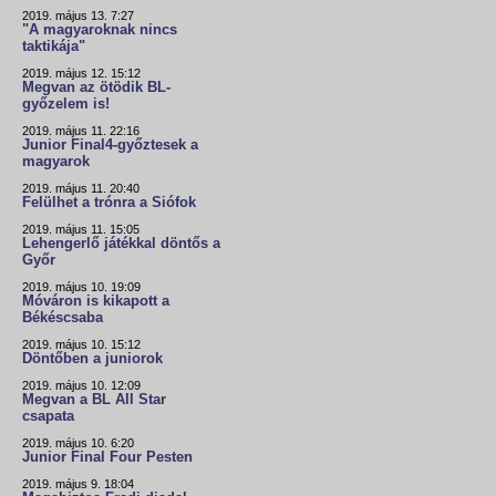
2019. május 13. 7:27
"A magyaroknak nincs
taktikája"
2019. május 12. 15:12
Megvan az ötödik BL-
győzelem is!
2019. május 11. 22:16
Junior Final4-győztesek a
magyarok
2019. május 11. 20:40
Felülhet a trónra a Siófok
2019. május 11. 15:05
Lehengerlő játékkal döntős a
Győr
2019. május 10. 19:09
Móváron is kikapott a
Békéscsaba
2019. május 10. 15:12
Döntőben a juniorok
2019. május 10. 12:09
Megvan a BL All Star
csapata
2019. május 10. 6:20
Junior Final Four Pesten
2019. május 9. 18:04