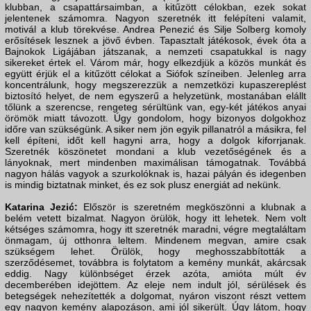
klubban, a csapattársaimban, a kitűzött célokban, ezek sokat
jelentenek számomra. Nagyon szeretnék itt felépíteni valamit,
motivál a klub törekvése. Andrea Penezić és Silje Solberg komoly
erősítések lesznek a jövő évben. Tapasztalt játékosok, évek óta a
Bajnokok Ligájában játszanak, a nemzeti csapatukkal is nagy
sikereket értek el. Várom már, hogy elkezdjük a közös munkát és
együtt érjük el a kitűzött célokat a Siófok színeiben. Jelenleg arra
koncentrálunk, hogy megszerezzük a nemzetközi kupaszereplést
biztosító helyet, de nem egyszerű a helyzetünk, mostanában elállt
tőlünk a szerencse, rengeteg sérültünk van, egy-két játékos anyai
örömök miatt távozott. Úgy gondolom, hogy bizonyos dolgokhoz
időre van szükségünk. A siker nem jön egyik pillanatról a másikra, fel
kell építeni, időt kell hagyni arra, hogy a dolgok kiforrjanak.
Szeretnék köszönetet mondani a klub vezetőségének és a
lányoknak, mert mindenben maximálisan támogatnak. Továbbá
nagyon hálás vagyok a szurkolóknak is, hazai pályán és idegenben
is mindig biztatnak minket, és ez sok plusz energiát ad nekünk.
Katarina Jezić:
​ Először is szeretném megköszönni a klubnak a
belém vetett bizalmat. Nagyon örülök, hogy itt lehetek. Nem volt
kétséges számomra, hogy itt szeretnék maradni, végre megtaláltam
önmagam, új otthonra leltem. Mindenem megvan, amire csak
szükségem lehet. Örülök, hogy meghosszabbították a
szerződésemet, továbbra is folytatom a kemény munkát, akárcsak
eddig. Nagy különbséget érzek azóta, amióta múlt év
decemberében idejöttem. Az eleje nem indult jól, sérülések és
betegségek nehezítették a dolgomat, nyáron viszont részt vettem
egy nagyon kemény alapozáson, ami jól sikerült. Úgy látom, hogy