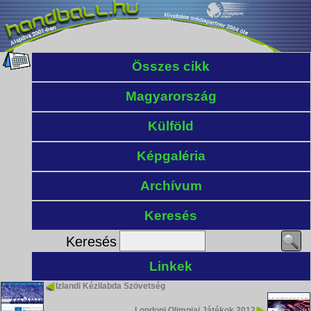
Összes cikk
Magyarország
Külföld
Képgaléria
Archívum
Keresés
Keresés
Linkek
Izlandi Kézilabda Szövetség
Londoni Olimpiai Játékok 2012