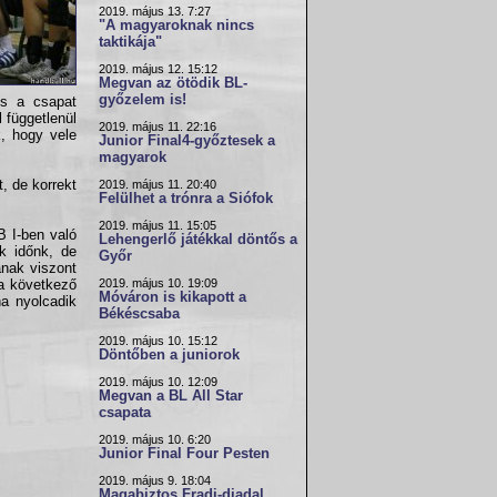
2019. május 13. 7:27
"A magyaroknak nincs
taktikája"
2019. május 12. 15:12
Megvan az ötödik BL-
győzelem is!
és a csapat
 függetlenül
2019. május 11. 22:16
, hogy vele
Junior Final4-győztesek a
magyarok
, de korrekt
2019. május 11. 20:40
Felülhet a trónra a Siófok
2019. május 11. 15:05
B I-ben való
Lehengerlő játékkal döntős a
k időnk, de
Győr
ának viszont
2019. május 10. 19:09
a következő
Móváron is kikapott a
ha nyolcadik
Békéscsaba
2019. május 10. 15:12
Döntőben a juniorok
2019. május 10. 12:09
Megvan a BL All Star
csapata
2019. május 10. 6:20
Junior Final Four Pesten
2019. május 9. 18:04
Magabiztos Fradi-diadal