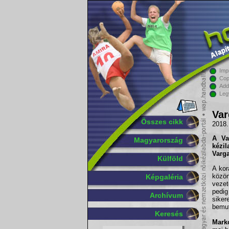
Imp
Cop
Add
Leg
Var
Összes cikk
2018.
A
V
Magyarország
kézi
Varga
Külföld
A kor
közö
Képgaléria
veze
pedig
Archívum
siker
bemut
Keresés
Mark