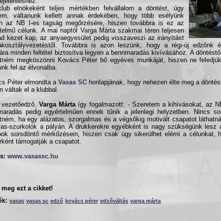
ejelentéshez:
lub elnökeként teljes mértékben felvállalom a döntést, úgy
em, váltanunk kellett annak érdekében, hogy több esélyünk
n az NB I-es tagság megőrzésére, hiszen továbbra is ez az
telmű célunk. A mai naptól Varga Márta szakmai téren teljesen
d kezet kap, az anyaegyesület pedig visszaveszi az irányítást
kosztályvezetéstől. Továbbra is azon leszünk, hogy a régi-új edzőnk 
ra minden feltétel biztosítva legyen a bennmaradás kivívásához. A döntéstől
tném megköszönni Kovács Péter bő egyéves munkáját, hiszen ne feledjük
tunk fel az élvonalba.
s Péter elmondta a
Vasas SC
honlapjának, hogy nehezen élte meg a döntést
 váltak el a klubbal.
j vezetőedző,
Varga Márta
így fogalmazott: - Szeretem a kihívásokat, az N
aradás pedig egyértelműen ennek tűnik a jelenlegi helyzetben. Nincs so
tném, ha egy alázatos, szorgalmas és a végsőkig motivált csapatot láthatn
as-szurkolók a pályán. A drukkerekre egyébként is nagy szükségünk lesz 
ok sorsdöntő mérkőzésein, hiszen csak úgy sikerülhet elérni a célunkat, 
ként támogatják a csapatot.
s:
www.vasassc.hu
meg ezt a cikket!
ék:
vasas
vasas sc
edző
kovács péter
edzőváltás
varga márta