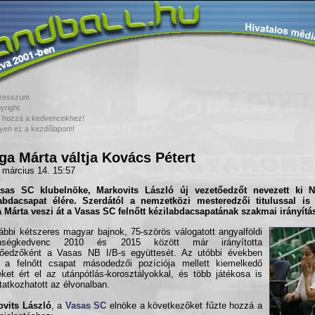
resszum
yright
 hozzá a kedvencekhez!
yen ez a kezdőlapom!
ga Márta váltja Kovács Pétert
 március 14. 15:57
asas SC
klubelnöke, Markovits László új vezetőedzőt nevezett ki N
labdacsapat élére. Szerdától a nemzetközi mesteredzői titulussal is
 Márta veszi át a Vasas SC felnőtt kézilabdacsapatának szakmai irányítás
ábbi kétszeres magyar bajnok, 75-szörös válogatott angyalföldi
nségkedvenc 2010 és 2015 között már irányította
tőedzőként a Vasas NB I/B-s együttesét. Az utóbbi években
 a felnőtt csapat másodedzői pozíciója mellett kiemelkedő
eket ért el az utánpótlás-korosztályokkal, és több játékosa is
atkozhatott az élvonalban.
ovits László
, a
Vasas SC
elnöke a következőket fűzte hozzá a