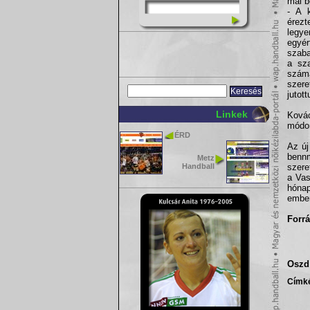
mai b
- A k
érezt
legye
egyér
szaba
a sza
számá
szere
jutot
Linkek
Kovác
módon
ÉRD
Az ú
bennm
Metz
Handball
szere
a Vas
hónap
ember
Forrá
Oszd 
Címk