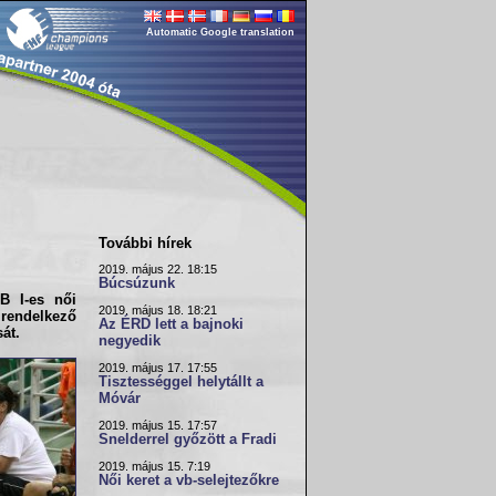
Automatic Google translation
További hírek
2019. május 22. 18:15
Búcsúzunk
B I-es női
2019. május 18. 18:21
 rendelkező
Az ÉRD lett a bajnoki
át.
negyedik
2019. május 17. 17:55
Tisztességgel helytállt a
Móvár
2019. május 15. 17:57
Snelderrel győzött a Fradi
2019. május 15. 7:19
Női keret a vb-selejtezőkre