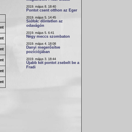
2019. május 8. 18:40
Pontot csent otthon az Eger
2019. május 5. 14:45
Siófok: döntetlen az
odavágón
nt
2019. május 5. 6:41
Négy meccs szombaton
nt
2019. május 4. 18:08
Danyi megerősítve
nt
pozíciójában
2019. május 3. 18:44
nt
Újabb két pontot zsebelt be a
Fradi
nt
nt