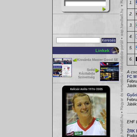
1.
2.
3.
4.
5.
Linkek
6.
Kisvárda Master Good SE
Svéd
A cso
Kézilabda
FC Mi
Szövetség
Febru
Játék
Győr
Febru
Játék
EHF B
ŽRK 
Podor