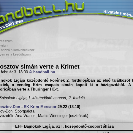
resszum
yright
 hozzá a kedvencekhez!
yen ez a kezdőlapom!
osztov simán verte a Krimet
 február 3. 18:00
© handball.hu
jnokok Ligája középdöntő körének 2. fordulójában az első találkozót
ezték, a vendég Krim csapata simán kapott ki a házigazdától. A
ricában verte a Thüringer HC-t.
ajnokok Ligája, I. középdöntő-csoport, 2. forduló
osztov-Don
-
RK Krim Mercator
29-22 (13-10)
ov-Don, Sportpalota
vezetők: Ana Vranes, Marlis Wenninger (osztrákok)
EHF Bajnokok Ligája, az I. középdöntő-csoport állása