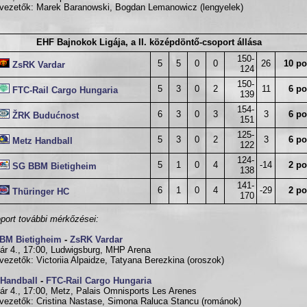
vezetők: Marek Baranowski, Bogdan Lemanowicz (lengyelek)
EHF Bajnokok Ligája, a II. középdöntő-csoport állása
150-
5
5
0
0
26
10 po
ZsRK Vardar
124
150-
5
3
0
2
11
6 po
FTC-Rail Cargo Hungaria
139
154-
6
3
0
3
3
6 po
ŽRK Budućnost
151
125-
5
3
0
2
3
6 po
Metz Handball
122
124-
5
1
0
4
-14
2 po
SG BBM Bietigheim
138
141-
6
1
0
4
-29
2 po
Thüringer HC
170
port további mérkőzései:
BM Bietigheim
-
ZsRK Vardar
ár 4., 17:00, Ludwigsburg, MHP Arena
vezetők: Victoriia Alpaidze, Tatyana Berezkina (oroszok)
 Handball
-
FTC-Rail Cargo Hungaria
ár 4., 17:00, Metz, Palais Omnisports Les Arenes
vezetők: Cristina Nastase, Simona Raluca Stancu (románok)