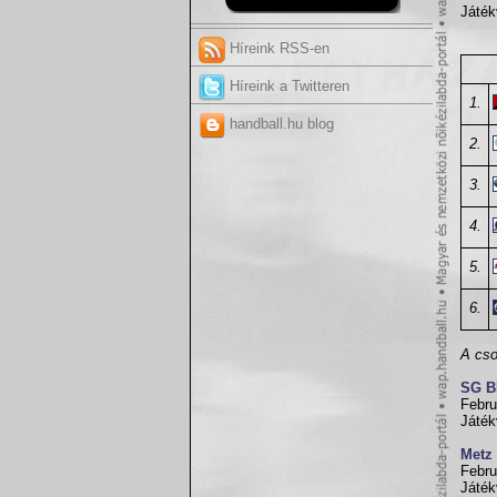
Játék
Híreink RSS-en
Híreink a Twitteren
1.
handball.hu blog
2.
3.
4.
5.
6.
A cso
SG B
Febru
Játék
Metz
Febru
Játék