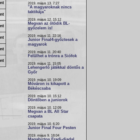
nt
2019. május 13. 7:27
"A magyaroknak nincs
taktikája"
nt
2019. május 12. 15:12
Megvan az ötödik BL-
nt
győzelem is!
2019. május 11. 22:16
nt
Junior Final4-győztesek a
magyarok
nt
2019. május 11. 20:40
Felülhet a trónra a Siófok
nt
2019. május 11. 15:05
Lehengerlő játékkal döntős a
Győr
2019. május 10. 19:09
Móváron is kikapott a
Békéscsaba
2019. május 10. 15:12
Döntőben a juniorok
2019. május 10. 12:09
Megvan a BL All Star
csapata
2019. május 10. 6:20
Junior Final Four Pesten
2019. május 9. 18:04
Magabiztos Fradi-diadal