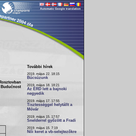
Automatic Google translation
További hírek
2019. május 22. 18:15
Búcsúzunk
 Rosztovban
2019. május 18. 18:21
 Budućnost
Az ÉRD lett a bajnoki
negyedik
2019. május 17. 17:55
Tisztességgel helytállt a
Móvár
2019. május 15. 17:57
Snelderrel győzött a Fradi
2019. május 15. 7:19
Női keret a vb-selejtezőkre