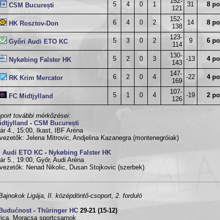
152-
5
4
0
1
31
8 po
CSM București
121
152-
6
4
0
2
14
8 po
HK Rosztov-Don
138
123-
5
3
0
2
9
6 po
Győri Audi ETO KC
114
130-
5
2
0
3
-13
4 po
Nykøbing Falster HK
143
147-
6
2
0
4
-22
4 po
RK Krim Mercator
169
107-
5
1
0
4
-19
2 po
FC Midtjylland
126
port további mérkőzései:
dtjylland
-
CSM București
ár 4., 15:00, Ikast, IBF Aréna
vezetők: Jelena Mitrovic, Andjelina Kazanegra (montenegróiak)
i Audi ETO KC
-
Nykøbing Falster HK
ár 5., 19:00, Győr, Audi Aréna
vezetők: Nenad Nikolic, Dusan Stojkovic (szerbek)
ajnokok Ligája, II. középdöntő-csoport, 2. forduló
Budućnost
-
Thüringer HC
29-21 (15-12)
ica, Moracsa sportcsarnok