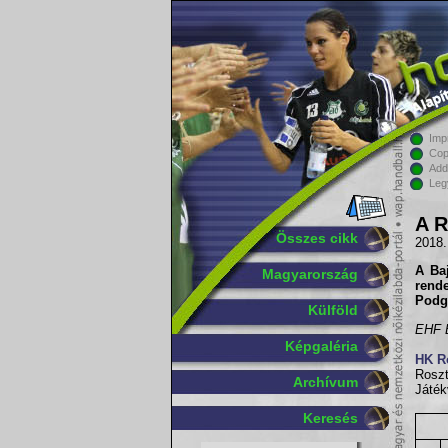
Imp
Cop
Add
Leg
A R
Összes cikk
2018.
A Ba
Magyarország
rend
Podgo
Külföld
EHF B
Képgaléria
HK R
Roszt
Archívum
Játék
Keresés