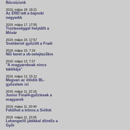
Búcsúzunk
2019. május 18. 18:21
Az ÉRD lett a bajnoki
negyedik
2019. május 17. 17:55
Tisztességgel helytállt a
Móvár
2019. május 15. 17:57
Snelderrel győzött a Fradi
2019. május 15. 7:19
Női keret a vb-selejtezőkre
2019. május 13. 7:27
"A magyaroknak nincs
taktikája"
2019. május 12. 15:12
Megvan az ötödik BL-
győzelem is!
2019. május 11. 22:16
Junior Final4-győztesek a
magyarok
2019. május 11. 20:40
Felülhet a trónra a Siófok
2019. május 11. 15:05
Lehengerlő játékkal döntős a
Győr