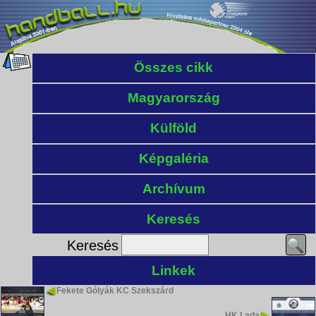
Összes cikk
Magyarország
Külföld
Képgaléria
Archívum
Keresés
Keresés
Linkek
Fekete Gólyák KC Szekszárd
HK Lada