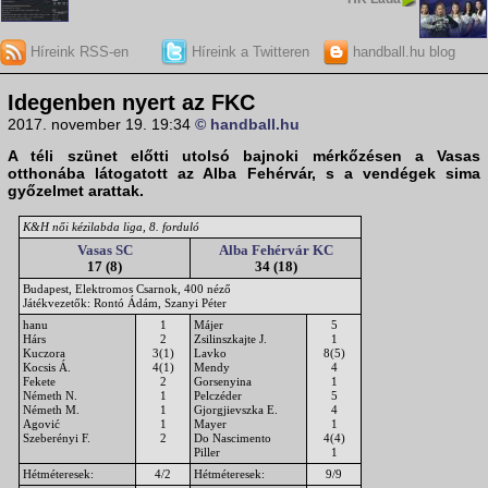
Híreink RSS-en
Híreink a Twitteren
handball.hu blog
Idegenben nyert az FKC
2017. november 19. 19:34
© handball.hu
A téli szünet előtti utolsó
bajnoki mérkőzésen
a Vasas
otthonába látogatott az Alba Fehérvár, s a vendégek sima
győzelmet arattak.
K&H női kézilabda liga, 8. forduló
Vasas SC
Alba Fehérvár KC
17 (8)
34 (18)
Budapest, Elektromos Csarnok, 400 néző
Játékvezetők: Rontó Ádám, Szanyi Péter
hanu
1
Májer
5
Hárs
2
Zsilinszkajte J.
1
Kuczora
3(1)
Lavko
8(5)
Kocsis Á.
4(1)
Mendy
4
Fekete
2
Gorsenyina
1
Németh N.
1
Pelczéder
5
Németh M.
1
Gjorgjievszka E.
4
Agović
1
Mayer
1
Szeberényi F.
2
Do Nascimento
4(4)
Piller
1
Hétméteresek:
4/2
Hétméteresek:
9/9