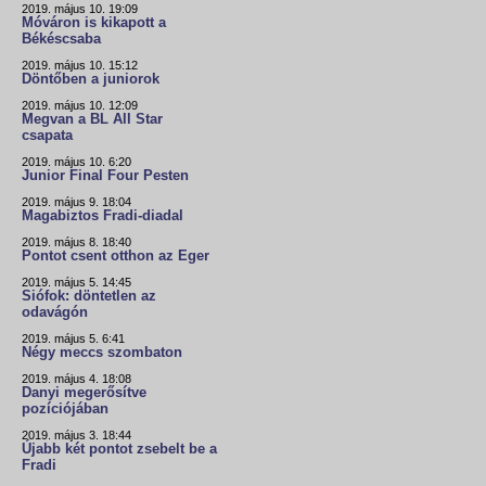
2019. május 10. 19:09
Móváron is kikapott a
Békéscsaba
2019. május 10. 15:12
Döntőben a juniorok
2019. május 10. 12:09
Megvan a BL All Star
csapata
2019. május 10. 6:20
Junior Final Four Pesten
2019. május 9. 18:04
Magabiztos Fradi-diadal
2019. május 8. 18:40
Pontot csent otthon az Eger
2019. május 5. 14:45
Siófok: döntetlen az
odavágón
2019. május 5. 6:41
Négy meccs szombaton
2019. május 4. 18:08
Danyi megerősítve
pozíciójában
2019. május 3. 18:44
Újabb két pontot zsebelt be a
Fradi