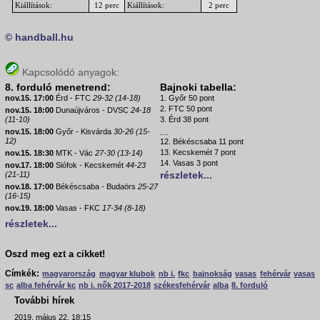
Kiállítások:
12 perc
Kiállítások:
2 perc
© handball.hu
Kapcsolódó anyagok:
8. forduló menetrend:
Bajnoki tabella:
nov.15. 17:00
Érd - FTC
29-32 (14-18)
1. Győr 50 pont
2. FTC 50 pont
nov.15. 18:00
Dunaújváros - DVSC
24-18
(11-10)
3. Érd 38 pont
...
nov.15. 18:00
Győr - Kisvárda
30-26 (15-
12)
12. Békéscsaba 11 pont
13. Kecskemét 7 pont
nov.15. 18:30
MTK - Vác
27-30 (13-14)
14. Vasas 3 pont
nov.17. 18:00
Siófok - Kecskemét
44-23
részletek...
(21-11)
nov.18. 17:00
Békéscsaba - Budaörs
25-27
(16-15)
nov.19. 18:00
Vasas - FKC
17-34 (8-18)
részletek...
Oszd meg ezt a cikket!
Címkék:
magyarország
magyar klubok
nb i.
fkc
bajnokság
vasas
fehérvár
vasas
sc
alba fehérvár kc
nb i. nők 2017-2018
székesfehérvár
alba
8. forduló
További hírek
2019. május 22. 18:15