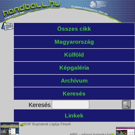
Összes cikk
Magyarország
Külföld
Képgaléria
Archívum
Keresés
Keresés
Linkek
EHF Bajnokok Ligája Final4
HBF – német bajnokság