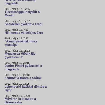
negyedik
2019. május 17. 17:55
Tisztességgel helytállt a
Móvár
2019. május 15. 17:57
Snelderrel győzött a Fradi
2019. május 15. 7:19
Női keret a vb-selejtezőkre
2019. május 13. 7:27
"A magyaroknak nincs
taktikája"
2019. május 12. 15:12
Megvan az ötödik BL-
győzelem is!
2019. május 11. 22:16
Junior Final4-győztesek a
magyarok
2019. május 11. 20:40
Felülhet a trónra a Siófok
2019. május 11. 15:05
Lehengerlő játékkal döntős a
Győr
2019. május 10. 19:09
Móváron is kikapott a
Békéscsaba