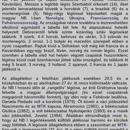
Kisvárdán). Messze a legtöbb légós Szerbiából érkezett (14), őket
jelentős lemaradással követik a horvátok (7), a brazilok (6) és a
montenegróiak (5). Négy-négy légióssal képviselteti magát a
magyar NB I-ben
Norvégia
,
Ukrajna
,
Franciaország
és
Fehéroroszország
. Az országokat nézve továbbra is észrevehetően
elkülönül egymástól a tabella két fele. Az alapszakasz hetedik
helyezett Debrecentől lefelé szinte kizárólag szláv légiósokat
találunk: 9 szerb, 4-4 horvát, belorusz és ukrán, 3-3 szlovák és
montenegrói, 2 orosz, 1-1 bolgár és macedón szerepelt ebben a
nyolc csapatban. Rajtuk kívül a Siófokban volt még két francia és a
Kisvárdában egy-egy brazil, litván, norvég és román légiós. Ezzel
szemben a tabella első hat helyén végzett csapatok huszonkilenc
légiósa közül csak tizenhárman jöttek szláv országból, és találunk itt
még 5 brazil, 3 norvég, 3 holland, 2 spanyol, 2 francia és 1 japán
játékost is.
Az átlagéletkor a felsőházi játékosok esetében 28,5 év, a
középházban és az alsóházban 27 év: itt nincs különösebb változás.
Az NB I hosszú időn át „rangidős” légiósa, az érdi Gridnyeva tavaly
felvette a magyar állampolgárságot (és ezzel csapatának
megspórolt hárommillió forintot), így idén már a Fehérvár beállósa,
Daniela Piedade volt a korelnök (1979). Őt követi a váci jobbszélső
Nascimento és az
MTK
kapusa, Abramovics (1981), a békéscsabai
Glušica (1982), a volt békéscsabai Nyikolajenko (1983) és a másik
váci jobbszélső, Jovetić (1984). Általában elmondhatjuk most is,
hogy az NB I legértékesebb külföldi játékosai harminc év körüliek
vagy fölöttiek. A légiósok átlagéletkora ebben a szezonban az
MTK
-
ban volt a legmagasabb (31 év), itt a négy külföldi közül egyedül a