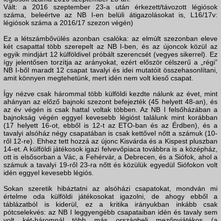
Vált: a 2016 szeptember 23-a után érkezett/távozott légiósok
száma, beleértve az NB I-en belüli átigazolásokat is, L16/17v:
légiósok száma a 2016/17 szezon végén)
Ez a létszámbővülés azonban csalóka: az elmúlt szezonban eleve
két csapattal több szerepelt az NB I-ben, és az újoncok közül az
egyik mindjárt 12 külföldivel próbált szerencsét (vegyes sikerrel). Ez
így jelentősen torzítja az arányokat, ezért először célszerű a „régi”
NB I-ből maradt 12 csapat tavalyi és idei mutatóit összehasonlítani,
amit könnyen megtehetünk, mert idén nem volt kieső csapat.
Így nézve csak hárommal több külföldi kezdte nálunk az évet, mint
ahányan az előző bajnoki szezont befejezték (45 helyett 48-an), és
az év végén is csak hattal voltak többen. Az NB I felsőházában a
bajnokság végén eggyel kevesebb légióst találunk mint korábban
(17 helyett 16-ot, ebből is 12-t az ETO-ban és az Érdben), és a
tavalyi alsóház négy csapatában is csak kettővel nőtt a számuk (10-
ről 12-re). Ehhez tett hozzá az újonc Kisvárda és a Kispest pluszban
14-et. A külföldi játékosok igazi felvevőpiaca továbbra is a középház,
ott is elsősorban a Vác, a Fehérvár, a Debrecen, és a Siófok, ahol a
számuk a tavalyi 19-ről 23-ra nőtt és közülük egyedül Siófokon volt
idén eggyel kevesebb légiós.
Sokan szeretik hibáztatni az alsóházi csapatokat, mondván mi
értelme oda külföldi játékosokat igazolni, de ahogy ebből a
táblázatból is kiderül, ez a kritika irányukban inkább csak
pótcselekvés: az NB I leggyengébb csapataiban idén és tavaly sem
volt két-háromnál több más országbeli mezőnyjátékos (a