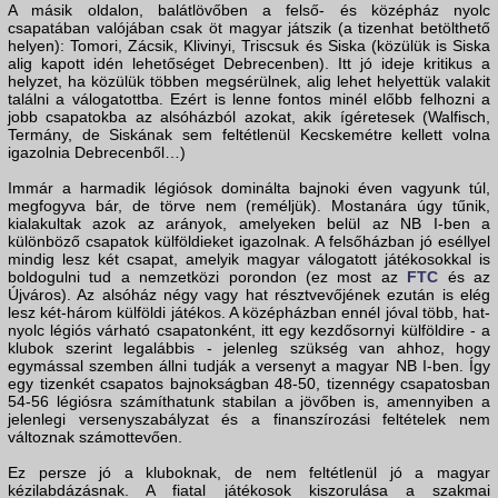
A másik oldalon, balátlövőben a felső- és középház nyolc
csapatában valójában csak öt magyar játszik (a tizenhat betölthető
helyen): Tomori, Zácsik, Klivinyi, Triscsuk és Siska (közülük is Siska
alig kapott idén lehetőséget Debrecenben). Itt jó ideje kritikus a
helyzet, ha közülük többen megsérülnek, alig lehet helyettük valakit
találni a válogatottba. Ezért is lenne fontos minél előbb felhozni a
jobb csapatokba az alsóházból azokat, akik ígéretesek (Walfisch,
Termány, de Siskának sem feltétlenül Kecskemétre kellett volna
igazolnia Debrecenből…)
Immár a harmadik légiósok dominálta bajnoki éven vagyunk túl,
megfogyva bár, de törve nem (reméljük). Mostanára úgy tűnik,
kialakultak azok az arányok, amelyeken belül az NB I-ben a
különböző csapatok külföldieket igazolnak. A felsőházban jó eséllyel
mindig lesz két csapat, amelyik magyar válogatott játékosokkal is
boldogulni tud a nemzetközi porondon (ez most az
FTC
és az
Újváros). Az alsóház négy vagy hat résztvevőjének ezután is elég
lesz két-három külföldi játékos. A középházban ennél jóval több, hat-
nyolc légiós várható csapatonként, itt egy kezdősornyi külföldire - a
klubok szerint legalábbis - jelenleg szükség van ahhoz, hogy
egymással szemben állni tudják a versenyt a magyar NB I-ben. Így
egy tizenkét csapatos bajnokságban 48-50, tizennégy csapatosban
54-56 légiósra számíthatunk stabilan a jövőben is, amennyiben a
jelenlegi versenyszabályzat és a finanszírozási feltételek nem
változnak számottevően.
Ez persze jó a kluboknak, de nem feltétlenül jó a magyar
kézilabdázásnak. A fiatal játékosok kiszorulása a szakmai