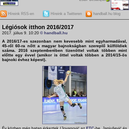
Híreink RSS-en
Híreink a Twitteren
handball.hu blog
Légiósok itthon 2016/2017
2017. július 9. 10:20
© handball.hu
A 2016/17-es szezonban nem kevesebb mint egyharmadával,
45-ről 60-ra nőtt a magyar bajnokságban szereplő külföldiek
száma. 2016 szeptemberében tizenöttel voltak többen mint
előtte egy évvel (amikor is öttel voltak többen a 2014/15-ös
bajnoki évhez képest).
Év közben még hatan érkeztek (Jovanović az
FTC
-be, Janjušević és