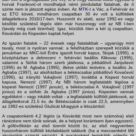
horvát Franković-ot mondhatjuk némi jóindulattal fiatalnak, de ő
szinte nem is játszott egész évben. Az
MTK
-t a Vác, a Fehérvár és
az ETO követi, mindhárom csapatban 30 év volt a külföldiek
átlagéletkora 2016/17-ben. Huszonöt év alatti, azaz 1992-es vagy
későbbi születésű légiós idén már huszonegy volt az NB I-ben
(tavaly még csak tizenhat). Igaz, közülük öten a két új csapatban,
Kisvárdán és Kispesten kaptak helyet.
Az igazán fiatalok – 22 évesek vagy fiatalabbak – ugyanúgy mint
tavaly, most is nyolcan vannak: a felsőházban szerepelt közülük a
januárban az MKC-ból Érdre igazolt horvát kapus, Stojak (1995), a
középházban a debreceni + fehérvári beállós Klikovac (1995),
valamint a Siófok három szerb játékosa, a jobbátlövő Janjušević
(1995) és M. Agbaba (1995), illetve utóbbi testvére, a beállós Je.
Agbaba (1997), az alsóházban a békéscsabai jobbátlövő Kovačević
(1996), az irányító Vukajlović (1997), továbbá a Kispest horvát
kapusa, Nenezić (1997). Az NBI három legfiatalabb légiósa a
kispesti Nenezić (1997 január), a békéscsabai A. Vukajlović (1997
június) és a siófoki Je. Agbaba (1997 június). Kispesten vannak
egyébként – vagy inkább voltak - a legfiatalabb külföldi játékosok, az
átlagéletkoruk 21.5 év, de Békéscsabán is csak 22,5, amennyiben
az 1982-es születésű Glušicát kihagyjuk a létszámból.
A csapatonkénti 4,2 légiós (a Kisvárdát most nem számolva) első
ránézésre nem tűnik soknak, de a helyzet korántsem ilyen egyszerű.
A góllövőlistán az első tizenöt között tíz, az első negyvenben
huszonhárom külföldi kézilabdázót találunk (ha a meccsenként lőtt
akciógólok számát nézzük). A posztonként leginkább gólerős öt