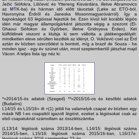
Ježić Siófokra, Liščević és Yttereng Kisvárdára, illetve Abramovics
az
MTK
-ba) és hárman idő előtt távoztak (Løke az ETO-ból,
Havronyina Érdről és Janeska Mosonmagyaróvárról). Így a
bajnokságot 63 légióssal fejeztük be. Ezen kívül két korábbi légiós
idén már magyar állampolgárként játszotta végig a szezont (El-
Ghaoui Siófokon és Győrben, illetve Gridnyeva Érden). Két
külföldinek viszont a klubja ki sem váltotta a játékengedélyét:
mindketten eleve sérülten kezdték az idényt, O. Vukčević-csel az Érd
aztán év közben szerződést is bontott, míg a brazil de Souza - ha
minden igaz - egy év szünet után, most szeptembertől játszhat majd
Vácon. A teljes lista így néz ki:
*=2014/15-ös adatok (Szeged) **=2015/16-os és későbbi adatok
(Budaörs)
L14/15 és L15/16= itt +(1) jelöli ha valamelyik csapat év közben egy
másik NB I-es csapattól igazolt légióst, ezeket a légiósokat csak az
első csapatuknál számoltam az összlétszámba
(L13/14: légiósok száma 2013/14-ben, L14/15: légiósok száma
2014/15-ben, L15/16: légiósok száma 2015/16-ban, L16/17e:
légiósok száma 2016 szeptember 23-án.