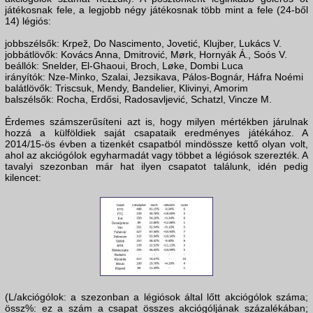
játékosnak fele, a legjobb négy játékosnak több mint a fele (24-ből
14) légiós:
jobbszélsők: Krpež, Do Nascimento, Jovetić, Klujber, Lukács V.
jobbátlövők: Kovács Anna, Dmitrović, Mørk, Hornyák Á., Soós V.
beállók: Snelder, El-Ghaoui, Broch, Løke, Dombi Luca
irányítók: Nze-Minko, Szalai, Jezsikava, Pálos-Bognár, Háfra Noémi
balátlövők: Triscsuk, Mendy, Bandelier, Klivinyi, Amorim
balszélsők: Rocha, Erdősi, Radosavljević, Schatzl, Vincze M.
Érdemes számszerűsíteni azt is, hogy milyen mértékben járulnak
hozzá a külföldiek saját csapataik eredményes játékához. A
2014/15-ös évben a tizenkét csapatból mindössze kettő olyan volt,
ahol az akciógólok egyharmadát vagy többet a légiósok szerezték. A
tavalyi szezonban már hat ilyen csapatot találunk, idén pedig
kilencet:
(L/akciógólok: a szezonban a légiósok által lőtt akciógólok száma;
össz%: ez a szám a csapat összes akciógóljának százalékában;