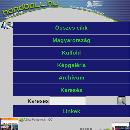
Összes cikk
Magyarország
Külföld
Képgaléria
Archívum
Keresés
Keresés
Linkek
Alba Fehérvár KC
ESBF Besançon