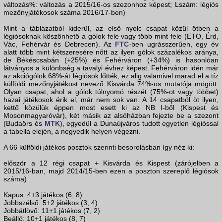
változás%: változás a 2015/16-os szezonhoz képest; Lszám: légiós
mezőnyjátékosok száma 2016/17-ben)
Mint a táblázatból kiderül, az első nyolc csapat közül ötben a
légiósoknak köszönhető a gólok fele vagy több mint fele (ETO, Érd,
Vác, Fehérvár és Debrecen). Az
FTC
-ben ugrásszerűen, egy év
alatt több mint kétszeresére nőtt az ilyen gólok százalékos aránya,
de Békéscsabán (+25%) és Fehérváron (+34%) is hasonlóan
látványos a különbség a tavalyi évhez képest. Fehérváron idén már
az akciógólok 68%-át légiósok lőtték, ez alig valamivel marad el a tíz
külföldi mezőnyjátékost nevező Kisvárda 74%-os mutatója mögött.
Olyan csapat, ahol a gólok túlnyomó részét (75%-ot vagy többet)
hazai játékosok érik el, már nem sok van. A 14 csapatból öt ilyen,
kettő közülük éppen most esett ki az NB I-ből (Kispest és
Mosonmagyaróvár), két másik az alsóházban fejezte be a szezont
(Budaörs és
MTK
), egyedül a Dunaújváros tudott egyetlen légióssal
a tabella elején, a negyedik helyen végezni.
A 66 külföldi játékos posztok szerinti besorolásban így néz ki:
először a 12 régi csapat + Kisvárda és Kispest (zárójelben a
2015/16-ban, majd 2014/15-ben ezen a poszton szereplő légiósok
száma)
Kapus: 4+3 játékos (6, 8)
Jobbszélső: 5+2 játékos (3, 4)
Jobbátlövő: 11+1 játékos (7, 2)
Beálló: 10+1 játékos (8, 7)