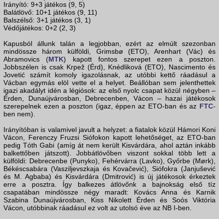
Irányító: 9+3 játékos (9, 5)
Balátlövő: 10+1 játékos (9, 11)
Balszélső: 3+1 játékos (3, 1)
Védőjátékos: 0+2 (2, 3)
Kapusból állunk talán a legjobban, ezért az elmúlt szezonban
mindössze három külföldi, Grimsbø (ETO), Arenhart (Vác) és
Abramovics (
MTK
) kapott fontos szerepet ezen a poszton.
Jobbszélen is csak Krpež (Érd), Knédliková (ETO), Nascimento és
Jovetić számít komoly igazolásnak, az utóbbi kettő ráadásul a
Vácban egymás elöl vette el a helyet. Beállóban sem jelenthettek
igazi akadályt idén a légiósok: az első nyolc csapat közül négyben –
Érden, Dunaújvárosban, Debrecenben, Vácon – hazai játékosok
szerepelnek ezen a poszton (igaz, éppen az ETO-ban és az
FTC
-
ben nem).
Irányítóban is valamivel javult a helyzet: a fiatalok közül Hámori Koni
Vácon, Ferenczy Fruzsi Siófokon kapott lehetőséget, az ETO-ban
pedig Tóth Gabi (amíg át nem került Kisvárdára, ahol aztán inkább
balkettőben játszott). Jobbátlövőben viszont sokkal több lett a
külföldi: Debrecenbe (Punyko), Fehérvárra (Lavko), Győrbe (Mørk),
Békéscsabára (Vasziljevszkaja és Kovačević), Siófokra (Janjušević
és M. Agbaba) és Kisvárdára (Dmitrović) is új játékosok érkeztek
erre a posztra. Így balkezes átlövőnk a bajnokság első tíz
csapatában mindössze négy maradt: Kovács Anna és Karnik
Szabina Dunaújvárosban, Kiss Nikolett Érden és Soós Viktória
Vácon, utóbbinak ráadásul ez volt az utolsó éve az NB I-ben.