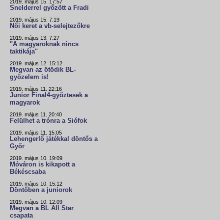
2019. május 15. 17:57
Snelderrel győzött a Fradi
2019. május 15. 7:19
Női keret a vb-selejtezőkre
2019. május 13. 7:27
"A magyaroknak nincs
taktikája"
2019. május 12. 15:12
Megvan az ötödik BL-
győzelem is!
2019. május 11. 22:16
Junior Final4-győztesek a
magyarok
2019. május 11. 20:40
Felülhet a trónra a Siófok
2019. május 11. 15:05
Lehengerlő játékkal döntős a
Győr
2019. május 10. 19:09
Móváron is kikapott a
Békéscsaba
2019. május 10. 15:12
Döntőben a juniorok
2019. május 10. 12:09
Megvan a BL All Star
csapata