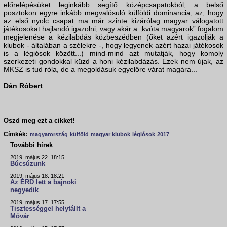
előrelépésüket leginkább segítő középcsapatokból, a belső
posztokon egyre inkább megvalósuló külföldi dominancia, az, hogy
az első nyolc csapat ma már szinte kizárólag magyar válogatott
játékosokat hajlandó igazolni, vagy akár a „kvóta magyarok” fogalom
megjelenése a kézilabdás közbeszédben (őket azért igazolják a
klubok - általában a szélekre -, hogy legyenek azért hazai játékosok
is a légiósok között...) mind-mind azt mutatják, hogy komoly
szerkezeti gondokkal küzd a honi kézilabdázás. Ezek nem újak, az
MKSZ is tud róla, de a megoldásuk egyelőre várat magára...
Dán Róbert
Oszd meg ezt a cikket!
Címkék:
magyarország
külföld
magyar klubok
légiósok
2017
További hírek
2019. május 22. 18:15
Búcsúzunk
2019. május 18. 18:21
Az ÉRD lett a bajnoki
negyedik
2019. május 17. 17:55
Tisztességgel helytállt a
Móvár