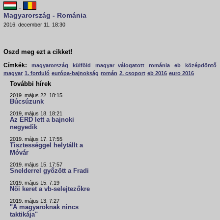
-
Magyarország - Románia
2016. december 11. 18:30
Oszd meg ezt a cikket!
Címkék:
magyarország
külföld
magyar válogatott
románia
eb
középdöntő
magyar
1. forduló
európa-bajnokság
román
2. csoport
eb 2016
euro 2016
További hírek
2019. május 22. 18:15
Búcsúzunk
2019. május 18. 18:21
Az ÉRD lett a bajnoki
negyedik
2019. május 17. 17:55
Tisztességgel helytállt a
Móvár
2019. május 15. 17:57
Snelderrel győzött a Fradi
2019. május 15. 7:19
Női keret a vb-selejtezőkre
2019. május 13. 7:27
"A magyaroknak nincs
taktikája"