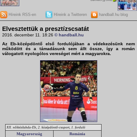
Híreink RSS-en
Híreink a Twitteren
handball.hu blog
Elvesztettük a presztízscsatát
2016. december 11. 18:26
© handball.hu
Az
Eb-középdöntő
első fordulójában a védekezésünk nem
működött és a támadásunk sem állt össze, így a román
válogatott nyolcgólos vereséget mért a magyarokra.
XII. nőikézilabda-Eb, 2. középdöntő-csoport, 1. forduló
Magyarország
Románia