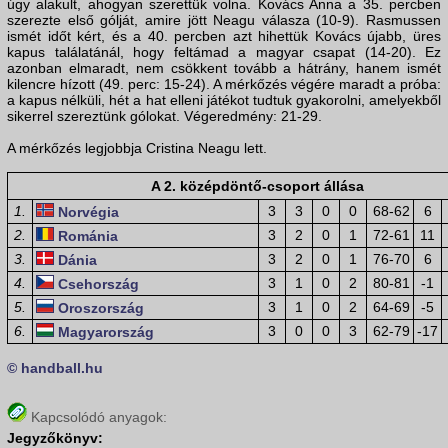
úgy alakult, ahogyan szerettük volna. Kovács Anna a 35. percben
szerezte első gólját, amire jött Neagu válasza (10-9). Rasmussen
ismét időt kért, és a 40. percben azt hihettük Kovács újabb, üres
kapus találatánál, hogy feltámad a magyar csapat (14-20). Ez
azonban elmaradt, nem csökkent tovább a hátrány, hanem ismét
kilencre hízott (49. perc: 15-24). A mérkőzés végére maradt a próba:
a kapus nélküli, hét a hat elleni játékot tudtuk gyakorolni, amelyekből
sikerrel szereztünk gólokat. Végeredmény: 21-29.
A mérkőzés legjobbja Cristina Neagu lett.
A 2. középdöntő-csoport állása
1.
3
3
0
0
68-62
6
Norvégia
2.
3
2
0
1
72-61
11
Románia
3.
3
2
0
1
76-70
6
Dánia
4.
3
1
0
2
80-81
-1
Csehország
5.
3
1
0
2
64-69
-5
Oroszország
6.
3
0
0
3
62-79
-17
Magyarország
© handball.hu
Kapcsolódó anyagok:
Jegyzőkönyv: