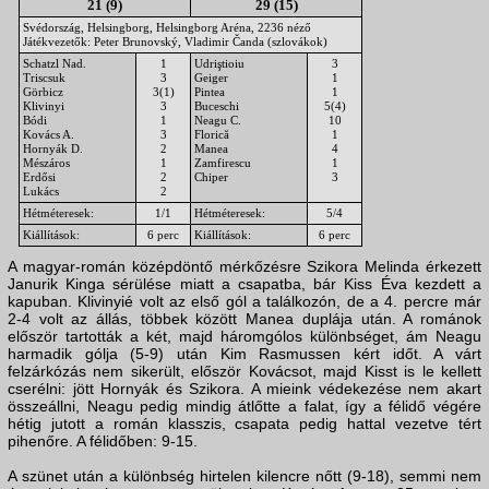
21 (9)
29 (15)
Svédország, Helsingborg, Helsingborg Aréna, 2236 néző
Játékvezetők: Peter Brunovský, Vladimir Čanda (szlovákok)
Schatzl Nad.
1
Udriştioiu
3
Triscsuk
3
Geiger
1
Görbicz
3(1)
Pintea
1
Klivinyi
3
Buceschi
5(4)
Bódi
1
Neagu C.
10
Kovács A.
3
Florică
1
Hornyák D.
2
Manea
4
Mészáros
1
Zamfirescu
1
Erdősi
2
Chiper
3
Lukács
2
Hétméteresek:
1/1
Hétméteresek:
5/4
Kiállítások:
6 perc
Kiállítások:
6 perc
A magyar-román középdöntő mérkőzésre Szikora Melinda érkezett
Janurik Kinga sérülése miatt a csapatba, bár Kiss Éva kezdett a
kapuban. Klivinyié volt az első gól a találkozón, de a 4. percre már
2-4 volt az állás, többek között Manea duplája után. A románok
először tartották a két, majd háromgólos különbséget, ám Neagu
harmadik gólja (5-9) után Kim Rasmussen kért időt. A várt
felzárkózás nem sikerült, először Kovácsot, majd Kisst is le kellett
cserélni: jött Hornyák és Szikora. A mieink védekezése nem akart
összeállni, Neagu pedig mindig átlőtte a falat, így a félidő végére
hétig jutott a román klasszis, csapata pedig hattal vezetve tért
pihenőre. A félidőben: 9-15.
A szünet után a különbség hirtelen kilencre nőtt (9-18), semmi nem