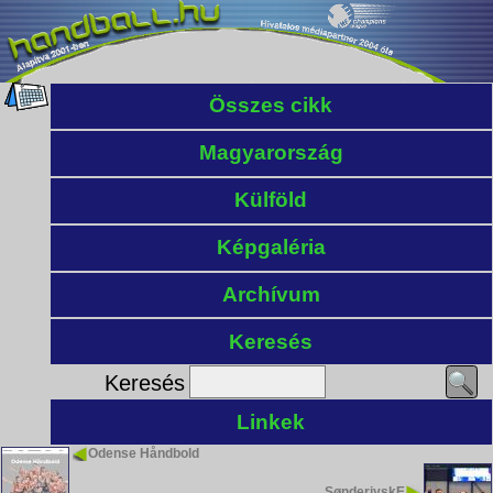
Összes cikk
Magyarország
Külföld
Képgaléria
Archívum
Keresés
Keresés
Linkek
Odense Håndbold
SønderjyskE