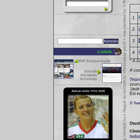
1.
2.
3.
Linkek
4.
* A G
EHF Európai kupák
A cso
Szlovák
Kézilabda
Szövetség
Thür
szomb
Játék
Élő k
© ha
Oszd 
Címk
buduc