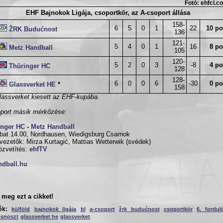
Fotó: ehfcl.c
EHF Bajnokok Ligája, csoportkör, az A-csoport állása
158-
6
5
0
1
22
10 po
ŽRK Budućnost
136
121-
5
4
0
1
16
8 po
Metz Handball
105
120-
5
2
0
3
-8
4 po
Thüringer HC
128
128-
6
0
0
6
-30
0 po
Glassverket HE
*
158
lassverket kiesett az EHF-kupába.
port másik mérkőzése:
inger HC
-
Metz Handball
at 14.00, Nordhausen, Wiedigsburg Csarnok
vezetők: Mirza Kurtagić, Mattias Wetterwik (svédek)
özvetítés:
ehfTV
ndball.hu
meg ezt a cikket!
ék:
külföld
bajnokok ligája
bl
a-csoport
žrk budućnost
csoportkör
6. fordul
snoszt
glassverket he
glassverket