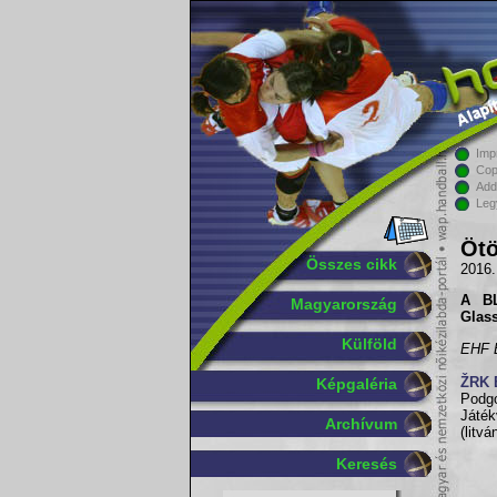
Imp
Cop
Add
Leg
Ötö
Összes cikk
2016.
A BL
Magyarország
Glass
Külföld
EHF B
ŽRK 
Képgaléria
Podgo
Játé
Archívum
(litvá
Keresés