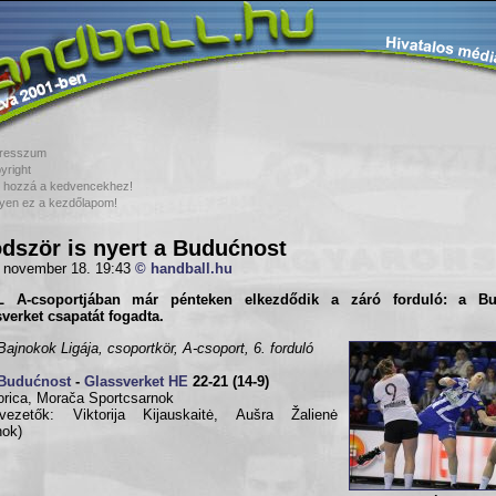
resszum
yright
 hozzá a kedvencekhez!
yen ez a kezdőlapom!
dször is nyert a Budućnost
 november 18. 19:43
© handball.hu
 A-csoportjában már pénteken elkezdődik a záró forduló: a B
verket csapatát fogadta.
ajnokok Ligája, csoportkör, A-csoport, 6. forduló
Budućnost
-
Glassverket HE
22-21 (14-9)
rica, Morača Sportcsarnok
kvezetők: Viktorija Kijauskaitė, Aušra Žalienė
nok)