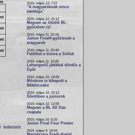
om
2019. május 13. 7:27
"A magyaroknak nincs
taktikája"
nt
2019. május 12. 15:12
Megvan az ötödik BL-
győzelem is!
nt
2019. május 11. 22:16
Junior Final4-győztesek a
nt
magyarok
2019. május 11. 20:40
nt
Felülhet a trónra a Siófok
2019. május 11. 15:05
Lehengerlő játékkal döntős a
Győr
2019. május 10. 19:09
Móváron is kikapott a
Békéscsaba
2019. május 10. 15:12
Döntőben a juniorok
2019. május 10. 12:09
Megvan a BL All Star
csapata
2019. május 10. 6:20
Junior Final Four Pesten
ó
buducnost
2019. május 9. 18:04
Magabiztos Fradi-diadal