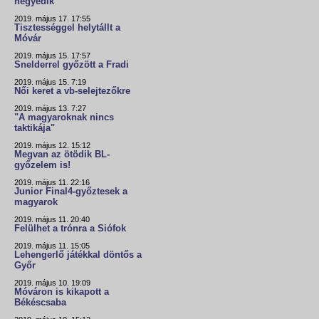
negyedik
2019. május 17. 17:55
Tisztességgel helytállt a
Móvár
2019. május 15. 17:57
Snelderrel győzött a Fradi
2019. május 15. 7:19
Női keret a vb-selejtezőkre
2019. május 13. 7:27
"A magyaroknak nincs
taktikája"
2019. május 12. 15:12
Megvan az ötödik BL-
győzelem is!
2019. május 11. 22:16
Junior Final4-győztesek a
magyarok
2019. május 11. 20:40
Felülhet a trónra a Siófok
2019. május 11. 15:05
Lehengerlő játékkal döntős a
Győr
2019. május 10. 19:09
Móváron is kikapott a
Békéscsaba