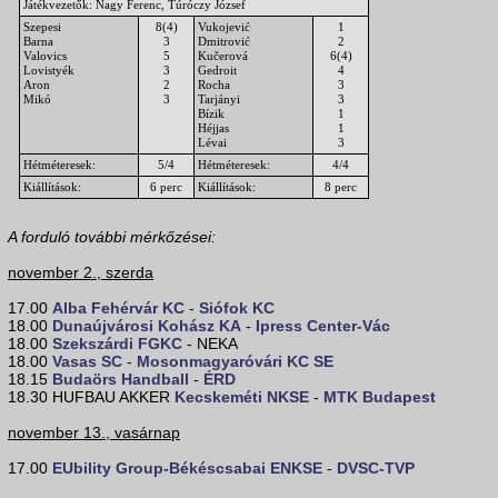
Játékvezetők: Nagy Ferenc, Túróczy József
Szepesi
8(4)
Vukojević
1
Barna
3
Dmitrović
2
Valovics
5
Kučerová
6(4)
Lovistyék
3
Gedroit
4
Aron
2
Rocha
3
Mikó
3
Tarjányi
3
Bízik
1
Héjjas
1
Lévai
3
Hétméteresek:
5/4
Hétméteresek:
4/4
Kiállítások:
6 perc
Kiállítások:
8 perc
A forduló további mérkőzései:
november 2., szerda
17.00
Alba Fehérvár KC
-
Siófok KC
18.00
Dunaújvárosi Kohász KA
-
Ipress Center-Vác
18.00
Szekszárdi FGKC
- NEKA
18.00
Vasas SC
-
Mosonmagyaróvári KC SE
18.15
Budaörs Handball
-
ÉRD
18.30 HUFBAU AKKER
Kecskeméti NKSE
-
MTK Budapest
november 13., vasárnap
17.00
EUbility Group-Békéscsabai ENKSE
-
DVSC-TVP