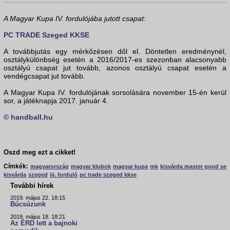
A Magyar Kupa IV. fordulójába jutott csapat:
PC TRADE Szeged KKSE
A továbbjutás egy mérkőzésen dől el. Döntetlen eredménynél,
osztálykülönbség esetén a 2016/2017-es szezonban alacsonyabb
osztályú csapat jut tovább, azonos osztályú csapat esetén a
vendégcsapat jut tovább.
A Magyar Kupa IV. fordulójának sorsolására november 15-én kerül
sor, a játéknapja 2017. január 4.
© handball.hu
Oszd meg ezt a cikket!
Címkék:
magyarország
magyar klubok
magyar kupa
mk
kisvárda master good se
kisvárda
szeged
iii. forduló
pc trade szeged kkse
További hírek
2019. május 22. 18:15
Búcsúzunk
2019. május 18. 18:21
Az ÉRD lett a bajnoki