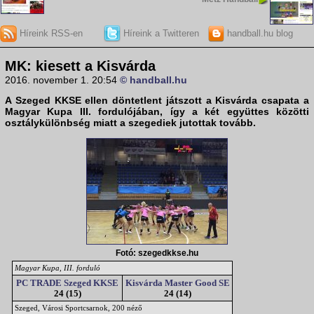
Híreink RSS-en
Híreink a Twitteren
handball.hu blog
MK: kiesett a Kisvárda
2016. november 1. 20:54
© handball.hu
A Szeged KKSE ellen döntetlent játszott a Kisvárda csapata a
Magyar Kupa III. fordulójában, így a két együttes közötti
osztálykülönbség miatt a szegediek jutottak tovább.
Fotó: szegedkkse.hu
Magyar Kupa, III. forduló
PC TRADE Szeged KKSE
Kisvárda Master Good SE
24 (15)
24 (14)
Szeged, Városi Sportcsarnok, 200 néző