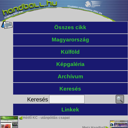
Összes cikk
Magyarország
Külföld
Képgaléria
Archívum
Keresés
Keresés
Linkek
Hétfő KC - utánpótlás csapat
Metz Handball