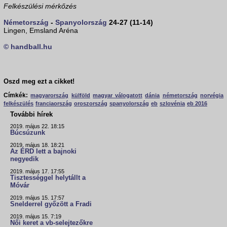
Felkészülési mérkőzés
Németország
-
Spanyolország
24-27 (11-14)
Lingen, Emsland Aréna
© handball.hu
Oszd meg ezt a cikket!
Címkék:
magyarország
külföld
magyar válogatott
dánia
németország
norvégia
felkészülés
franciaország
oroszország
spanyolország
eb
szlovénia
eb 2016
További hírek
2019. május 22. 18:15
Búcsúzunk
2019. május 18. 18:21
Az ÉRD lett a bajnoki
negyedik
2019. május 17. 17:55
Tisztességgel helytállt a
Móvár
2019. május 15. 17:57
Snelderrel győzött a Fradi
2019. május 15. 7:19
Női keret a vb-selejtezőkre