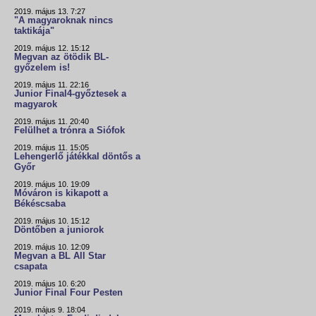
2019. május 13. 7:27
"A magyaroknak nincs
taktikája"
2019. május 12. 15:12
Megvan az ötödik BL-
győzelem is!
2019. május 11. 22:16
Junior Final4-győztesek a
magyarok
2019. május 11. 20:40
Felülhet a trónra a Siófok
2019. május 11. 15:05
Lehengerlő játékkal döntős a
Győr
2019. május 10. 19:09
Móváron is kikapott a
Békéscsaba
2019. május 10. 15:12
Döntőben a juniorok
2019. május 10. 12:09
Megvan a BL All Star
csapata
2019. május 10. 6:20
Junior Final Four Pesten
2019. május 9. 18:04