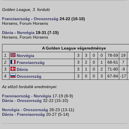
Golden League, 3. forduló
Franciaország
-
Oroszország
24-22 (10-10)
Horsens, Forum Horsens
Dánia
-
Norvégia
19-31 (7-15)
Horsens, Forum Horsens
A Golden League végeredménye
1.
3
3
0
0
78-59
19
Norvégia
2.
3
2
0
1
68-61
7
Franciaország
3.
3
1
0
2
71-80
-9
Dánia
4.
3
0
0
3
67-84
-17
Oroszország
Az előző fordulók eredményei:
Franciaország
-
Norvégia
17-19 (8-9)
Dánia
-
Oroszország
32-22 (15-10)
Norvégia
-
Oroszország
28-23 (13-11)
Dánia
-
Franciaország
20-27 (5-14)