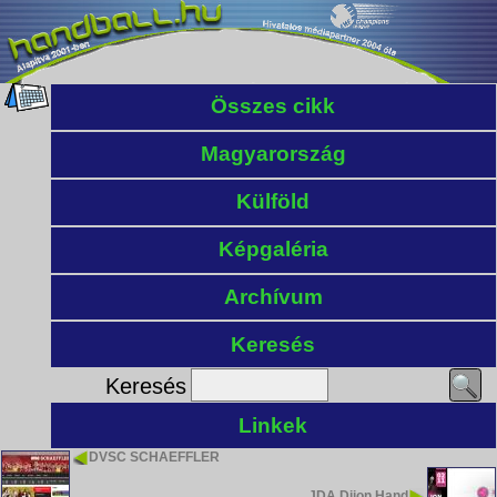
Összes cikk
Magyarország
Külföld
Képgaléria
Archívum
Keresés
Keresés
Linkek
DVSC SCHAEFFLER
JDA Dijon Hand