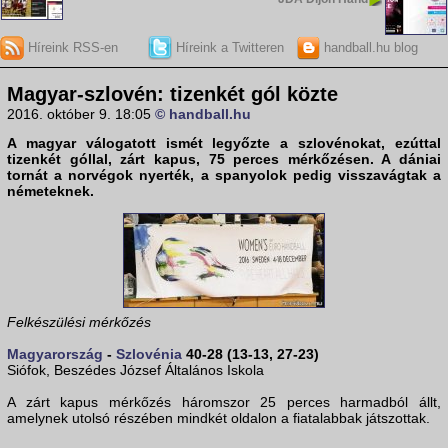
Híreink RSS-en
Híreink a Twitteren
handball.hu blog
Magyar-szlovén: tizenkét gól közte
2016. október 9. 18:05
© handball.hu
A
magyar válogatott
ismét legyőzte a szlovénokat, ezúttal
tizenkét góllal, zárt kapus, 75 perces mérkőzésen. A dániai
tornát a norvégok nyerték, a spanyolok pedig visszavágtak a
németeknek.
Felkészülési mérkőzés
Magyarország
-
Szlovénia
40-28 (13-13, 27-23)
Siófok, Beszédes József Általános Iskola
A zárt kapus mérkőzés háromszor 25 perces harmadból állt,
amelynek utolsó részében mindkét oldalon a fiatalabbak játszottak.