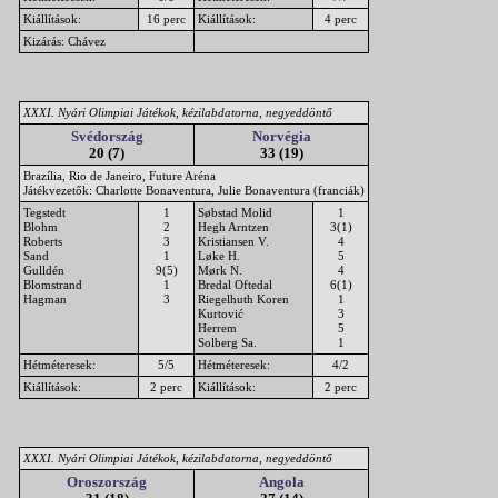
Kiállítások:
16 perc
Kiállítások:
4 perc
Kizárás: Chávez
XXXI. Nyári Olimpiai Játékok, kézilabdatorna, negyeddöntő
Svédország
Norvégia
20 (7)
33 (19)
Brazília, Rio de Janeiro, Future Aréna
Játékvezetők: Charlotte Bonaventura, Julie Bonaventura (franciák)
Tegstedt
1
Søbstad Molid
1
Blohm
2
Hegh Arntzen
3(1)
Roberts
3
Kristiansen V.
4
Sand
1
Løke H.
5
Gulldén
9(5)
Mørk N.
4
Blomstrand
1
Bredal Oftedal
6(1)
Hagman
3
Riegelhuth Koren
1
Kurtović
3
Herrem
5
Solberg Sa.
1
Hétméteresek:
5/5
Hétméteresek:
4/2
Kiállítások:
2 perc
Kiállítások:
2 perc
XXXI. Nyári Olimpiai Játékok, kézilabdatorna, negyeddöntő
Oroszország
Angola