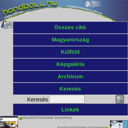
Összes cikk
Magyarország
Külföld
Képgaléria
Archívum
Keresés
Keresés
Linkek
Ausztrál Kézilabda Szövetség
Európai Kézilabda Szövetség