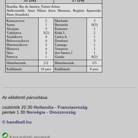
31 (18)
27 (14)
Brazília, Rio de Janeiro, Future Aréna
Játékvezetők: Jesus Nilson Aires Menezes, Rogério Aparecido
Pinto (brazilok)
Kuznyecova
5
Machado
3
Szeny
1
Bernardo
8(3)
Akopjan
3
Kassoma
1
Vjahirjeva
3(2)
Kiala L.
2
Szudakova
4
Carlos A.
1
Bobrovnyikova
4
Dombaxi
3
Marennyikova
3
Cazanga
1
Bliznova
4
Venancio
1
Ilina
3
dos Santos J.
1
Petrova
1
Guialo
6(2)
Hétméteresek:
2/2
Hétméteresek:
5/5
Kiállítások:
10 perc
Kiállítások:
8 perc
Az elődöntő párosítása:
csütörtök 20.30
Hollandia
-
Franciaország
péntek 1.30
Norvégia
-
Oroszország
© handball.hu
Kapcsolódó anyagok: