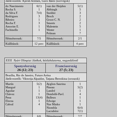
Játékvezetők: Kjersti Arntsen, Guro Røen (norvégok)
do Nascimento
6(1)
van der Heijden
5(1)
Rocha S.
1
Abbingh
5
da Silva F.
7(4)
Snelder
3
Rodrigues
3
Broch
2
Ribeiro
1
Groot C. N.
2
Rocha F.
3
Smeets
2
Amorim E.
1
Malestein
5
Fachinello
1
Wester
1
Polman
7
Hétméteresek:
7/5
Hétméteresek:
2/1
Kiállítások:
12 perc
Kiállítások:
4 perc
XXXI. Nyári Olimpiai Játékok, kézilabdatorna, negyeddöntő
Spanyolország
Franciaország
26 (12; 23)
27 (5; 23)
Brazília, Rio de Janeiro, Future Aréna
Játékvezetők: Viktorija Alpaidze, Tatjana Berezkina (oroszok)
Martín
5(2)
Ayglon-Saurina
1
Mangué
1
Pineau
5(2)
Aguilar
1
Landré
1
Chávez
1
Dembélé-Pavl.
4
Pena
13(4)
Bulleux
1
Elorza
1
Edwige
1
Cabral
4
Nze Minko
1
Niombla
6(4)
Lacrabère
7(1)
Hétméteresek:
6/6
Hétméteresek:
7/7