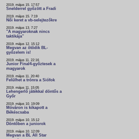
2019. május 15. 17:57
Snelderrel győzött a Fradi
2019. május 15. 7:19
Női keret a vb-selejtezőkre
2019. május 13. 7:27
"A magyaroknak nincs
taktikája"
2019. május 12. 15:12
Megvan az ötödik BL-
győzelem is!
2019. május 11. 22:16
Junior Final4-győztesek a
magyarok
2019. május 11. 20:40
Felülhet a trónra a Siófok
2019. május 11. 15:05
Lehengerlő játékkal döntős a
Győr
2019. május 10. 19:09
Móváron is kikapott a
Békéscsaba
2019. május 10. 15:12
Döntőben a juniorok
2019. május 10. 12:09
Megvan a BL All Star