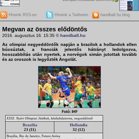
Híreink RSS-en
Híreink a Twitteren
handball.hu blog
Megvan az összes elődöntős
2016. augusztus 16. 15:35
© handball.hu
Az
olimpiai negyeddöntők
napján a brazilok a hollandok ellen
búcsúztak, a franciák jelentős hátrányt ledolgozva,
hosszabbítás után nyertek, a norvégok simán jutottak tovább
és az oroszok is legyőzték Angolát.
Fotó: IHF
XXXI. Nyári Olimpiai Játékok, kézilabdatorna, negyeddöntő
Brazília
Hollandia
23 (11)
32 (12)
Brazília, Rio de Janeiro, Future Aréna