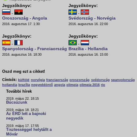
Jegyzőkönyv:
Jegyzőkönyv:
-
-
Oroszország - Angola
Svédország - Norvégia
2016. augusztus 17. 1:30
2016. augusztus 16. 22:00
Jegyzőkönyv:
Jegyzőkönyv:
-
-
Spanyolország - Franciaország
Brazília - Hollandia
2016. augusztus 16. 18:30
2016. augusztus 16. 15:00
Oszd meg ezt a cikket!
Címkék:
külföld
norvégia
franciaország
oroszország
svédország
spanyolország
hollandia
brazília
negyeddöntő
angola
olimpia
olimpia 2016
rio
További hírek
2019. május 22. 18:15
Búcsúzunk
2019. május 18. 18:21
Az ÉRD lett a bajnoki
negyedik
2019. május 17. 17:55
Tisztességgel helytállt a
Móvár