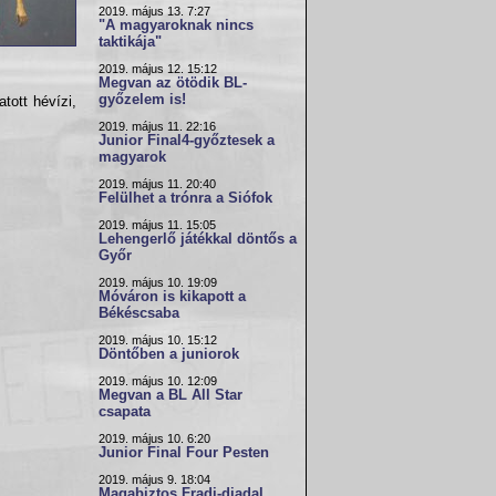
2019. május 13. 7:27
"A magyaroknak nincs
taktikája"
2019. május 12. 15:12
Megvan az ötödik BL-
győzelem is!
tott hévízi,
2019. május 11. 22:16
Junior Final4-győztesek a
magyarok
2019. május 11. 20:40
Felülhet a trónra a Siófok
2019. május 11. 15:05
Lehengerlő játékkal döntős a
Győr
2019. május 10. 19:09
Móváron is kikapott a
Békéscsaba
2019. május 10. 15:12
Döntőben a juniorok
2019. május 10. 12:09
Megvan a BL All Star
csapata
2019. május 10. 6:20
Junior Final Four Pesten
2019. május 9. 18:04
Magabiztos Fradi-diadal