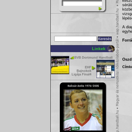
kész
sérül
közbe
vizsg
lépés
A dia
egyhe
Forrá
Linkek
BVB Dortmund Handball
Oszd 
Címk
EHF
Bajnokok
Ligája Final4