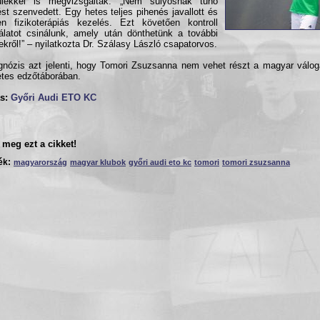
ülékkel is megvizsgálták. „Nem súlyosnak tűnő
ést szenvedett. Egy hetes teljes pihenés javallott és
n fizikoterápiás kezelés. Ezt követően kontroll
álatot csinálunk, amely után dönthetünk a további
ekről!” – nyilatkozta Dr. Szálasy László csapatorvos.
gnózis azt jelenti, hogy Tomori Zsuzsanna nem vehet részt a magyar váloga
tes edzőtáborában.
s:
Győri Audi ETO KC
meg ezt a cikket!
ék:
magyarország
magyar klubok
győri audi eto kc
tomori
tomori zsuzsanna