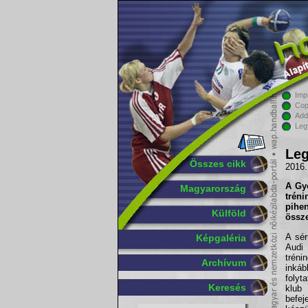
Imp
Cop
Add
Leg
Leg
Összes cikk
2016.
A Győ
Magyarország
trén
pihe
Külföld
össze
A sér
Képgaléria
Audi
tréni
Archívum
inkáb
folyt
Keresés
klub
befej