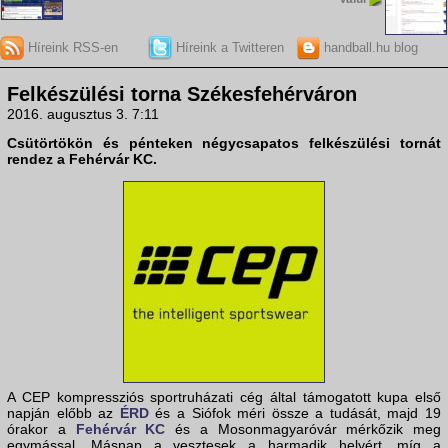
Híreink RSS-en
Híreink a Twitteren
handball.hu blog
Felkészülési torna Székesfehérváron
2016. augusztus 3. 7:11
Csütörtökön és pénteken négycsapatos felkészülési tornát
rendez a Fehérvár KC.
A CEP kompressziós sportruházati cég által támogatott kupa első
napján előbb az
ÉRD
és a Siófok méri össze a tudását, majd 19
órakor a
Fehérvár KC
és a Mosonmagyaróvár mérkőzik meg
egymással. Másnap a vesztesek a harmadik helyért, míg a