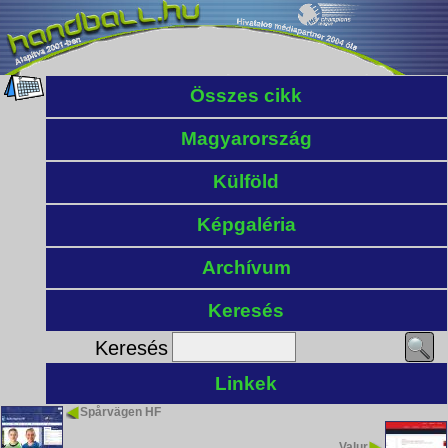
Összes cikk
Magyarország
Külföld
Képgaléria
Archívum
Keresés
Keresés
Linkek
Spårvägen HF
Valur