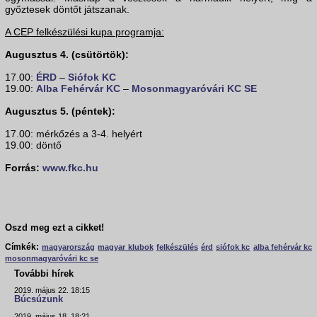
győztesek döntőt játszanak.
A CEP felkészülési kupa programja:
Augusztus 4. (csütörtök):
17.00:
ÉRD
–
Siófok KC
19.00:
Alba Fehérvár KC
–
Mosonmagyaróvári KC SE
Augusztus 5. (péntek):
17.00: mérkőzés a 3-4. helyért
19.00: döntő
Forrás:
www.fkc.hu
Oszd meg ezt a cikket!
Címkék:
magyarország
magyar klubok
felkészülés
érd
siófok kc
alba fehérvár kc
mosonmagyaróvári kc se
További hírek
2019. május 22. 18:15
Búcsúzunk
2019. május 18. 18:21