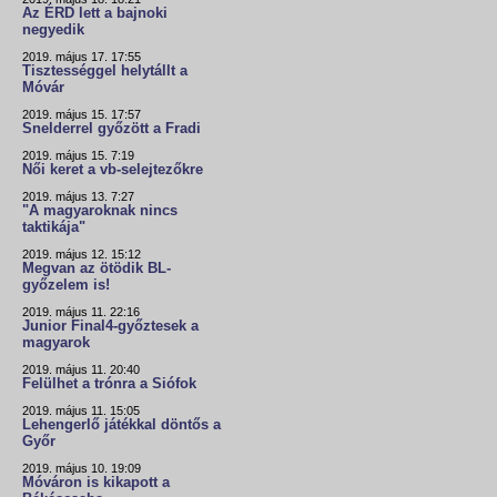
Az ÉRD lett a bajnoki
negyedik
2019. május 17. 17:55
Tisztességgel helytállt a
Móvár
2019. május 15. 17:57
Snelderrel győzött a Fradi
2019. május 15. 7:19
Női keret a vb-selejtezőkre
2019. május 13. 7:27
"A magyaroknak nincs
taktikája"
2019. május 12. 15:12
Megvan az ötödik BL-
győzelem is!
2019. május 11. 22:16
Junior Final4-győztesek a
magyarok
2019. május 11. 20:40
Felülhet a trónra a Siófok
2019. május 11. 15:05
Lehengerlő játékkal döntős a
Győr
2019. május 10. 19:09
Móváron is kikapott a