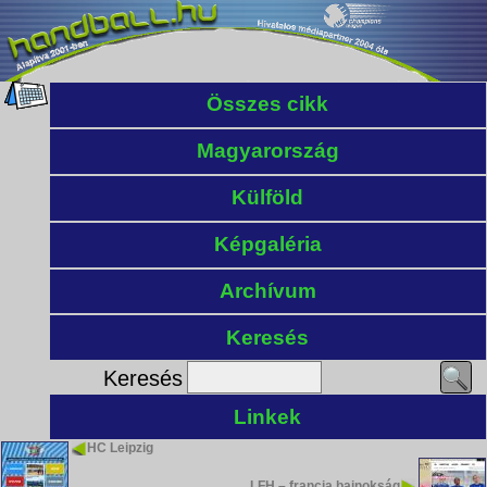
Összes cikk
Magyarország
Külföld
Képgaléria
Archívum
Keresés
Keresés
Linkek
HC Leipzig
LFH – francia bajnokság