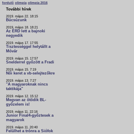
forduló
olimpia
olimpia 2016
További hírek
2019. május 22. 18:15
Búcsúzunk
2019. május 18. 18:21
Az ÉRD lett a bajnoki
negyedik
2019. május 17. 17:55
Tisztességgel helytállt a
Móvár
2019. május 15. 17:57
Snelderrel győzött a Fradi
2019. május 15. 7:19
Női keret a vb-selejtezőkre
2019. május 13. 7:27
"A magyaroknak nincs
taktikája"
2019. május 12. 15:12
Megvan az ötödik BL-
győzelem is!
2019. május 11. 22:16
Junior Final4-győztesek a
magyarok
2019. május 11. 20:40
Felülhet a trónra a Siófok