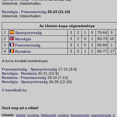
Ulsteinvik, Ulsteinhallen
Norvégia
-
Franciaország
25-24 (11-10)
Ulsteinvik, Ulsteinhallen
Az Ulstein-kupa végeredménye
1.
3
2
1
0
70-64
6
Spanyolország
2.
3
2
0
1
83-73
10
Norvégia
3.
3
1
0
2
65-64
1
Franciaország
4.
3
0
1
2
60-77
-17
Románia
A torna korábbi eredményei:
Franciaország
-
Spanyolország
17-21 (9-8)
Norvégia
-
Románia
32-21 (12-9)
Románia
-
Franciaország
18-24 (7-13)
Norvégia
-
Spanyolország
26-28 (12-16)
© handball.hu
Oszd meg ezt a cikket!
Címkék:
külföld
norvégia
felkészülés
románia
franciaország
spanyolország
3.