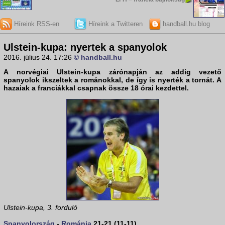
Híreink RSS-en
Híreink a Twitteren
handball.hu blog
Ulstein-kupa: nyertek a spanyolok
2016. július 24. 17:26
© handball.hu
A norvégiai Ulstein-kupa zárónapján az addig vezető
spanyolok ikszeltek a románokkal, de így is nyerték a tornát. A
hazaiak a franciákkal csapnak össze 18 órai kezdettel.
Ulstein-kupa, 3. forduló
Spanyolország
-
Románia
21-21 (11-11)