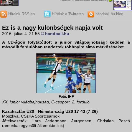
Híreink RSS-en
Híreink a Twitteren
handball.hu blog
Ez is a nagy különbségek napja volt
2016. július 4. 21:55
© handball.hu
A CD-ágon folytatódott a
junior világbajnokság
: kedden a
második fordulóban rendeztek többnyire sima mérkőzéseket.
Fotó: IHF
XX. junior világbajnokság, C-csoport, 2. forduló
Kazahsztán U20 - Németország U20 17-43 (7-26)
Moszkva, CSzKA Sportcsarnok
Játékvezetők: Lars Jedermann Jørgensen, Christian Posch
(amerikai egyesült államokbeliek)