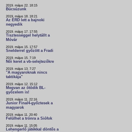
2019. május 22. 18:15
Búcsúzunk
2019. május 18. 18:21
Az ÉRD lett a bajnoki
negyedik
2019. május 17. 17:55
Tisztességgel helytállt a
Móvár
2019. május 15. 17:57
Snelderrel győzött a Fradi
2019. május 15. 7:19
Női keret a vb-selejtezőkre
2019. május 13. 7:27
"A magyaroknak nincs
taktikája"
2019. május 12. 15:12
Megvan az ötödik BL-
győzelem is!
2019. május 11. 22:16
Junior Final4-győztesek a
magyarok
2019. május 11. 20:40
Felülhet a trónra a Siófok
2019. május 11. 15:05
Lehengerlő játékkal döntős a