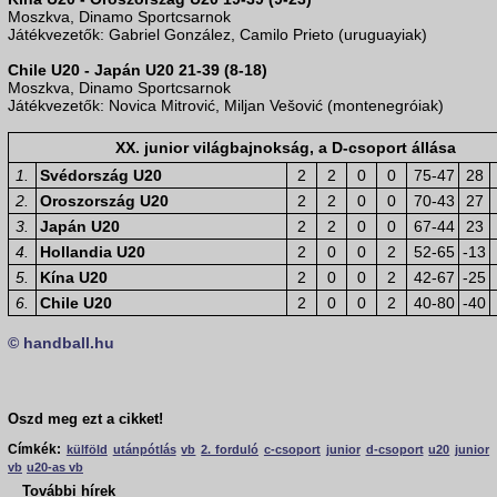
Moszkva, Dinamo Sportcsarnok
Játékvezetők: Gabriel González, Camilo Prieto (uruguayiak)
Chile U20 - Japán U20 21-39 (8-18)
Moszkva, Dinamo Sportcsarnok
Játékvezetők: Novica Mitrović, Miljan Vešović (montenegróiak)
XX. junior világbajnokság, a D-csoport állása
1.
Svédország U20
2
2
0
0
75-47
28
2.
Oroszország U20
2
2
0
0
70-43
27
3.
Japán U20
2
2
0
0
67-44
23
4.
Hollandia U20
2
0
0
2
52-65
-13
5.
Kína U20
2
0
0
2
42-67
-25
6.
Chile U20
2
0
0
2
40-80
-40
© handball.hu
Oszd meg ezt a cikket!
Címkék:
külföld
utánpótlás
vb
2. forduló
c-csoport
junior
d-csoport
u20
junior
vb
u20-as vb
További hírek