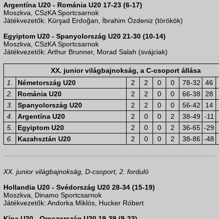
Argentína U20 - Románia U20 17-23 (6-17)
Moszkva, CSzKA Sportcsarnok
Játékvezetők: Kürşad Erdoğan, İbrahim Özdeniz (törökök)
Egyiptom U20 - Spanyolország U20 21-30 (10-14)
Moszkva, CSzKA Sportcsarnok
Játékvezetők: Arthur Brunner, Morad Salah (svájciak)
XX. junior világbajnokság, a C-csoport állása
1.
Németország U20
2
2
0
0
78-32
46
2.
Románia U20
2
2
0
0
66-38
28
3.
Spanyolország U20
2
2
0
0
56-42
14
4.
Argentína U20
2
0
0
2
38-49
-11
5.
Egyiptom U20
2
0
0
2
36-65
-29
6.
Kazahsztán U20
2
0
0
2
38-86
-48
XX. junior világbajnokság, D-csoport, 2. forduló
Hollandia U20 - Svédország U20 28-34 (15-19)
Moszkva, Dinamo Sportcsarnok
Játékvezetők: Andorka Miklós, Hucker Róbert
Kína U20 - Oroszország U20 19-39 (9-23)