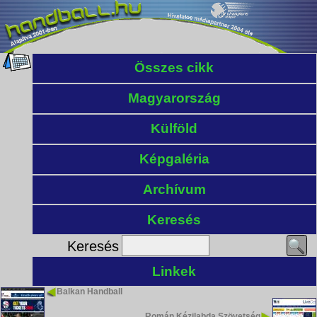
Összes cikk
Magyarország
Külföld
Képgaléria
Archívum
Keresés
Keresés
Linkek
Balkan Handball
Román Kézilabda Szövetség