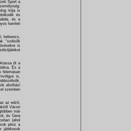
zeti Sport a
zemélyiség:
log írója is
dolkodik és
labda, és a
nyos hamleti
ó, hebrencs,
ak "szélsők
övésekre is
zélsőjátékot
oktassa őt a
tékra. És a
is felemásan
ámvölgye is,
jobbszélsők,
sik alsóházi
kkel szemben
az az edző,
akiről Vácon
egtöbben már
ót, és Gera
osban (ahol
 sok pénz a
ar játékosok