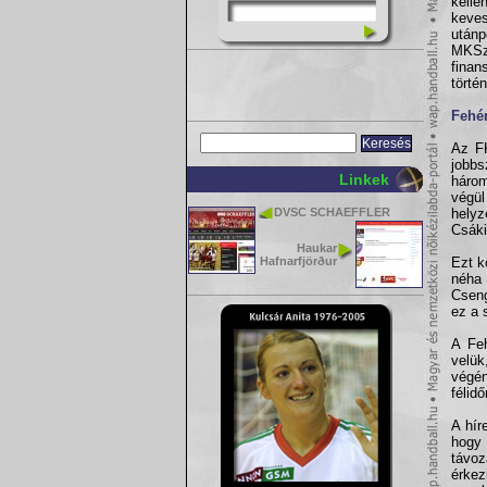
kelle
keve
utánp
MKSz
finan
törté
Fehé
Az FK
jobbs
Linkek
három
végül
DVSC SCHAEFFLER
helyz
Csáki
Haukar
Hafnarfjörður
Ezt k
néha 
Cseng
ez a 
A Feh
velük
végén
félid
A hír
hogy 
távoz
érkez