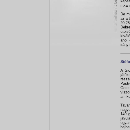
képes
ritka 
De mo
az a 
20-25
Debr
utols
kivál
ahol 
irányí
Sióf
A Sió
játék
részé
Pastr
Gercs
viszo
amiko
Taval
nagyo
149 g
javul
ugyan
bajba