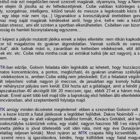
zélső már ezt megelőzően nevet szerzett magának, olyannyira, hogy a Nem
n elején őt jósolta az év felfedezettjének. Csibe valóban különleges s
y, szorgalmas, intelligens, kitűnő tanuló és messze a legokosabb kézis b
, egy ideje már nem írja...) Ugyanakkor a korosztályánál érettebben gon
maz meg saját magának kérdéseket arról, hogy jó-e, kell-e neki a kézi
alan stressz, ami elit szinten a sportban elkerülhetetlen. Csibében van bizo
osság és hamleti bizonytalanság egyszerre...
 képest a pályán mutatott játéka ennek a teljes ellentéte: nem ritkán kapkod
zor túl magabiztos és gyakran átgondolatlan. Vannak szélsők és vann
kkal", akik tudnak mást is, zavaróban és kettesben védekeznek, elöl átl
ek etc. etc. Csibe néha mintha csak az extrákat tudná (de azt nagyon), a s
nem.
TK
-ban edzője, Golovin feladata idén leginkább az lehetett, hogy hozzász
matos koncentrációra, a pontos, megbízható, és gyakran unalmas szélsőjá
l védekezésre is, amiben Csibe eddig nem jeleskedett. Ezt a feladatot végül
ült teljesíteni: voltak nagyon jó meccsei, de januárban egy komoly hull
r néhányszor pályára sem került. Elöl hozta azt a gólátlagot, amit a felnőtt 
apszakaszban 40 akciógólt lőtt 20 meccsen, igaz, ebből 27-et a három má
tnak. Ennél azért több kell majd tőle a bajnokság első felében álló ellenfele
encvárosban, ahol szeptembertől folytatja majd.
TK
amúgy minden dicséretet megérdemel: ebben a szezonban Golovin volt 
k a kezei között a fiatal játékosok a legtöbbet fejlődtek. Dakos Noémiből – 
emondtak – egy év alatt válogatott beállóst formált, Kovács Grétából, akit l
odosztályba száműztek volna, egy stabil, nagyon hasznos NB I-es irányít
netta játéka is jóval ötletesebb volt idén nála, mint egy éve Dunaújvár
rlatilag teljesen leírták). Most nyáron az
MTK
csapata félig kicserélődik,
 szerint nincs új igazolásokra, kérdés, hogy külföldiek vagy fiatal magy