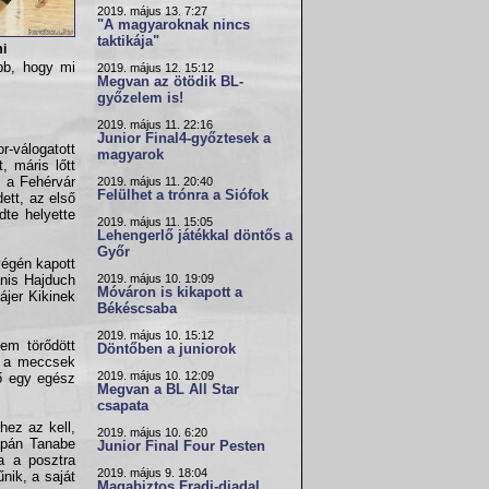
2019. május 13. 7:27
"A magyaroknak nincs
taktikája"
i
bb, hogy mi
2019. május 12. 15:12
Megvan az ötödik BL-
győzelem is!
2019. május 11. 22:16
Junior Final4-győztesek a
r-válogatott
magyarok
, máris lőtt
n a Fehérvár
2019. május 11. 20:40
Felülhet a trónra a Siófok
ett, az első
dte helyette
2019. május 11. 15:05
Lehengerlő játékkal döntős a
Győr
végén kapott
2019. május 10. 19:09
anis Hajduch
Móváron is kikapott a
ájer Kikinek
Békéscsaba
2019. május 10. 15:12
em törődött
Döntőben a juniorok
ze a meccsek
2019. május 10. 12:09
kő egy egész
Megvan a BL All Star
csapata
hez az kell,
2019. május 10. 6:20
japán Tanabe
Junior Final Four Pesten
a a posztra
2019. május 9. 18:04
nik, a saját
Magabiztos Fradi-diadal