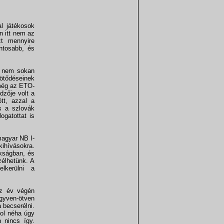
l játékosok
n itt nem az
zt mennyire
ontosabb, és
an nem sokan
ötődéseinek
 még az ETO-
dzője volt a
tt, azzal a
s a szlovák
ogatottat is
magyar NB I-
kihívásokra.
okságban, és
zélhetünk. A
lkerülni a
az év végén
gyven-ötven
 becserélni.
hol néha úgy
 nincs így.