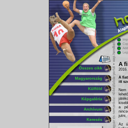
Imp
Cop
Add
Leg
A f
Összes cikk
2016.
A fia
Magyarország
itt s
Külföld
Nem 
lehet
játé
Képgaléria
kiseb
a pé
Archívum
nincs
jutni
Keresés
Az ú