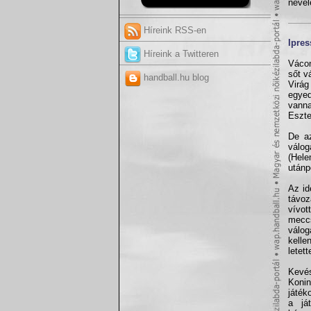
nevel
Híreink RSS-en
Ipres
Híreink a Twitteren
Vácon
sőt v
handball.hu blog
Virág
egyed
vanna
Eszte
De az
válog
(Hele
utánp
Az id
távoz
vívot
meccs
válog
kelle
letet
Kevés
Koni
játék
a já