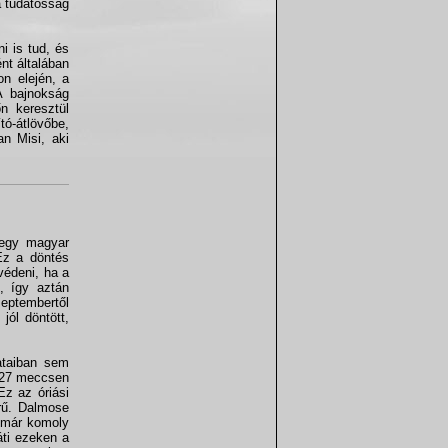
a tudatosság
i is tud, és
ént általában
on elején, a
A bajnokság
n keresztül
tó-átlövőbe,
an Misi, aki
l egy magyar
 Ez a döntés
védeni, ha a
, így aztán
zeptembertől
jól döntött,
ataiban sem
t 27 meccsen
Ez az óriási
erű. Dalmose
r már komoly
áti ezeken a