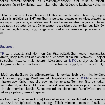
seken dinamikusabbnak és eredményesebbnek tűnt mint a felnőtt
zeresen játszó Nyikityina, ezért akár több lehetőséget is kaphatott volna, 
 Dalmosét nem különösebben érdekelték a Siófok fiatal játékosai, még a
eken is (például az EHF-kupában a portugál csapat elleni visszavágón) a
alapcsapatot játszatta, a fiatalok közül csak ketten kerültek pályára az utolsó
olt rájuk szükség, és ezt ők is tudták; beszédes volt, amikor egyikük é
júban azt nyilatkozta, hogy ő igazából sokkal szívesebben játszana a Fr
kon.
Budapest
TK
az a csapat, ahol idén Termány Rita balátlövőben végre megmutatta,
yította, hogy hiba volt őt éveken át a kispadra száműzni Siófokon. A bajno
újvárosban kezdte, majd átkerült kölcsönbe az
MTK
-ba, ahol aztán elk
at egymás után: a Fradinak négyet, a Siófoknak négyet, az Érdnek hetet,
kívül összjátékban és gólpasszokban is sokkal jobb volt mint korábba
sul mindezt úgy, hogy 15-20 percnél több játékidőt azért az
MTK
-ban sem na
hirtelen úgy tűnik, hogy alig egy hat hónap alatt Termány Rita be tudta
ves hátrányt, amibe az NB I-ben már két éve rendszeresen játszó kortársai
sch-sal) szemben került. Szeptembertől mindenesetre Dunaújvárosban foly
hetőleg a pályán, nem a kispadon.
égi Dorottya (másnéven Csibe) tizenhét évesen a Fradiból érkezett erre a
-ba, azzal az ígérettel, hogy ott egy félidőt minden meccsen játszik maj