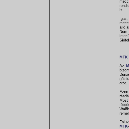
mecc
rends
is.
Igaz,
meccs
álló 
Nem v
inter
Siófo
MTK 
Az
M
bizon
Duna
gólok
ötöt.
Ezen 
ráadá
Most 
többé
Walfi
remél
Faluv
MTK