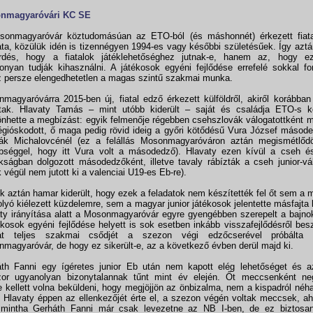
nmagyaróvári KC SE
sonmagyaróvár köztudomásúan az ETO-ból (és máshonnét) érkezett fiata
ta, közülük idén is tizennégyen 1994-es vagy későbbi születésűek. Így aztá
rdés, hogy a fiatalok játéklehetőséghez jutnak-e, hanem az, hogy e
onyan tudják kihasználni. A játékosok egyéni fejlődése errefelé sokkal f
 persze elengedhetetlen a magas szintű szakmai munka.
magyaróvárra 2015-ben új, fiatal edző érkezett külföldről, akiről korább
ttak. Hlavaty Tamás – mint utóbb kiderült – saját és családja ETO-s k
nhette a megbízást: egyik felmenője régebben csehszlovák válogatottként
égióskodott, ő maga pedig rövid ideig a győri kötődésű Vura József másode
ák Michalovcénél (ez a felállás Mosonmagyaróváron aztán megismétlődö
bséggel, hogy itt Vura volt a másodedző). Hlavaty ezen kívül a cseh é
kságban dolgozott másodedzőként, illetve tavaly rábízták a cseh junior-vál
k végül nem jutott ki a valenciai U19-es Eb-re).
k aztán hamar kiderült, hogy ezek a feladatok nem készítették fel őt sem a 
olyó kiélezett küzdelemre, sem a magyar junior játékosok jelentette másfajta 
ty irányítása alatt a Mosonmagyaróvár egyre gyengébben szerepelt a bajn
ékosok egyéni fejlődése helyett is sok esetben inkább visszafejlődésről bes
at teljes szakmai csődjét a szezon végi edzőcserével próbálta e
magyaróvár, de hogy ez sikerült-e, az a következő évben derül majd ki.
th Fanni egy ígéretes junior Eb után nem kapott elég lehetőséget és 
zor ugyanolyan bizonytalannak tűnt mint év elején. Őt meccsenként ne
e kellett volna beküldeni, hogy megjöjjön az önbizalma, nem a kispadról néha
 Hlavaty éppen az ellenkezőjét érte el, a szezon végén voltak meccsek, a
 mintha Gerháth Fanni már csak levezetne az NB I-ben, de ez biztosan