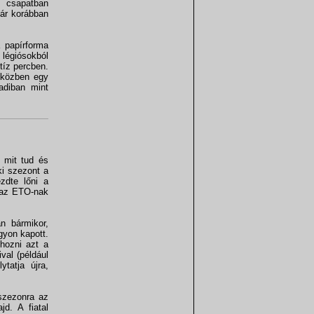
 csapatban
már korábban
 papírforma
 légiósokból
 tíz percben.
v közben egy
adiban mint
 mit tud és
ki szezont a
ezdte lőni a
 az ETO-nak
n bármikor,
gyon kapott.
 hozni azt a
val (például
tatja újra,
 szezonra az
d. A fiatal