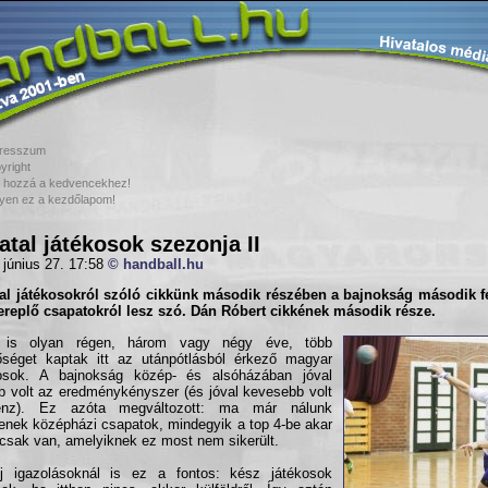
resszum
yright
 hozzá a kedvencekhez!
yen ez a kezdőlapom!
iatal játékosok szezonja II
 június 27. 17:58
© handball.hu
tal játékosokról szóló cikkünk második részében a bajnokság második fe
zereplő csapatokról lesz szó. Dán Róbert cikkének második része.
is olyan régen, három vagy négy éve, több
őséget kaptak itt az utánpótlásból érkező magyar
kosok. A bajnokság közép- és alsóházában jóval
b volt az eredménykényszer (és jóval kevesebb volt
nz). Ez azóta megváltozott: ma már nálunk
enek középházi csapatok, mindegyik a top 4-be akar
, csak van, amelyiknek ez most nem sikerült.
j igazolásoknál is ez a fontos: kész játékosok