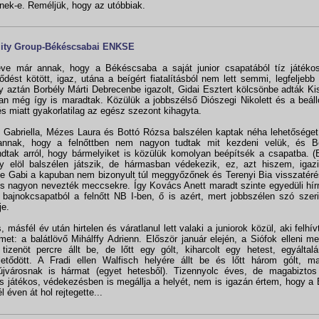
nek-e. Reméljük, hogy az utóbbiak.
lity Group-Békéscsabai ENKSE
ve már annak, hogy a Békéscsaba a saját junior csapatából tíz játékoss
ődést kötött, igaz, utána a beígért fiatalításból nem lett semmi, legfeljebb
y aztán Borbély Márti Debrecenbe igazolt, Gidai Esztert kölcsönbe adták Ki
an még így is maradtak. Közülük a jobbszélső Diószegi Nikolett és a beál
és miatt gyakorlatilag az egész szezont kihagyta.
 Gabriella, Mézes Laura és Bottó Rózsa balszélen kaptak néha lehetőséget
 annak, hogy a felnőttben nem nagyon tudtak mit kezdeni velük, és 
dtak arról, hogy bármelyiket is közülük komolyan beépítsék a csapatba. 
 elöl balszélen játszik, de hármasban védekezik, ez, azt hiszem, igazi
e Gabi a kapuban nem bizonyult túl meggyőzőnek és Terenyi Bia visszatér
s nagyon nevezték meccsekre. Így Kovács Anett maradt szinte egyedüli hí
r bajnokcsapatból a felnőtt NB I-ben, ő is azért, mert jobbszélen szó szer
je.
, másfél év után hirtelen és váratlanul lett valaki a juniorok közül, aki felh
lmet: a balátlövő Mihálffy Adrienn. Először január elején, a Siófok elleni m
tizenöt percre állt be, de lőtt egy gólt, kiharcolt egy hetest, egyálta
letődött. A Fradi ellen Walfisch helyére állt be és lőtt három gólt, m
újvárosnak is hármat (egyet hetesből). Tizennyolc éves, de magabizto
s játékos, védekezésben is megállja a helyét, nem is igazán értem, hogy 
l éven át hol rejtegette...