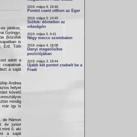
2019. május 8. 18:40
Pontot csent otthon az Eger
2019. május 5. 14:45
Siófok: döntetlen az
odavágón
-es játékos,
vai Gyöngyi,
2019. május 5. 6:41
úba (közülük
Négy meccs szombaton
 csapatban is
2019. május 4. 18:08
, Ertl, Tóth
Danyi megerősítve
pozíciójában
ost adott a
2019. május 3. 18:44
t csapatnak
Újabb két pontot zsebelt be a
dezt a saját
Fradi
Fülöp Andrea
iztos helyet
ymást követő
korosztályos
szton mindig
i már így is
t, de Hámori
z év junior
t mint ő, aki
ni a saját