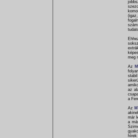
jobbs
szezo
komol
(igaz
fogal
számt
tudat
Ehhez
soks
extrá
képes
meg 
Az
M
folya
stabi
siker
amiko
az al
csapa
a Fer
Az
M
akine
már l
a más
Szimo
gyako
hírek