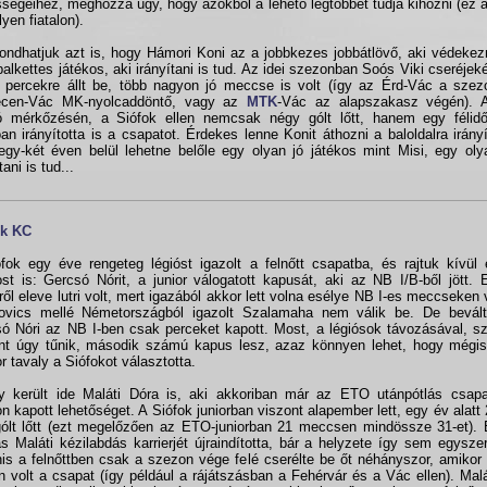
ségeihez, méghozzá úgy, hogy azokból a lehető legtöbbet tudja kihozni (ez 
ilyen fiatalon).
ndhatjuk azt is, hogy Hámori Koni az a jobbkezes jobbátlövő, aki védekezn
balkettes játékos, aki irányítani is tud. Az idei szezonban Soós Viki cseréjek
 percekre állt be, több nagyon jó meccse is volt (így az Érd-Vác a szez
ecen-Vác MK-nyolcaddöntő, vagy az
MTK
-Vác az alapszakasz végén). 
ó mérkőzésén, a Siófok ellen nemcsak négy gólt lőtt, hanem egy félidő
óan irányította is a csapatot. Érdekes lenne Konit áthozni a baloldalra irányí
egy-két éven belül lehetne belőle egy olyan jó játékos mint Misi, egy oly
tani is tud...
ok KC
fok egy éve rengeteg légióst igazolt a felnőtt csapatba, és rajtuk kívü
ost is: Gercsó Nórit, a junior válogatott kapusát, aki az NB I/B-ből jött.
ről eleve lutri volt, mert igazából akkor lett volna esélye NB I-es meccseken 
ovics mellé Németországból igazolt Szalamaha nem válik be. De bevált
ó Nóri az NB I-ben csak perceket kapott. Most, a légiósok távozásával, s
nt úgy tűnik, második számú kapus lesz, azaz könnyen lehet, hogy mégis 
r tavaly a Siófokot választotta.
y került ide Maláti Dóra is, aki akkoriban már az ETO utánpótlás csap
n kapott lehetőséget. A Siófok juniorban viszont alapember lett, egy év alat
ólt lőtt (ezt megelőzően az ETO-juniorban 21 meccsen mindössze 31-et). 
ás Maláti kézilabdás karrierjét újraindította, bár a helyzete így sem egysz
is a felnőttben csak a szezon vége felé cserélte be őt néhányszor, amiko
n volt a csapat (így például a rájátszásban a Fehérvár és a Vác ellen). Mal