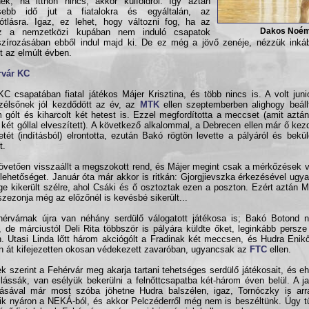
nek, ha itthon nincs, akkor külföldről. Így aztán
sebb idő jut a fiatalokra és egyáltalán, az
ótlásra. Igaz, ez lehet, hogy változni fog, ha az
Dakos Noém
 a nemzetközi kupában nem induló csapatok
szírozásában ebből indul majd ki. De ez még a jövő zenéje, nézzük inká
nt az elmúlt évben.
rvár KC
C csapatában fiatal játékos Májer Krisztina, és több nincs is. A volt junio
zélsőnek jól kezdődött az év, az
MTK
ellen szeptemberben alighogy beállt
 gólt és kiharcolt két hetest is. Ezzel megfordította a meccset (amit aztá
 két góllal elveszített). A következő alkalommal, a Debrecen ellen már ő kezd
etét (indításból) elrontotta, ezután Bakó rögtön levette a pályáról és bekül
t.
övetően visszaállt a megszokott rend, és Májer megint csak a mérkőzések 
lehetőséget. Január óta már akkor is ritkán: Gjorgjievszka érkezésével ugy
e kikerült szélre, ahol Csáki és ő osztoztak ezen a poszton. Ezért aztán M
szezonja még az előzőnél is kevésbé sikerült...
érvárnak újra van néhány serdülő válogatott játékosa is; Bakó Botond n
, de márciustól Deli Rita többször is pályára küldte őket, leginkább pers
. Utasi Linda lőtt három akciógólt a Fradinak két meccsen, és Hudra Eni
őn át kifejezetten okosan védekezett zavaróban, ugyancsak az
FTC
ellen.
ek szerint a Fehérvár meg akarja tartani tehetséges serdülő játékosait, és eh
lássák, van esélyük bekerülni a felnőttcsapatba két-három éven belül. A 
ásával már most szóba jöhetne Hudra balszélen, igaz, Tornóczky is arr
ik nyáron a NEKÁ-ból, és akkor Pelczéderről még nem is beszéltünk. Úgy tű