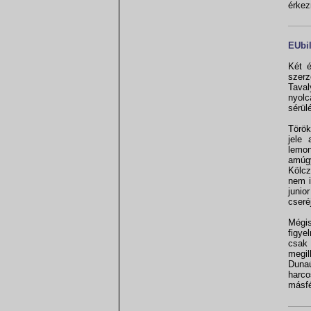
érkez
EUbi
Két é
szerz
Taval
nyolc
sérül
Török
jele
lemon
amúgy
Kölcz
nem i
junio
cseré
Mégis
figye
csak 
megil
Duna
harco
másfé