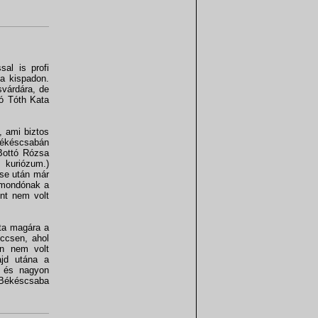
al is profi
 a kispadon.
svárdára, de
ló Tóth Kata
, ami biztos
Békéscsabán
(Bottó Rózsa
 kuriózum.)
ése után már
rmondónak a
int nem volt
ívta magára a
eccsen, ahol
lán nem volt
ajd utána a
s és nagyon
a Békéscsaba