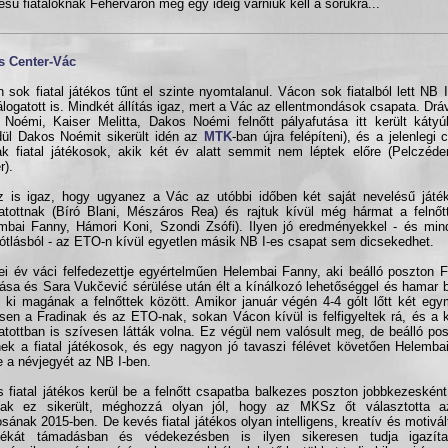
ésű fiataloknak Fehérváron még egy ideig várniuk kell a sorukra...
s Center-Vác
 sok fiatal játékos tűnt el szinte nyomtalanul. Vácon sok fiatalból lett NB I
álogatott is. Mindkét állítás igaz, mert a Vác az ellentmondások csapata. Drá
 Noémi, Kaiser Melitta, Dakos Noémi felnőtt pályafutása itt került káty
ül Dakos Noémit sikerült idén az
MTK
-ban újra felépíteni), és a jelenlegi
k fiatal játékosok, akik két év alatt semmit nem léptek előre (Pelczéder
r).
 is igaz, hogy ugyanez a Vác az utóbbi időben két saját nevelésű játék
atottnak (Bíró Blani, Mészáros Rea) és rajtuk kívül még hármat a felnőt
mbai Fanny, Hámori Koni, Szondi Zsófi). Ilyen jó eredményekkel - és min
ótlásból - az ETO-n kívül egyetlen másik NB I-es csapat sem dicsekedhet.
ei év váci felfedezettje egyértelműen Helembai Fanny, aki beálló poszton 
ása és Sara Vukčević sérülése után élt a kínálkozó lehetőséggel és hamar b
t ki magának a felnőttek között. Amikor január végén 4-4 gólt lőtt két eg
en a Fradinak és az ETO-nak, sokan Vácon kívül is felfigyeltek rá, és a 
atottban is szívesen látták volna. Ez végül nem valósult meg, de beálló po
nek a fiatal játékosok, és egy nagyon jó tavaszi félévet követően Helemba
te a névjegyét az NB I-ben.
 fiatal játékos kerül be a felnőtt csapatba balkezes poszton jobbkezeskén
nak ez sikerült, méghozzá olyan jól, hogy az MKSz őt választotta a
osának 2015-ben. De kevés fiatal játékos olyan intelligens, kreatív és motivál
tékát támadásban és védekezésben is ilyen sikeresen tudja igazíta