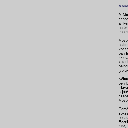
Moso
A Mo
csapa
a ké
haték
ehhez
Moson
hallo
köszö
ban l
szlov
külön
bajno
(velü
Nálun
ben f
Hlava
a ját
csap
Moson
Gerhá
soks
percr
Ezzel
tűnt,