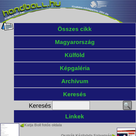
Összes cikk
Magyarország
Külföld
Képgaléria
Archívum
Keresés
Keresés
Linkek
Katja Boll fotós oldala
Osztrák Kézilabda Szövetség