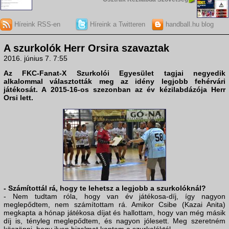
Híreink RSS-en
Híreink a Twitteren
handball.hu blog
A szurkolók Herr Orsira szavaztak
2016. június 7. 7:55
Az FKC-Fanat-X Szurkolói Egyesület tagjai negyedik
alkalommal választották meg az idény legjobb fehérvári
játékosát. A 2015-16-os szezonban az év kézilabdázója Herr
Orsi lett.
- Számítottál rá, hogy te lehetsz a legjobb a szurkolóknál?
- Nem tudtam róla, hogy van év játékosa-díj, így nagyon
meglepődtem, nem számítottam rá. Amikor Csibe (Kazai Anita)
megkapta a hónap játékosa díjat és hallottam, hogy van még másik
díj is, tényleg meglepődtem, és nagyon jólesett. Meg szeretném