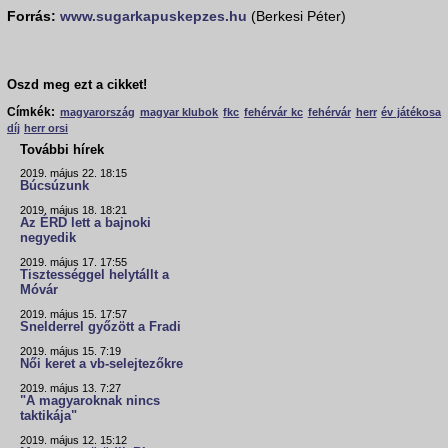
Forrás:
www.sugarkapuskepzes.hu
(Berkesi Péter)
Oszd meg ezt a cikket!
Címkék:
magyarország
magyar klubok
fkc
fehérvár kc
fehérvár
herr
év játékosa
díj
herr orsi
További hírek
2019. május 22. 18:15
Búcsúzunk
2019. május 18. 18:21
Az ÉRD lett a bajnoki
negyedik
2019. május 17. 17:55
Tisztességgel helytállt a
Móvár
2019. május 15. 17:57
Snelderrel győzött a Fradi
2019. május 15. 7:19
Női keret a vb-selejtezőkre
2019. május 13. 7:27
"A magyaroknak nincs
taktikája"
2019. május 12. 15:12