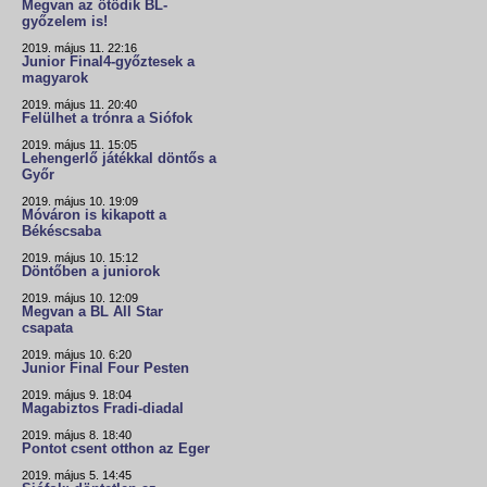
Megvan az ötödik BL-
győzelem is!
2019. május 11. 22:16
Junior Final4-győztesek a
magyarok
2019. május 11. 20:40
Felülhet a trónra a Siófok
2019. május 11. 15:05
Lehengerlő játékkal döntős a
Győr
2019. május 10. 19:09
Móváron is kikapott a
Békéscsaba
2019. május 10. 15:12
Döntőben a juniorok
2019. május 10. 12:09
Megvan a BL All Star
csapata
2019. május 10. 6:20
Junior Final Four Pesten
2019. május 9. 18:04
Magabiztos Fradi-diadal
2019. május 8. 18:40
Pontot csent otthon az Eger
2019. május 5. 14:45