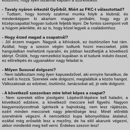
köszönni, hogy ilyen bizalmat kaptam a szurkolóktól.
- Tavaly nyáron érkeztél Győrből. Miért az FKC-t választottad?
- Tudtam, hogy komoly szakmai munka folyik a klubnál, és
mindenképpen ki akartam magam próbálni, hogy egy jó
középcsapattal hogyan tudunk feljebb lépni. De fontos szempont volt
a húgom jelenléte, és az is, hogy közel legyek a családomhoz.
- Hogy érzed magad a csapatnál?
- Jól érzem magam. Nagyok a kihívások, ez ösztönzően hat rám.
Azáltal, hogy a szezon végén tudtunk hozni meccseket, jobb
hangulatban mehetünk nyaralni, és jobban kezdhetjük a következő
idényt. Örülök, hogy nemzetközi kupában is el tudunk indulni ősszel,
ez előrelépés és ugyanakkor nagy feladat is.
- Milyen Susuval dolgozni?
- Nem találkoztam még ilyen kapusedzővel, aki ennyire fanatikus, de
ez kell is hozzá. Szeretek vele dolgozni, megtaláltuk a közös hangot.
Változatosak az edzései, ösztönöz, tanácsokat ad, jó vele dolgozni.
- A következő szezonban mire lehet képes a csapat?
- Nem szeretek előre jósolgatni. Lépésről-lépésre kell haladni, a
következő edzésre, a következő meccsre kell figyelni. Nagyon
kiegyensúlyozottnak ígérkezik a bajnokság, nem lesz rájátszás,
ezért minden meccsnek nagy jelentősége lesz. Minél előrébb
szeretnénk végezni. A nemzetközi kupa lebonyolítása átalakul,
ezáltal még erősebb lesz a mezőny, de ha elöl akarunk végezni,
akkor mindenkit meg kell verni. Érdekes szezon lesz!