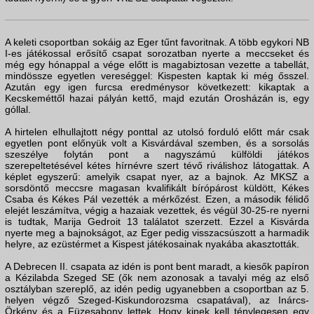
A keleti csoportban sokáig az Eger tűnt favoritnak. A több egykori NB
I-es játékossal erősítő csapat sorozatban nyerte a meccseket és
még egy hónappal a vége előtt is magabiztosan vezette a tabellát,
mindössze egyetlen vereséggel: Kispesten kaptak ki még ősszel.
Azután egy igen furcsa eredménysor következett: kikaptak a
Kecskeméttől hazai pályán kettő, majd ezután Orosházán is, egy
góllal.
A hirtelen elhullajtott négy ponttal az utolsó forduló előtt már csak
egyetlen pont előnyük volt a Kisvárdával szemben, és a sorsolás
szeszélye folytán pont a nagyszámú külföldi játékos
szerepeltetésével kétes hírnévre szert tévő riválishoz látogattak. A
képlet egyszerű: amelyik csapat nyer, az a bajnok. Az MKSZ a
sorsdöntő meccsre magasan kvalifikált bírópárost küldött, Kékes
Csaba és Kékes Pál vezették a mérkőzést. Ezen, a második félidő
elejét leszámítva, végig a hazaiak vezettek, és végül 30-25-re nyerni
is tudtak, Marija Gedroit 13 találatot szerzett. Ezzel a Kisvárda
nyerte meg a bajnokságot, az Eger pedig visszacsúszott a harmadik
helyre, az ezüstérmet a Kispest játékosainak nyakába akasztották.
A Debrecen II. csapata az idén is pont bent maradt, a kiesők papíron
a Kézilabda Szeged SE (ők nem azonosak a tavalyi még az első
osztályban szereplő, az idén pedig ugyanebben a csoportban az 5.
helyen végző Szeged-Kiskundorozsma csapatával), az Inárcs-
Örkény és a Füzesabony lettek. Hogy kinek kell ténylegesen egy