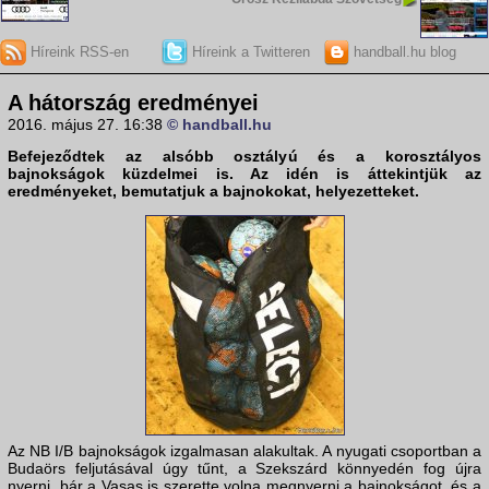
Híreink RSS-en
Híreink a Twitteren
handball.hu blog
A hátország eredményei
2016. május 27. 16:38
© handball.hu
Befejeződtek az alsóbb osztályú és a korosztályos
bajnokságok küzdelmei is. Az idén is áttekintjük az
eredményeket, bemutatjuk a bajnokokat, helyezetteket.
Az NB I/B bajnokságok izgalmasan alakultak. A nyugati csoportban a
Budaörs feljutásával úgy tűnt, a Szekszárd könnyedén fog újra
nyerni, bár a Vasas is szerette volna megnyerni a bajnokságot, és a