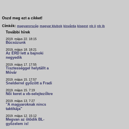
Oszd meg ezt a cikket!
Címkék:
magyarország
magyar klubok
kisvárda
kispest
nb ii
nb ib
További hírek
2019. május 22. 18:15
Búcsúzunk
2019. május 18. 18:21
Az ÉRD lett a bajnoki
negyedik
2019. május 17. 17:55
Tisztességgel helytállt a
Móvár
2019. május 15. 17:57
Snelderrel győzött a Fradi
2019. május 15. 7:19
Női keret a vb-selejtezőkre
2019. május 13. 7:27
"A magyaroknak nincs
taktikája"
2019. május 12. 15:12
Megvan az ötödik BL-
győzelem is!