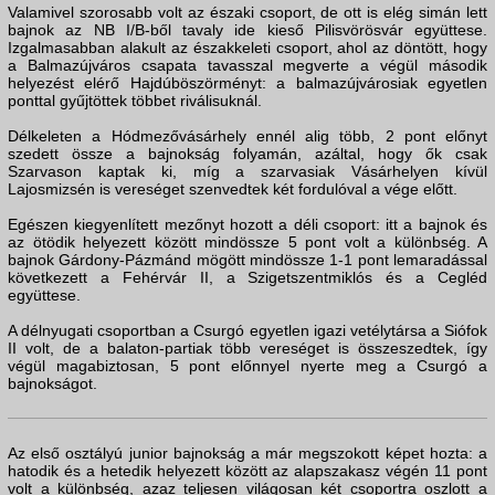
Valamivel szorosabb volt az északi csoport, de ott is elég simán lett
bajnok az NB I/B-ből tavaly ide kieső Pilisvörösvár együttese.
Izgalmasabban alakult az északkeleti csoport, ahol az döntött, hogy
a Balmazújváros csapata tavasszal megverte a végül második
helyezést elérő Hajdúböszörményt: a balmazújvárosiak egyetlen
ponttal gyűjtöttek többet riválisuknál.
Délkeleten a Hódmezővásárhely ennél alig több, 2 pont előnyt
szedett össze a bajnokság folyamán, azáltal, hogy ők csak
Szarvason kaptak ki, míg a szarvasiak Vásárhelyen kívül
Lajosmizsén is vereséget szenvedtek két fordulóval a vége előtt.
Egészen kiegyenlített mezőnyt hozott a déli csoport: itt a bajnok és
az ötödik helyezett között mindössze 5 pont volt a különbség. A
bajnok Gárdony-Pázmánd mögött mindössze 1-1 pont lemaradással
következett a Fehérvár II, a Szigetszentmiklós és a Cegléd
együttese.
A délnyugati csoportban a Csurgó egyetlen igazi vetélytársa a Siófok
II volt, de a balaton-partiak több vereséget is összeszedtek, így
végül magabiztosan, 5 pont előnnyel nyerte meg a Csurgó a
bajnokságot.
Az első osztályú junior bajnokság a már megszokott képet hozta: a
hatodik és a hetedik helyezett között az alapszakasz végén 11 pont
volt a különbség, azaz teljesen világosan két csoportra oszlott a