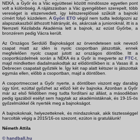
NEKA, a Győr és a Vác együttesei között mindössze egyetlen pont
volt a különbség. A rájátszásban a Vác gyengébben szerepelt, több
vereséget is elszenvedett, így kétszereplőssé szűkült a bajnoki
címért folyó küzdelem. A
Győri ETO
végül nem tudta ledolgozni az
alapszakaszból áthozott hátrányát, és, akárcsak a junioroknál, itt is a
Nemzeti Kézilabda Akadémia lett a bajnok, az ezüst Győrbe, a
bronzérem pedig Vácra került.
Az Országos Serdülő Bajnokságot az örvendetesen sok nevező
csapat miatt az idén is nyolc csoportban játszották, ennek
megfelelően nyolc csapat jutott az országos döntőbe. Itt a
csoportküzdelmek során a NEKA és a Győr is megverte az
FTC
-t,
majd mindketten diadalmaskodtak az elődöntőkben is: a Vasas ill. a
Debrecen csapatait győzték le. Így két nap alatt kétszer is játszottak
egymás ellen, előbb a csoportban, majd a döntőben.
A csoportmeccset a Győr nyerte, a döntőben viszont egy darabig
úgy tűnt, ezúttal győzhet az előző két év bajnoka. Azonban a Győr
már az első félidőben meg tudta fordítani az állást, a másodikban
pedig igazából esélyt sem hagytak az akadémistáknak, és 19-15-ös
győzelmükkel ők nyerték meg a bajnokságot.
A bajnokoknak, helyezetteknek, és mindazoknak, akik tisztességgel
harcolták végig a 2015/16-os szezont, ezúton is gratulálunk!
Németh Attila
© handball.hu