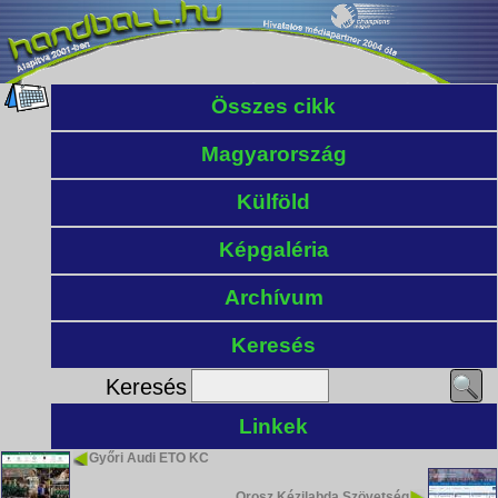
Összes cikk
Magyarország
Külföld
Képgaléria
Archívum
Keresés
Keresés
Linkek
Győri Audi ETO KC
Orosz Kézilabda Szövetség