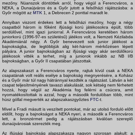
mezőny. Nüanszok döntöttek arról, hogy végül a Ferencváros, a
NEKA, a Dunaújváros és a Győr jutott a felsőházi rájátszásba: a
Győr mögött az
MTK
1, a Debrecen 2 ponttal maradt le.
Annyiban viszont érdekes lett a felsőházi mezőny, hogy a négy
csapatból három is főként ifjúsági korú játékosokra épült, több
serdülővel, mint igazi juniorral. A Ferencváros keretében három
juniorkorú (1996-97-es születésű) játékos volt, a Nemzeti Kézilabda
Akadémiánál négy. A Győr benevezett sok junior játékost a
bajnokságba, de legtöbbjük alig két-három mérkőzésen lépett
pályára. A junior bajnokságban az ifjúsági vagy akár serdülőkorú
játékosok vitték a terhet, míg a juniorok inkább az NB I/B
bajnokságban, a Győr II csapatában játszottak.
Az alapszakaszt a Ferencváros nyerte, rajtuk kívül csak a NEKA
csapatának volt reális esélye a bajnokság megnyerésére, a Kohász
és a Győr már túl nagy hátránnyal kezdték a rájátszást. Látván a két
csapat teljesítményének tavaszi alakulását, sok kétség nem férhetett
hozzá, hogy végül az Akadémia fog felérni a csúcsra, amit
nyomatékosítottak is azzal, hogy a második fordulóban több, mint
húsz góllal megverték az alapszakaszgyőztes
FTC
-t.
Mivel a Fradi másutt is veszített pontokat, már az utolsó forduló előtt
eldőlt, hogy a bajnokságot a NEKA nyeri, a második a Ferencváros
lett, a bronzérmet pedig a rájátszásban kiválóan szereplő
dunaújvárosiak szerezték meg.
Az ifjúsági bajnokság alapszakasza nagyon szorosan alakult: a