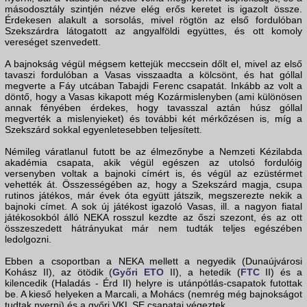
másodosztály szintjén nézve elég erős keretet is igazolt össze.
Érdekesen alakult a sorsolás, mivel rögtön az első fordulóban
Szekszárdra látogatott az angyalföldi együttes, és ott komoly
vereséget szenvedett.
A bajnokság végül mégsem kettejük meccsein dőlt el, mivel az első
tavaszi fordulóban a Vasas visszaadta a kölcsönt, és hat góllal
megverte a Fáy utcában Tabajdi Ferenc csapatát. Inkább az volt a
döntő, hogy a Vasas kikapott még Kozármislenyben (ami különösen
annak fényében érdekes, hogy tavasszal aztán húsz góllal
megverték a mislenyieket) és további két mérkőzésen is, míg a
Szekszárd sokkal egyenletesebben teljesített.
Némileg váratlanul futott be az élmezőnybe a Nemzeti Kézilabda
akadémia csapata, akik végül egészen az utolsó fordulóig
versenyben voltak a bajnoki címért is, és végül az ezüstérmet
vehették át. Összességében az, hogy a Szekszárd magja, csupa
rutinos játékos, már évek óta együtt játszik, megszerezte nekik a
bajnoki címet. A sok új játékost igazoló Vasas, ill. a nagyon fiatal
játékosokból álló NEKA rosszul kezdte az őszi szezont, és az ott
összeszedett hátrányukat már nem tudták teljes egészében
ledolgozni.
Ebben a csoportban a NEKA mellett a negyedik (Dunaújvárosi
Kohász II), az ötödik (
Győri ETO
II), a hetedik (
FTC
II) és a
kilencedik (Haladás - Érd II) helyre is utánpótlás-csapatok futottak
be. A kieső helyeken a Marcali, a Mohács (nemrég még bajnokságot
tudtak nyerni) és a győri VKL SE csapatai végeztek.