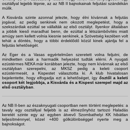
osztállyal lejjebb lépnie, az az NB II bajnokainak feljutási szándékán
múlik.
A Kisvárda szinte azonnal jelezte, hogy élni kívánnak a feljutás
jogával, az pedig senkinek nem okozott meglepetést, hogy a
szekszárdiak ezúttal se vállalták az első osztályt. Ilyenkor általában
a jobbik kieső maradhat benn, de ezúttal a létszámbővítés miatt
amúgy sem kellett volnia kiesnie senkinek, a Szövetség kezében volt
tehát a döntés, hogy a többi érdeklődő közül kinek ajánlja fel a
feljutás lehetőségét.
Az Eger és a Vasas egyértelműen szeretett volna feljutni, de
mindketten csak a harmadik helyezést tudták elérni. A nyugati
ezüstérmes NEKA már korábban jelezte, hogy nem kívánnak az első
osztályban szerepelni, az MKSZ pedig a keleti csoport
ezüstérmesét, a Kispestet választotta ki. A klub hivatalosan
bejelentette, hogy elfogadja ezt a lehetőséget, így
ősztől a keleti
csoport két legjobbja, a Kisvárda és a Kispest szerepel majd az
első osztályban
.
Az NB II-ben az északnyugati csoportban nem történt meglepetés: a
tavaly egy osztállyal feljebb is az élmezőnyhöz tartozó Haladás
keretét szinte egy az egyben átvevő Szombathelyi KK hibátlan
teljesítménnyel, közel +400 gólkülönbséggel nyerte meg a
bajnokságot.