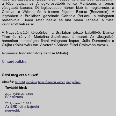
a többi csapathoz. A legkeresettebb Ionica Munteanu, a román
válogatott kapusa. Őt legkevesebb három klub is megkereste: a
Craiova, a Vâlcea, és a frissen feljutott Bistrița (Beszterce). A
legtöbben a Brailához igazolnak: Gabriela Perianu, a válogatott
balátlövőja, Timea Tatár beálló és Ana Maria Tanasie, a fiatal
válogatott balszélső.
A Nagybányától kölcsönben a Brailában játszó balátlövő, Bianca
Tiron és irányító, Madalina Zamfirescu is marad. Az Ukrajnából
honosított tehetséges fiatal válogatott kapus, Julia Dumanska a
Clujba (Kolozsvár) tart. A veterán Ardean Elisei Craiovába távozik.
Románia
i tudósítónktól (Gáncse Mihály)
© handball.hu
Oszd meg ezt a cikket!
Címkék:
külföld
románia
hcm râmnicu vâlcea
nagyvárad
További hírek
2019. május 22. 18:15
Búcsúzunk
2019. május 18. 18:21
Az ÉRD lett a bajnoki
negyedik