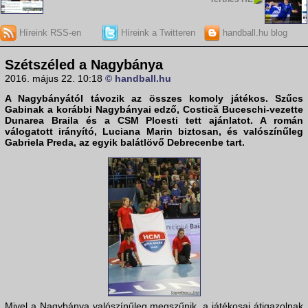
Híreink RSS-en
Híreink a Twitteren
handball.hu blog
Szétszéled a Nagybánya
2016. május 22. 10:18
© handball.hu
A Nagybányától távozik az összes komoly játékos. Szűcs
Gabinak a korábbi Nagybányai edző, Costică Buceschi-vezette
Dunarea Braila és a CSM Ploesti tett ajánlatot. A román
válogatott irányító, Luciana Marin biztosan, és valószínűleg
Gabriela Preda, az egyik balátlövő Debrecenbe tart.
Mivel a Nagybánya valószínűleg megszűnik, a játékosai átigazolnak