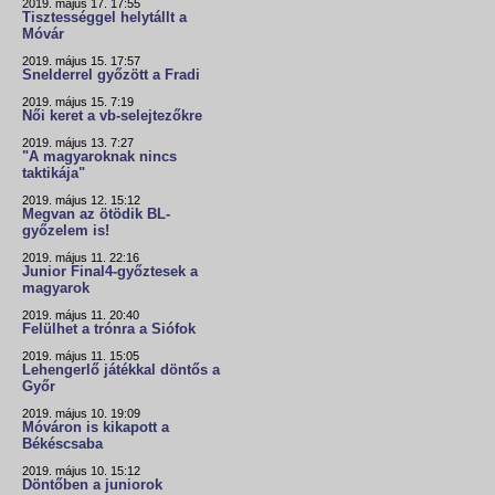
2019. május 17. 17:55
Tisztességgel helytállt a
Móvár
2019. május 15. 17:57
Snelderrel győzött a Fradi
2019. május 15. 7:19
Női keret a vb-selejtezőkre
2019. május 13. 7:27
"A magyaroknak nincs
taktikája"
2019. május 12. 15:12
Megvan az ötödik BL-
győzelem is!
2019. május 11. 22:16
Junior Final4-győztesek a
magyarok
2019. május 11. 20:40
Felülhet a trónra a Siófok
2019. május 11. 15:05
Lehengerlő játékkal döntős a
Győr
2019. május 10. 19:09
Móváron is kikapott a
Békéscsaba
2019. május 10. 15:12
Döntőben a juniorok