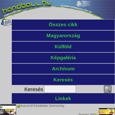
Összes cikk
Magyarország
Külföld
Képgaléria
Archívum
Keresés
Keresés
Linkek
Ausztrál Kézilabda Szövetség
Tertnes HE