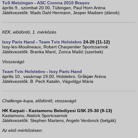
TuS Metzingen
-
ASC Corona 2010 Brașov
április 9., szombat 20.00, Tübingen, Paul Horn Aréna
Játékvezetők: Mads Dahl Hermann, Jesper Madsen (dánok)
KEK, elődöntő, 1. mérkőzés
Issy Paris Hand
-
Team Tvis Holstebro
24-20 (11-12)
Issy-les-Moulineaux, Robert Charpentier Sportcsarnok
Játékvezetők: Branka Marić, Zorica Mašić (szerbek)
Visszavágó
Team Tvis Holstebro
-
Issy Paris Hand
április 10., vasárnap 19.00, Holstebro, Gråkjær Aréna
Játékvezetők: B. Pech Katalin, Vágvölgyi Mária
Challenge-kupa, elődöntő, visszavágó
HK Karpati - Kastamonu Belediyesi GSK 25-30 (9-13)
Kastamonu, Atatürk Sportcsarnok
Játékvezetők: Stephen Martens, Angelo Verdonck (belgák)
Az első mérkőzésen: