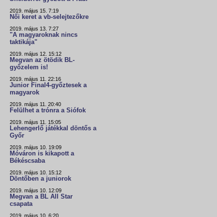
2019. május 15. 7:19
Női keret a vb-selejtezőkre
2019. május 13. 7:27
"A magyaroknak nincs
taktikája"
2019. május 12. 15:12
Megvan az ötödik BL-
győzelem is!
2019. május 11. 22:16
Junior Final4-győztesek a
magyarok
2019. május 11. 20:40
Felülhet a trónra a Siófok
2019. május 11. 15:05
Lehengerlő játékkal döntős a
Győr
2019. május 10. 19:09
Móváron is kikapott a
Békéscsaba
2019. május 10. 15:12
Döntőben a juniorok
2019. május 10. 12:09
Megvan a BL All Star
csapata
2019. május 10. 6:20