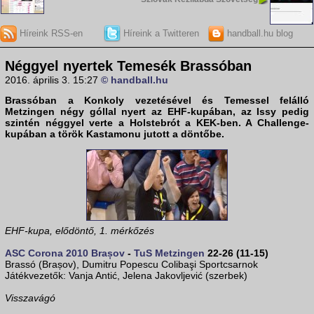
Híreink RSS-en
Híreink a Twitteren
handball.hu blog
Néggyel nyertek Temesék Brassóban
2016. április 3. 15:27
© handball.hu
Brassóban a Konkoly vezetésével és Temessel felálló
Metzingen négy góllal nyert az
EHF-kupában
, az Issy pedig
szintén néggyel verte a Holstebrót a
KEK-ben
. A
Challenge-
kupában
a török Kastamonu jutott a döntőbe.
EHF-kupa, elődöntő, 1. mérkőzés
ASC Corona 2010 Brașov
-
TuS Metzingen
22-26 (11-15)
Brassó (Brașov), Dumitru Popescu Colibaşi Sportcsarnok
Játékvezetők: Vanja Antić, Jelena Jakovljević (szerbek)
Visszavágó