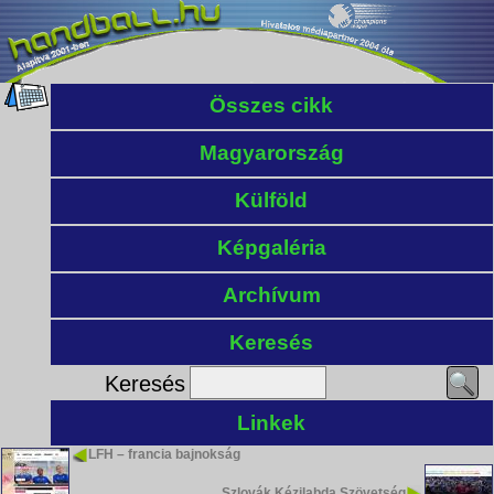
Összes cikk
Magyarország
Külföld
Képgaléria
Archívum
Keresés
Keresés
Linkek
LFH – francia bajnokság
Szlovák Kézilabda Szövetség