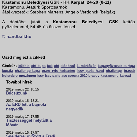
Kastamonu Belediyesi GSK - HK Karpati 24-20 (8-11)
Kastamonu, Atatürk Sportcsarnok
Játékvezetők: Stephen Martens, Angelo Verdonck (belgák)
A döntőbe jutott a
Kastamonu Belediyesi GSK
kettős
győzelemmel, 54-45-ös összesítéssel.
© handball.hu
Oszd meg ezt a cikket!
Címkék:
külföld
ehf-kupa
kek
ehf
elődöntő
1. mérkőzés
kupagyőztesek európa
kupája
challenge-kupa
team tvis holstebro
issy paris hand
challenge
brassó
holstebro
metzingen
issy
issy paris
asc corona 2010 braşov
kastamonu
karpati
További hírek
2019. május 22. 18:15
Búcsúzunk
2019. május 18. 18:21
Az ÉRD lett a bajnoki
negyedik
2019. május 17. 17:55
Tisztességgel helytállt a
Móvár
2019. május 15. 17:57
Snelderrel győzött a Fradi