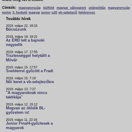
Címkék:
magyarország
külföld
magyar válogatott
utánpótlás
magyarország
junior
3. forduló
magyar
junior
u20
vb-selejtező
fehérorosz
További hírek
2019. május 22. 18:15
Búcsúzunk
2019. május 18. 18:21
Az ÉRD lett a bajnoki
negyedik
2019. május 17. 17:55
Tisztességgel helytállt a
Móvár
2019. május 15. 17:57
Snelderrel győzött a Fradi
2019. május 15. 7:19
Női keret a vb-selejtezőkre
2019. május 13. 7:27
"A magyaroknak nincs
taktikája"
2019. május 12. 15:12
Megvan az ötödik BL-
győzelem is!
2019. május 11. 22:16
Junior Final4-győztesek a
magyarok