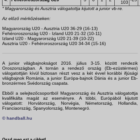
103
* Magyarország és Ausztria válogatottja kijutott a junior vb-re.
Az előző mérkőzéseken:
Magyarország U20 - Ausztria U20 36-29 (16-13)
Fehéroroszország U20 - Izland U20 21-32 (10-11)
Izland U20 - Magyarország U20 21-39 (10-22)
Ausztria U20 - Fehéroroszország U20 34-34 (15-16)
A junior világbajnokságot 2016. július 3-15. között rendezik
Oroszországban. A tornán a rendező ország (Eb-ezüstérmes)
válogatottján kívül biztosan részt vesz a két évvel korábbi ifjúsági
világbajnok Románia, a junior Európa-bajnok Dánia és a junior Eb-
bronzérmes Svédország csapata.
Ebből a selejtezőcsoportból Magyarország és Ausztria válogatottja
kvalifikálta magát az eseményre. A többi, Európából kijutott
válogatott: Horvátország, Norvégia, Németország, Hollandia,
Franciaország, Spanyolország, Montenegró.
© handball.hu
Oszd meg ezt a cikket!