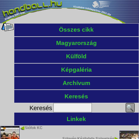
Összes cikk
Magyarország
Külföld
Képgaléria
Archívum
Keresés
Keresés
Linkek
Siófok KC
Szlovén Kézilabda Szövetség