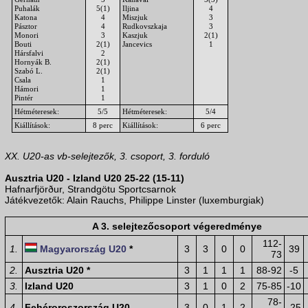
Puhalák
5(1)
Iljina
4
Katona
4
Miszjuk
3
Pásztor
4
Rudkovszkaja
3
Monori
3
Kaszjuk
2(1)
Bouti
2(1)
Jancevics
1
Hársfalvi
2
Hornyák B.
2(1)
Szabó L.
2(1)
Csala
1
Hámori
1
Pintér
1
Hétméteresek:
5/5
Hétméteresek:
5/4
Kiállítások:
8 perc
Kiállítások:
6 perc
XX. U20-as vb-selejtezők, 3. csoport, 3. forduló
Ausztria U20 - Izland U20 25-22 (15-11)
Hafnarfjörður, Strandgötu Sportcsarnok
Játékvezetők: Alain Rauchs, Philippe Linster (luxemburgiak)
A 3. selejtezőcsoport végeredménye
112-
1.
Magyarország U20
*
3
3
0
0
39
73
2.
Ausztria U20 *
3
1
1
1
88-92
-5
3.
Izland U20
3
1
0
2
75-85
-10
78-
4.
Fehéroroszország U20
3
0
1
2
-25