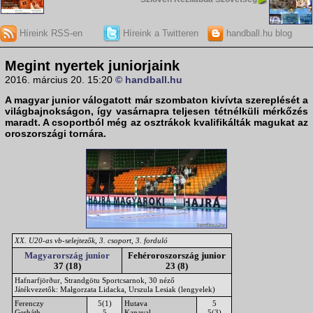
Híreink RSS-en
Híreink a Twitteren
handball.hu blog
Megint nyertek juniorjaink
2016. március 20. 15:20
© handball.hu
A
magyar junior válogatott
már szombaton kivívta szereplését a
világbajnokságon, így vasárnapra teljesen tétnélküli mérkőzés
maradt. A csoportból még az osztrákok kvalifikálták magukat az
oroszországi tornára.
XX. U20-as vb-selejtezők, 3. csoport, 3. forduló
Magyarország junior
Fehéroroszország junior
37 (18)
23 (8)
Hafnarfjörður, Strandgötu Sportcsarnok, 30 néző
Játékvezetők: Małgorzata Lidacka, Urszula Lesiak (lengyelek)
Ferenczy
5(1)
Hutava
5
Gerháth
5
Kanaval
5(3)