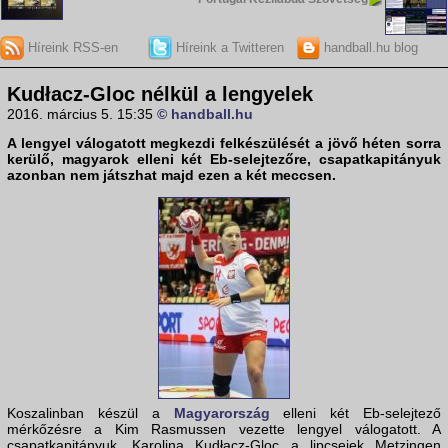
Híreink RSS-en
Híreink a Twitteren
handball.hu blog
Kudłacz-Gloc nélkül a lengyelek
2016. március 5. 15:35
© handball.hu
A
lengyel válogatott
megkezdi felkészülését a jövő héten sorra
kerülő, magyarok elleni két Eb-selejtezőre, csapatkapitányuk
azonban nem játszhat majd ezen a két meccsen.
Koszalinban készül a
Magyarország
elleni két Eb-selejtező
mérkőzésre a Kim Rasmussen vezette lengyel válogatott. A
csapatkapitányuk, Karolina Kudłacz-Gloc a lipcseiek Metzingen