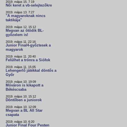
2019. május 15. 7:19
Női keret a vb-selejtezőkre
2019. május 13. 7:27
"A magyaroknak nincs
taktikája"
2019. május 12. 15:12
Megvan az ötödik BL-
győzelem is!
2019. május 11. 22:16
Junior Final4-győztesek a
magyarok
2019. május 11. 20:40
Felülhet a trónra a Siófok
2019. május 11. 15:05
Lehengerlő játékkal döntős a
Győr
2019. május 10. 19:09
Móváron is kikapott a
Békéscsaba
2019. május 10. 15:12
Döntőben a juniorok
2019. május 10. 12:09
Megvan a BL All Star
csapata
2019. május 10. 6:20
Junior Final Four Pesten