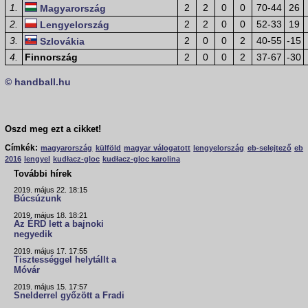
1.
2
2
0
0
70-44
26
Magyarország
2.
2
2
0
0
52-33
19
Lengyelország
3.
2
0
0
2
40-55
-15
Szlovákia
4.
Finnország
2
0
0
2
37-67
-30
© handball.hu
Oszd meg ezt a cikket!
Címkék:
magyarország
külföld
magyar válogatott
lengyelország
eb-selejtező
eb
2016
lengyel
kudłacz-gloc
kudłacz-gloc karolina
További hírek
2019. május 22. 18:15
Búcsúzunk
2019. május 18. 18:21
Az ÉRD lett a bajnoki
negyedik
2019. május 17. 17:55
Tisztességgel helytállt a
Móvár
2019. május 15. 17:57
Snelderrel győzött a Fradi