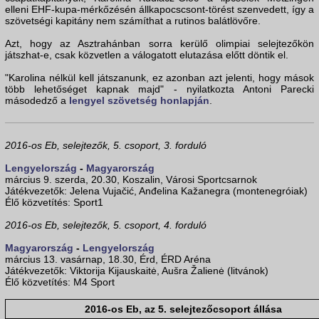
elleni EHF-kupa-mérkőzésén állkapocscsont-törést szenvedett, így a
szövetségi kapitány nem számíthat a rutinos balátlövőre.
Azt, hogy az Asztrahánban sorra kerülő olimpiai selejtezőkön
játszhat-e, csak közvetlen a válogatott elutazása előtt döntik el.
"Karolina nélkül kell játszanunk, ez azonban azt jelenti, hogy mások
több lehetőséget kapnak majd" - nyilatkozta Antoni Parecki
másodedző a
lengyel szövetség honlapján
.
2016-os Eb, selejtezők, 5. csoport, 3. forduló
Lengyelország
-
Magyarország
március 9. szerda, 20.30, Koszalin, Városi Sportcsarnok
Játékvezetők: Jelena Vujačić, Anđelina Kažanegra (montenegróiak)
Élő közvetítés: Sport1
2016-os Eb, selejtezők, 5. csoport, 4. forduló
Magyarország
-
Lengyelország
március 13. vasárnap, 18.30, Érd, ÉRD Aréna
Játékvezetők: Viktorija Kijauskaitė, Aušra Žalienė (litvánok)
Élő közvetítés: M4 Sport
2016-os Eb, az 5. selejtezőcsoport állása