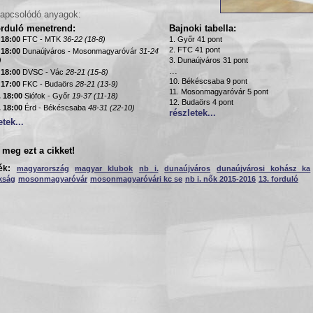
apcsolódó anyagok:
orduló menetrend:
Bajnoki tabella:
. 18:00
FTC - MTK
36-22 (18-8)
1. Győr 41 pont
2. FTC 41 pont
. 18:00
Dunaújváros - Mosonmagyaróvár
31-24
)
3. Dunaújváros 31 pont
...
. 18:00
DVSC - Vác
28-21 (15-8)
10. Békéscsaba 9 pont
. 17:00
FKC - Budaörs
28-21 (13-9)
11. Mosonmagyaróvár 5 pont
. 18:00
Siófok - Győr
19-37 (11-18)
12. Budaörs 4 pont
. 18:00
Érd - Békéscsaba
48-31 (22-10)
részletek...
etek...
meg ezt a cikket!
ék:
magyarország
magyar klubok
nb i.
dunaújváros
dunaújvárosi kohász ka
kság
mosonmagyaróvár
mosonmagyaróvári kc se
nb i. nők 2015-2016
13. forduló