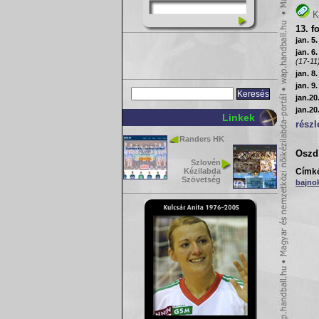
K
13. f
jan. 5
jan. 6
(17-11
jan. 8
jan. 9
jan.20
jan.20
Linkek
részl
Randers HK
Oszd 
Szlovén
Címk
Kézilabda
Szövetség
bajno