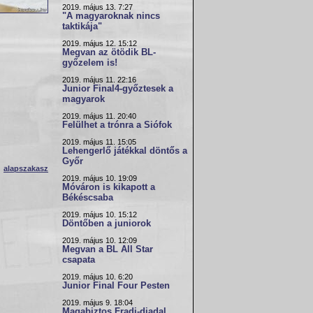
2019. május 13. 7:27
"A magyaroknak nincs
taktikája"
2019. május 12. 15:12
Megvan az ötödik BL-
győzelem is!
2019. május 11. 22:16
Junior Final4-győztesek a
magyarok
2019. május 11. 20:40
Felülhet a trónra a Siófok
2019. május 11. 15:05
Lehengerlő játékkal döntős a
Győr
alapszakasz
2019. május 10. 19:09
Móváron is kikapott a
Békéscsaba
2019. május 10. 15:12
Döntőben a juniorok
2019. május 10. 12:09
Megvan a BL All Star
csapata
2019. május 10. 6:20
Junior Final Four Pesten
2019. május 9. 18:04
Magabiztos Fradi-diadal