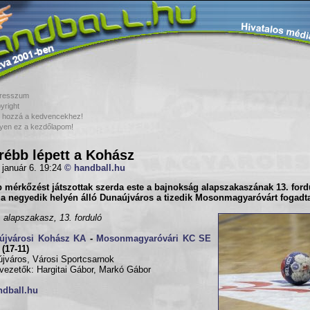
resszum
yright
 hozzá a kedvencekhez!
yen ez a kezdőlapom!
rébb lépett a Kohász
 január 6. 19:24
© handball.hu
 mérkőzést játszottak szerda este a
bajnokság alapszakaszának 13. ford
la negyedik helyén álló Dunaújváros a tizedik Mosonmagyaróvárt fogadt
, alapszakasz, 13. forduló
újvárosi Kohász KA
-
Mosonmagyaróvári KC SE
 (17-11)
jváros, Városi Sportcsarnok
vezetők: Hargitai Gábor, Markó Gábor
ndball.hu