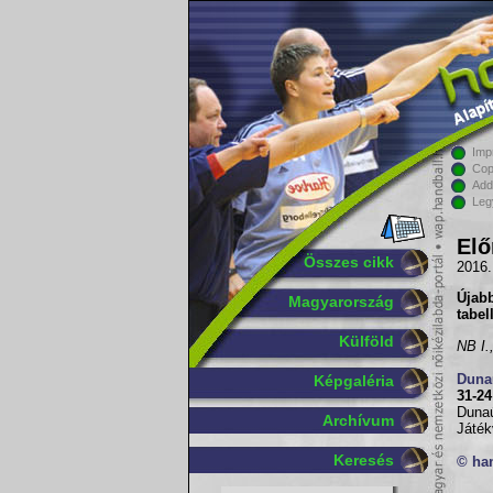
Imp
Cop
Add
Leg
Elő
Összes cikk
2016.
Újabb
Magyarország
tabel
Külföld
NB I.
Duna
Képgaléria
31-24
Dunaú
Archívum
Játék
Keresés
© ha