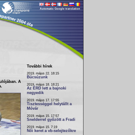
Automatic Google translation
További hírek
2019. május 22. 18:15
Búcsúzunk
ulójában
. A
2019. május 18. 18:21
a.
Az ÉRD lett a bajnoki
negyedik
2019. május 17. 17:55
Tisztességgel helytállt a
Móvár
2019. május 15. 17:57
Snelderrel győzött a Fradi
2019. május 15. 7:19
Női keret a vb-selejtezőkre