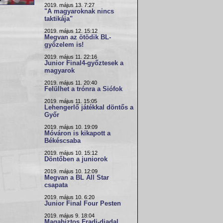
2019. május 13. 7:27
"A magyaroknak nincs
taktikája"
2019. május 12. 15:12
Megvan az ötödik BL-
győzelem is!
2019. május 11. 22:16
Junior Final4-győztesek a
magyarok
2019. május 11. 20:40
Felülhet a trónra a Siófok
2019. május 11. 15:05
Lehengerlő játékkal döntős a
Győr
2019. május 10. 19:09
Móváron is kikapott a
Békéscsaba
2019. május 10. 15:12
Döntőben a juniorok
2019. május 10. 12:09
Megvan a BL All Star
csapata
2019. május 10. 6:20
Junior Final Four Pesten
2019. május 9. 18:04
Magabiztos Fradi-diadal