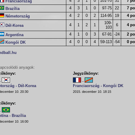
4
3
1
0
101-70
31
7 po
Franciaország
4
3
1
0
97-75
22
7 po
Brazília
4
2
0
2
114-95
19
4 po
Németország
109-
4
1
2
1
6
4 po
Dél-Korea
103
4
1
0
3
67-91
-24
2 po
Argentína
4
0
0
4
59-113
-54
0 po
Kongói DK
ndball.hu
apcsolódó anyagok:
zőkönyv:
Jegyzőkönyv:
-
-
tország - Dél-Korea
Franciaország - Kongói DK
december 10. 20:30
2015. december 10. 18:15
zőkönyv:
-
tína - Brazília
december 10. 16:00