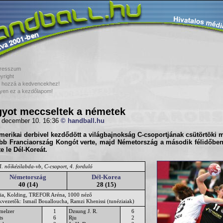
resszum
yright
 hozzá a kedvencekhez!
yen ez a kezdőlapom!
yot meccseltek a németek
 december 10. 16:36
© handball.hu
merikai derbivel kezdődött a világbajnokság C-csoportjának csütörtöki 
bb Franciaország Kongót verte, majd Németország a második félidőben 
e le Dél-Koreát.
. nőikézilabda-vb, C-csoport, 4. forduló
Németország
Dél-Korea
40 (14)
28 (15)
ia, Kolding, TREFOR Aréna, 1000 néző
kvezetők: Ismail Boualloucha, Ramzi Khenissi (tunéziaiak)
melzer
1
Dzsung J. R.
6
ts
6
Rju
2