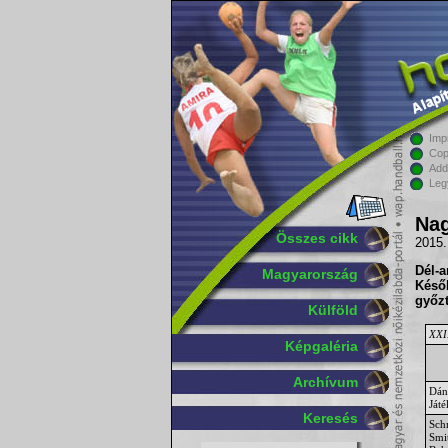
Imp
Cop
Add
Leg
Nag
Összes cikk
2015.
Dél-a
Magyarország
Késő
győzt
Külföld
XXII
Képgaléria
Archívum
Dán
Játé
Keresés
Sch
Smi