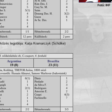
nke
2
Ju H. Dzs.
2
dzinavicius
3
Kim Dzs. J.
3
Fotó: IHF
inger
5
Csoj Sz. M.
4
ler S.
5(1)
Szim
1
her
4
Dzsung Dzs. H.
3(2)
zucco
3
Guon
6
er F.
6
Ju Sz. Dzs.
1
e
1
ulze
4
méteresek:
1/1
Hétméteresek:
2/2
lítások:
12 perc
Kiállítások:
2 perc
kőzés legjobbja: Katja Kramarczyk (Schülke)
. nőikézilabda-vb, C-csoport, 4. forduló
Argentína
Brazília
19 (8)
23 (11)
ia, Kolding, TREFOR Aréna, 1800 néző
ékvezetők: Hussain Almawt, Sameer Marhoon (bahreiniek)
zo
6(1)
Diniz
1
vadó
1
Piedade
2
pigli
1
da Silva F.
3
doza
2(1)
Rodrigues
4
elli
1
Amorim E.
2
na
2
Coppi
4(3)
s
1
Fachinello
7
i
1
sten
4
méteresek:
2/2
Hétméteresek:
3/3