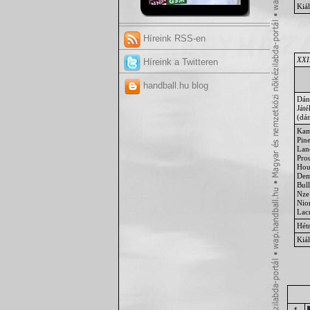
Kiál
Híreink RSS-en
XXII
Híreink a Twitteren
handball.hu blog
Dán
Ját
(dá
Kam
Pin
Lan
Pro
Hou
Dem
Bul
Nze
Nio
Lac
Hét
Kiál