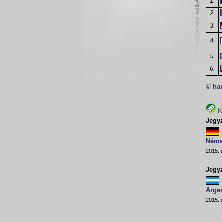
1.
2.
3.
4.
5.
6.
© ha
K
Jegy
Néme
2015. 
Jegy
Argen
2015. 