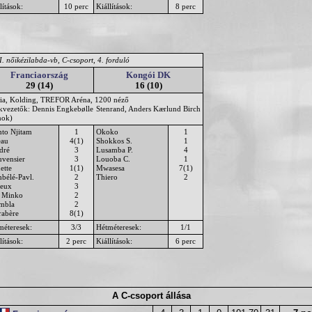
lítások:
10 perc
Kiállítások:
8 perc
. nőikézilabda-vb, C-csoport, 4. forduló
Franciaország
Kongói DK
29 (14)
16 (10)
ia, Kolding, TREFOR Aréna, 1200 néző
ékvezetők: Dennis Engkebølle Stenrand, Anders Kærlund Birch
nok)
to Njitam
1
Okoko
1
eau
4(1)
Shokkos S.
1
dré
3
Lusamba P.
4
uvensier
3
Louoba C.
1
ette
1(1)
Mwasesa
7(1)
bélé-Pavl.
2
Thiero
2
leux
3
 Minko
2
mbla
2
rabère
8(1)
méteresek:
3/3
Hétméteresek:
1/1
lítások:
2 perc
Kiállítások:
6 perc
A C-csoport állása