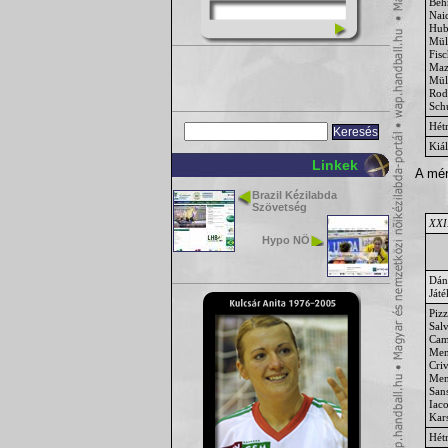
Beh
Nai
Hub
Mül
Fisc
Maz
Müll
Rod
Sch
Hét
Kiál
Linkek
A mér
Brazil Kézilabda
Szövetség
XXII
Hypo NÖ
Dán
Ját
Piz
Sal
Cam
Men
Criv
Me
San
Iaco
Kar
Hét