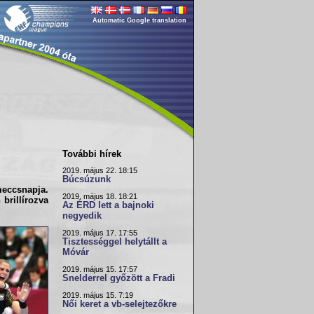
Automatic Google translation
További hírek
2019. május 22. 18:15
Búcsúzunk
meccsnapja.
2019. május 18. 18:21
brillírozva
Az ÉRD lett a bajnoki
negyedik
2019. május 17. 17:55
Tisztességgel helytállt a
Móvár
2019. május 15. 17:57
Snelderrel győzött a Fradi
2019. május 15. 7:19
Női keret a vb-selejtezőkre