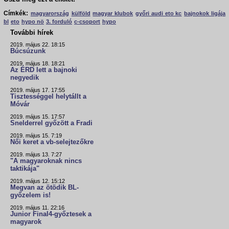
Címkék:
magyarország
külföld
magyar klubok
győri audi eto kc
bajnokok ligája
bl
eto
hypo nö
3. forduló
c-csoport
hypo
További hírek
2019. május 22. 18:15
Búcsúzunk
2019. május 18. 18:21
Az ÉRD lett a bajnoki
negyedik
2019. május 17. 17:55
Tisztességgel helytállt a
Móvár
2019. május 15. 17:57
Snelderrel győzött a Fradi
2019. május 15. 7:19
Női keret a vb-selejtezőkre
2019. május 13. 7:27
"A magyaroknak nincs
taktikája"
2019. május 12. 15:12
Megvan az ötödik BL-
győzelem is!
2019. május 11. 22:16
Junior Final4-győztesek a
magyarok