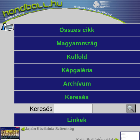
Összes cikk
Magyarország
Külföld
Képgaléria
Archívum
Keresés
Keresés
Linkek
Japán Kézilabda Szövetség
Katja Boll fotós oldala