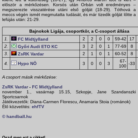
először a mérkőzésen. Korsós után Orbán volt eredményes –
megszerezte visszatérése utáni első gólját (18-29). Tóthová a
meccs végén ismét megmutatta tudását, és már tizedik gólját lőtte a
lefújás után: 21-29.
Bajnokok Ligája, csoportkör, a C-csoport állása
1.
2
2
0
0
59-42
17
FC Midtjylland
2.
3
2
0
1
77-69
8
Győri Audi ETO KC
3.
2
1
0
1
60-52
8
ZsRK Vardar
67-
4.
Hypo NÖ
3
0
0
3
-33
100
A csoport másik mérkőzése:
ZsRK Vardar
-
FC Midtjylland
november 1., vasárnap 15.15, Szkopje, Jane Szandanszki
Sportcsarnok
Játékvezetők: Diana-Carmen Florescu, Anamaria Stoia (románok)
Élő közvetítés:
ehfTV
© handball.hu
Oszd meg ezt a cikket!