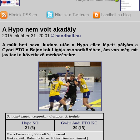
Híreink RSS-en
Híreink a Twitteren
handball.hu blog
A Hypo nem volt akadály
2015. október 31. 20:01
© handball.hu
A múlt heti hazai kudarc után a Hypo ellen lépett pályára a
Győri ETO a
Bajnokok Ligája csoportkörében
, ám van még mit
javítani a következő mérkőzésekre.
Bajnokok Ligája, csoportkör, C-csoport, 3. forduló
Hypo NÖ
Győri Audi ETO KC
21 (6)
29 (15)
Maria Enzersdorf, Südstadt Sportcsarnok
Játékvezetők: Robert Schulze, Tobias Tönnies (németek)