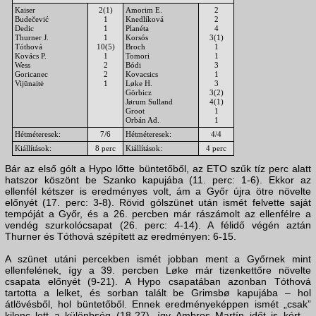
Kaiser
2(1)
Amorim E.
2
Budečević
1
Knedlíková
2
Dedic
1
Planéta
4
Thurner J.
1
Korsós
3(1)
Tóthová
10(5)
Broch
1
Kovács P.
1
Tomori
1
Wess
2
Bódi
3
Goricanec
2
Kovacsics
1
Vijūnaitė
1
Løke H.
3
Görbicz
3(2)
Jørum Sulland
4(1)
Groot
1
Orbán Ad.
1
Hétméteresek:
7/6
Hétméteresek:
4/4
Kiállítások:
8 perc
Kiállítások:
4 perc
Bár az első gólt a Hypo lőtte büntetőből, az ETO szűk tíz perc alatt
hatszor köszönt be Szanko kapujába (11. perc: 1-6). Ekkor az
ellenfél kétszer is eredményes volt, ám a Győr újra ötre növelte
előnyét (17. perc: 3-8). Rövid gólszünet után ismét felvette saját
tempóját a Győr, és a 26. percben már rászámolt az ellenfélre a
vendég szurkolócsapat (26. perc: 4-14). A félidő végén aztán
Thurner és Tóthová szépített az eredményen: 6-15.
A szünet utáni percekben ismét jobban ment a Győrnek mint
ellenfelének, így a 39. percben Løke már tizenkettőre növelte
csapata előnyét (9-21). A Hypo csapatában azonban Tóthová
tartotta a lelket, és sorban talált be Grimsbø kapujába – hol
átlövésből, hol büntetőből. Ennek eredményeképpen ismét „csak”
kilenc lett a különbség (18-27), így Ambros Martín időt is kért –