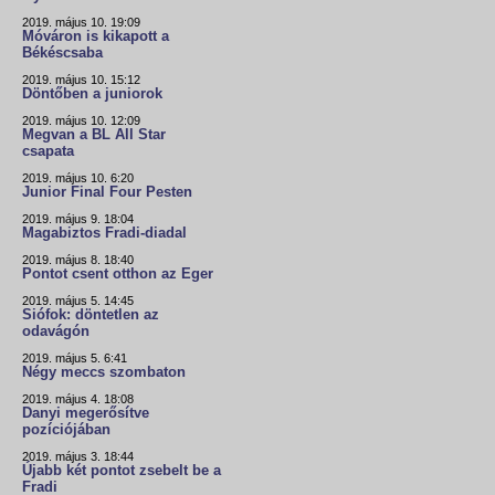
2019. május 10. 19:09
Móváron is kikapott a
Békéscsaba
2019. május 10. 15:12
Döntőben a juniorok
2019. május 10. 12:09
Megvan a BL All Star
csapata
2019. május 10. 6:20
Junior Final Four Pesten
2019. május 9. 18:04
Magabiztos Fradi-diadal
2019. május 8. 18:40
Pontot csent otthon az Eger
2019. május 5. 14:45
Siófok: döntetlen az
odavágón
2019. május 5. 6:41
Négy meccs szombaton
2019. május 4. 18:08
Danyi megerősítve
pozíciójában
2019. május 3. 18:44
Újabb két pontot zsebelt be a
Fradi