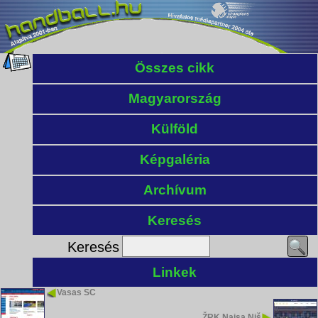
Összes cikk
Magyarország
Külföld
Képgaléria
Archívum
Keresés
Keresés
Linkek
Vasas SC
ŽRK Naisa Niš