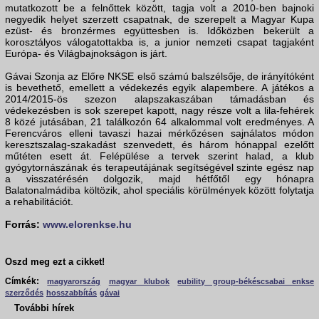
mutatkozott be a felnőttek között, tagja volt a 2010-ben bajnoki
negyedik helyet szerzett csapatnak, de szerepelt a Magyar Kupa
ezüst- és bronzérmes együttesben is. Időközben bekerült a
korosztályos válogatottakba is, a junior nemzeti csapat tagjaként
Európa- és Világbajnokságon is járt.
Gávai Szonja az Előre NKSE első számú balszélsője, de irányítóként
is bevethető, emellett a védekezés egyik alapembere. A játékos a
2014/2015-ös szezon alapszakaszában támadásban és
védekezésben is sok szerepet kapott, nagy része volt a lila-fehérek
8 közé jutásában, 21 találkozón 64 alkalommal volt eredményes. A
Ferencváros elleni tavaszi hazai mérkőzésen sajnálatos módon
keresztszalag-szakadást szenvedett, és három hónappal ezelőtt
műtéten esett át. Felépülése a tervek szerint halad, a klub
gyógytornászának és terapeutájának segítségével szinte egész nap
a visszatérésén dolgozik, majd hétfőtől egy hónapra
Balatonalmádiba költözik, ahol speciális körülmények között folytatja
a rehabilitációt.
Forrás:
www.elorenkse.hu
Oszd meg ezt a cikket!
Címkék:
magyarország
magyar klubok
eubility group-békéscsabai enkse
szerződés
hosszabbítás
gávai
További hírek