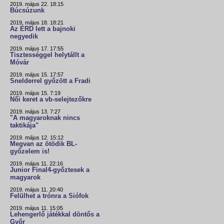
2019. május 22. 18:15
Búcsúzunk
2019. május 18. 18:21
Az ÉRD lett a bajnoki
negyedik
2019. május 17. 17:55
Tisztességgel helytállt a
Móvár
2019. május 15. 17:57
Snelderrel győzött a Fradi
2019. május 15. 7:19
Női keret a vb-selejtezőkre
2019. május 13. 7:27
"A magyaroknak nincs
taktikája"
2019. május 12. 15:12
Megvan az ötödik BL-
győzelem is!
2019. május 11. 22:16
Junior Final4-győztesek a
magyarok
2019. május 11. 20:40
Felülhet a trónra a Siófok
2019. május 11. 15:05
Lehengerlő játékkal döntős a
Győr