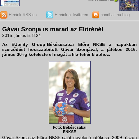
Híreink RSS-en
Híreink a Twitteren
handball.hu blog
Gávai Szonja is marad az Előrénél
2015. június 5. 8:24
Az EUbility Group-Békéscsabai Előre NKSE a napokban
szerződést hosszabbított Gávai Szonjával, a játékos 2016.
június 30-ig kötelezte el magát a lila-fehér klubhoz.
Fotó: Békéscsabai
ENKSE
Gávai Szonja az Előre NKSE saját nevelésű játékosa, 2009. őszén