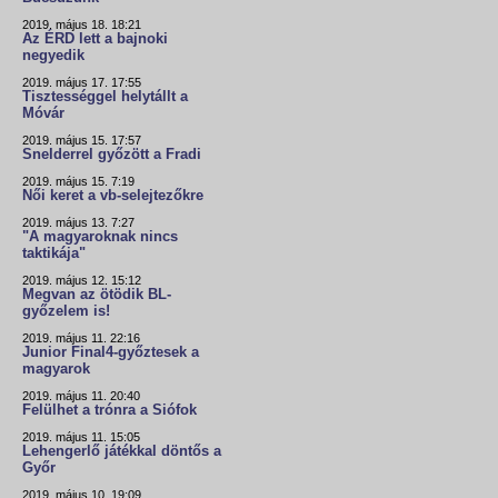
2019. május 18. 18:21
Az ÉRD lett a bajnoki
negyedik
2019. május 17. 17:55
Tisztességgel helytállt a
Móvár
2019. május 15. 17:57
Snelderrel győzött a Fradi
2019. május 15. 7:19
Női keret a vb-selejtezőkre
2019. május 13. 7:27
"A magyaroknak nincs
taktikája"
2019. május 12. 15:12
Megvan az ötödik BL-
győzelem is!
2019. május 11. 22:16
Junior Final4-győztesek a
magyarok
2019. május 11. 20:40
Felülhet a trónra a Siófok
2019. május 11. 15:05
Lehengerlő játékkal döntős a
Győr
2019. május 10. 19:09