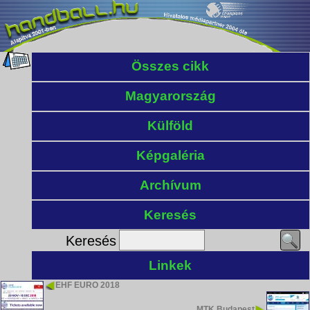
Összes cikk
Magyarország
Külföld
Képgaléria
Archívum
Keresés
Keresés
Linkek
EHF EURO 2018
MTK Budapest