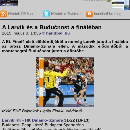
Híreink RSS-en
Híreink a Twitteren
handball.hu blog
A Larvik és a Budućnost a fináléban
2015. május 9. 14:56
© handball.hu
A
BL Final4
első elődöntőjéből a norvég Larvik jutott a fináléba
az orosz Dinamo-Szinara ellen. A második elődöntőből a
montenegrói Budućnost jutott a döntőbe.
MVM EHF Bajnokok Ligája Final4, elődöntő
Larvik HK
-
HK Dinamo-Szinara
31-22 (16-13)
Budapest, Papp Lászó Budapest Sportaréna
Játékvezetők: Leif Poulsen, Henrik Mortensen (dánok)