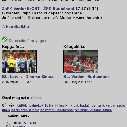
ZsRK Vardar SzCBT
-
ŽRK Budućnost
17-27 (9-14)
Budapest, Papp Lászó Budapest Sportaréna
Játékvezetők: Dalibor Jurinović, Marko Mrvica (horvátok)
© handball.hu
Kapcsolódó anyagok:
Képgaléria:
Képgaléria:
BL: Larvik - Dinamo Sinara
BL: Vardar - Buducnost
2015. május 9. 16:32
2015. május 9. 17:44
Oszd meg ezt a cikket!
Címkék:
külföld
bajnokok ligája
bl
larvik hk
žrk budućnost
zsrk vardar szcbt
final4
hk dinamo-szinara
bl: vardar - buducnost
bl: larvik - dinamo sinara
További hírek
2019. május 22. 18:15
Búcsúzunk