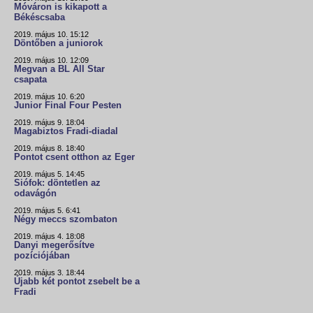
Móváron is kikapott a
Békéscsaba
2019. május 10. 15:12
Döntőben a juniorok
2019. május 10. 12:09
Megvan a BL All Star
csapata
2019. május 10. 6:20
Junior Final Four Pesten
2019. május 9. 18:04
Magabiztos Fradi-diadal
2019. május 8. 18:40
Pontot csent otthon az Eger
2019. május 5. 14:45
Siófok: döntetlen az
odavágón
2019. május 5. 6:41
Négy meccs szombaton
2019. május 4. 18:08
Danyi megerősítve
pozíciójában
2019. május 3. 18:44
Újabb két pontot zsebelt be a
Fradi