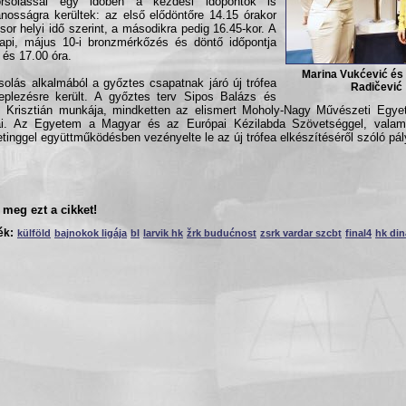
rsolással egy időben a kezdési időpontok is
ánosságra kerültek: az első elődöntőre 14.15 órakor
 sor helyi idő szerint, a másodikra pedig 16.45-kor. A
pi, május 10-i bronzmérkőzés és döntő időpontja
 és 17.00 óra.
Marina Vukćević és
solás alkalmából a győztes csapatnak járó új trófea
Radičević
leplezésre került. A győztes terv Sipos Balázs és
Krisztián munkája, mindketten az elismert Moholy-Nagy Művészeti Egye
jai. Az Egyetem a Magyar és az Európai Kézilabda Szövetséggel, vala
tinggel együttműködésben vezényelte le az új trófea elkészítéséről szóló pál
meg ezt a cikket!
ék:
külföld
bajnokok ligája
bl
larvik hk
žrk budućnost
zsrk vardar szcbt
final4
hk di