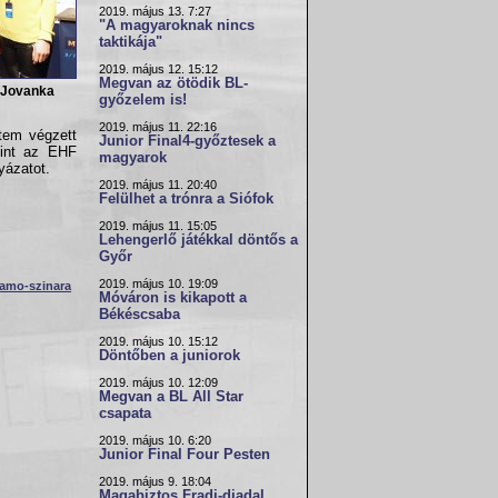
2019. május 13. 7:27
"A magyaroknak nincs
taktikája"
2019. május 12. 15:12
Megvan az ötödik BL-
 Jovanka
győzelem is!
2019. május 11. 22:16
tem végzett
Junior Final4-győztesek a
mint az EHF
magyarok
yázatot.
2019. május 11. 20:40
Felülhet a trónra a Siófok
2019. május 11. 15:05
Lehengerlő játékkal döntős a
Győr
2019. május 10. 19:09
namo-szinara
Móváron is kikapott a
Békéscsaba
2019. május 10. 15:12
Döntőben a juniorok
2019. május 10. 12:09
Megvan a BL All Star
csapata
2019. május 10. 6:20
Junior Final Four Pesten
2019. május 9. 18:04
Magabiztos Fradi-diadal