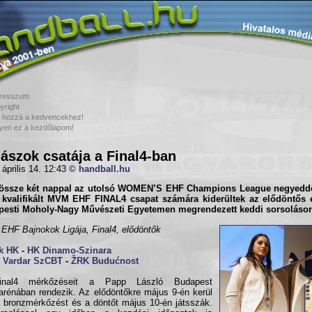
resszum
yright
 hozzá a kedvencekhez!
yen ez a kezdőlapom!
ászok csatája a Final4-ban
 április 14. 12:43
© handball.hu
össze két nappal az utolsó WOMEN’S EHF Champions League negyeddö
 kvalifikált MVM EHF FINAL4 csapat számára kiderültek az elődöntős e
pesti Moholy-Nagy Művészeti Egyetemen megrendezett keddi sorsoláso
HF Bajnokok Ligája, Final4, elődöntők
ik HK
-
HK Dinamo-Szinara
 Vardar SzCBT
-
ŽRK Budućnost
nal4 mérkőzéseit a Papp László Budapest
arénában rendezik. Az elődöntőkre május 9-én kerül
a bronzmérkőzést és a döntőt május 10-én játsszák.