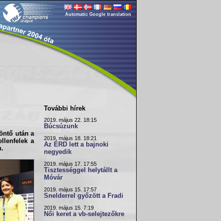
Automatic Google translation
További hírek
2019. május 22. 18:15
Búcsúzunk
ntő után a
2019. május 18. 18:21
llenfelek a
Az ÉRD lett a bajnoki
n.
negyedik
2019. május 17. 17:55
Tisztességgel helytállt a
Móvár
2019. május 15. 17:57
Snelderrel győzött a Fradi
2019. május 15. 7:19
Női keret a vb-selejtezőkre