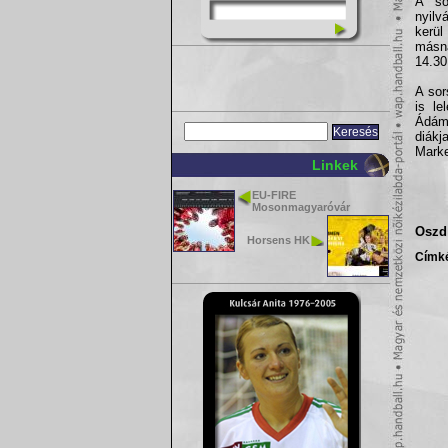
A so
nyilv
kerül
másna
14.30
A sor
is le
Ádám 
diák
Marke
Linkek
EU-FIRE
Mosonmagyaróvár
Oszd 
Horsens HK
Címk