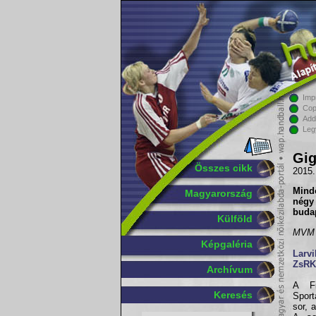
Imp
Cop
Add
Leg
Gig
Összes cikk
2015.
Mind
Magyarország
négy
buda
Külföld
MVM E
Képgaléria
Larv
ZsRK
Archívum
A Fi
Keresés
Sport
sor, 