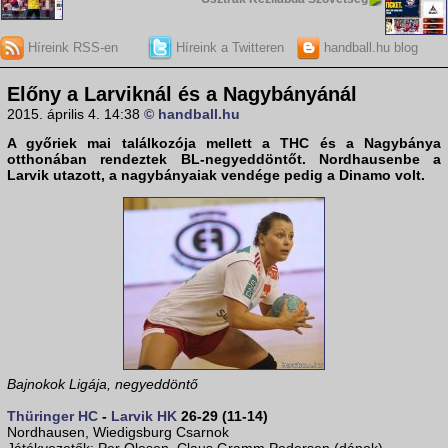
Híreink RSS-en
Híreink a Twitteren
handball.hu blog
Előny a Larviknál és a Nagybányánál
2015. április 4. 14:38
© handball.hu
A győriek mai találkozója mellett a THC és a Nagybánya
otthonában rendeztek
BL-negyeddöntőt
. Nordhausenbe a
Larvik utazott, a nagybányaiak vendége pedig a Dinamo volt.
Bajnokok Ligája, negyeddöntő
Thüringer HC
-
Larvik HK
26-29 (11-14)
Nordhausen, Wiedigsburg Csarnok