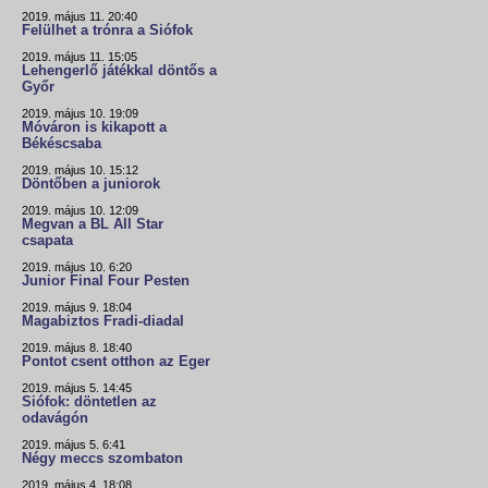
2019. május 11. 20:40
Felülhet a trónra a Siófok
2019. május 11. 15:05
Lehengerlő játékkal döntős a
Győr
2019. május 10. 19:09
Móváron is kikapott a
Békéscsaba
2019. május 10. 15:12
Döntőben a juniorok
2019. május 10. 12:09
Megvan a BL All Star
csapata
2019. május 10. 6:20
Junior Final Four Pesten
2019. május 9. 18:04
Magabiztos Fradi-diadal
2019. május 8. 18:40
Pontot csent otthon az Eger
2019. május 5. 14:45
Siófok: döntetlen az
odavágón
2019. május 5. 6:41
Négy meccs szombaton
2019. május 4. 18:08