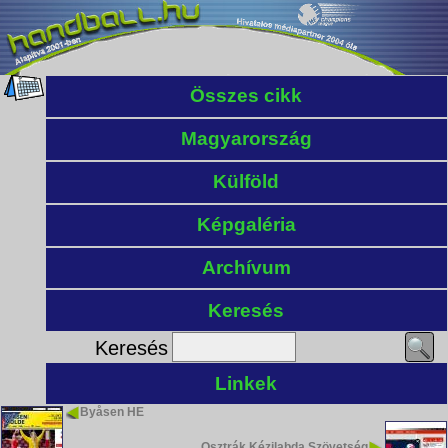
Összes cikk
Magyarország
Külföld
Képgaléria
Archívum
Keresés
Keresés
Linkek
Byåsen HE
Osztrák Kézilabda Szövetség