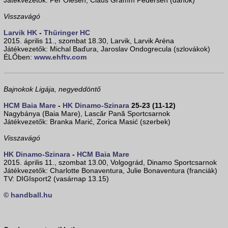
Játékvezetők: Per Olesen, Claus Gramm Pedersen (dánok)
Visszavágó
Larvik HK
-
Thüringer HC
2015. április 11., szombat 18.30, Larvik, Larvik Aréna
Játékvezetők: Michal Baďura, Jaroslav Ondogrecula (szlovákok)
ÉLŐben:
www.ehftv.com
Bajnokok Ligája, negyeddöntő
HCM Baia Mare
-
HK Dinamo-Szinara
25-23 (11-12)
Nagybánya (Baia Mare), Lascăr Pană Sportcsarnok
Játékvezetők: Branka Marić, Zorica Masić (szerbek)
Visszavágó
HK Dinamo-Szinara
-
HCM Baia Mare
2015. április 11., szombat 13.00, Volgográd, Dinamo Sportcsarnok
Játékvezetők: Charlotte Bonaventura, Julie Bonaventura (franciák)
TV: DIGIsport2 (vasárnap 13.15)
© handball.hu