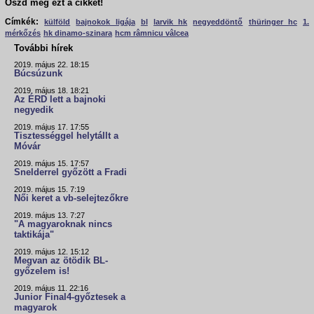
Oszd meg ezt a cikket!
Címkék:
külföld
bajnokok ligája
bl
larvik hk
negyeddöntő
thüringer hc
1.
mérkőzés
hk dinamo-szinara
hcm râmnicu vâlcea
További hírek
2019. május 22. 18:15
Búcsúzunk
2019. május 18. 18:21
Az ÉRD lett a bajnoki
negyedik
2019. május 17. 17:55
Tisztességgel helytállt a
Móvár
2019. május 15. 17:57
Snelderrel győzött a Fradi
2019. május 15. 7:19
Női keret a vb-selejtezőkre
2019. május 13. 7:27
"A magyaroknak nincs
taktikája"
2019. május 12. 15:12
Megvan az ötödik BL-
győzelem is!
2019. május 11. 22:16
Junior Final4-győztesek a
magyarok