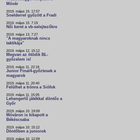
Móvár
2019. május 15. 17:57
Snelderrel győzött a Fradi
2019. május 15. 7:19
Női keret a vb-selejtezőkre
2019. május 13. 7:27
"A magyaroknak nincs
taktikája"
2019. május 12. 15:12
Megvan az ötödik BL-
győzelem is!
2019. május 11. 22:16
Junior Final4-győztesek a
magyarok
2019. május 11. 20:40
Felülhet a trónra a Siófok
2019. május 11. 15:05
Lehengerlő játékkal döntős a
Győr
2019. május 10. 19:09
Móváron is kikapott a
Békéscsaba
2019. május 10. 15:12
Döntőben a juniorok
2019. május 10. 12:09