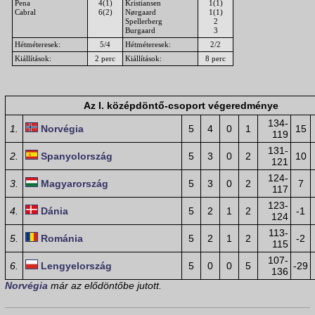
Pena
4(1)
Kristiansen
1(1)
Cabral
6(2)
Nørgaard
1(1)
Spellerberg
2
Burgaard
3
Hétméteresek:
5/4
Hétméteresek:
2/2
Kiállítások:
2 perc
Kiállítások:
8 perc
Az I. középdöntő-csoport végeredménye
134-
1.
Norvégia
5
4
0
1
15
119
131-
2.
Spanyolország
5
3
0
2
10
121
124-
3.
Magyarország
5
3
0
2
7
117
123-
4.
Dánia
5
2
1
2
-1
124
113-
5.
Románia
5
2
1
2
-2
115
107-
6.
Lengyelország
5
0
0
5
-29
136
Norvégia
már az elődöntőbe jutott.