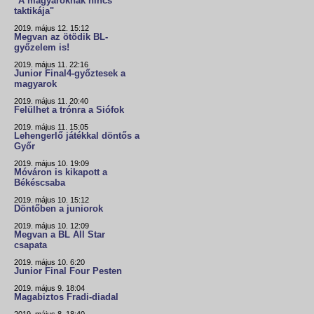
"A magyaroknak nincs
taktikája"
2019. május 12. 15:12
Megvan az ötödik BL-
győzelem is!
2019. május 11. 22:16
Junior Final4-győztesek a
magyarok
2019. május 11. 20:40
Felülhet a trónra a Siófok
2019. május 11. 15:05
Lehengerlő játékkal döntős a
Győr
2019. május 10. 19:09
Móváron is kikapott a
Békéscsaba
2019. május 10. 15:12
Döntőben a juniorok
2019. május 10. 12:09
Megvan a BL All Star
csapata
2019. május 10. 6:20
Junior Final Four Pesten
2019. május 9. 18:04
Magabiztos Fradi-diadal