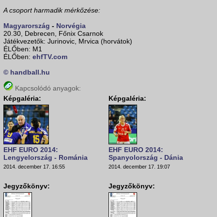
A csoport harmadik mérkőzése:
Magyarország
-
Norvégia
20.30, Debrecen, Főnix Csarnok
Játékvezetők: Jurinovic, Mrvica (horvátok)
ÉLŐben: M1
ÉLŐben:
ehfTV.com
© handball.hu
Kapcsolódó anyagok:
Képgaléria:
Képgaléria:
EHF EURO 2014:
EHF EURO 2014:
Lengyelország - Románia
Spanyolország - Dánia
2014. december 17. 16:55
2014. december 17. 19:07
Jegyzőkönyv:
Jegyzőkönyv: