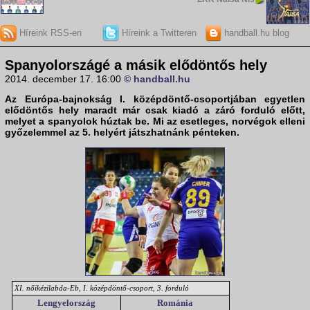
Híreink RSS-en
Híreink a Twitteren
handball.hu blog
Spanyolországé a másik elődöntős hely
2014. december 17. 16:00
© handball.hu
Az Európa-bajnokság I. középdöntő-csoportjában egyetlen
elődöntős hely maradt már csak kiadó a záró forduló előtt,
melyet a spanyolok húztak be. Mi az esetleges, norvégok elleni
győzelemmel az 5. helyért játszhatnánk pénteken.
XI. nőikézilabda-Eb, I. középdöntő-csoport, 3. forduló
Lengyelország
Románia