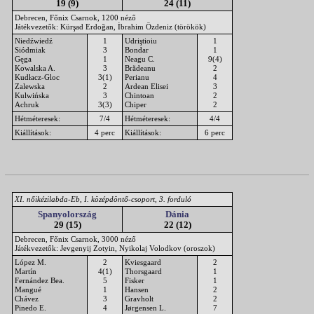
19 (9)
24 (11)
Debrecen, Főnix Csarnok, 1200 néző
Játékvezetők: Kürşad Erdoğan, İbrahim Özdeniz (törökök)
Niedźwiedź
1
Udriştioiu
1
Siódmiak
3
Bondar
1
Gęga
1
Neagu C.
9(4)
Kowalska A.
3
Brădeanu
2
Kudłacz-Gloc
3(1)
Perianu
4
Zalewska
2
Ardean Elisei
3
Kulwińska
3
Chintoan
2
Achruk
3(3)
Chiper
2
Hétméteresek:
7/4
Hétméteresek:
4/4
Kiállítások:
4 perc
Kiállítások:
6 perc
XI. nőikézilabda-Eb, I. középdöntő-csoport, 3. forduló
Spanyolország
Dánia
29 (15)
22 (12)
Debrecen, Főnix Csarnok, 3000 néző
Játékvezetők: Jevgenyij Zotyin, Nyikolaj Volodkov (oroszok)
López M.
2
Kviesgaard
2
Martín
4(1)
Thorsgaard
1
Fernández Bea.
5
Fisker
1
Mangué
1
Hansen
2
Chávez
3
Gravholt
2
Pinedo E.
4
Jørgensen L.
7