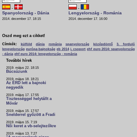
-
-
Spanyolország - Dánia
Lengyelország - Románia
2014. december 17. 18:15
2014. december 17. 16:00
Oszd meg ezt a cikket!
Címkék:
külföld
dánia
románia
spanyolország
középdöntő
3. forduló
lengyelország
európa-bajnokság
eb 2014
i. csoport
ehf euro 2014: spanyolország
- dánia
ehf euro 2014: lengyelország - románia
További hírek
2019. május 22. 18:15
Búcsúzunk
2019. május 18. 18:21
Az ÉRD lett a bajnoki
negyedik
2019. május 17. 17:55
Tisztességgel helytállt a
Móvár
2019. május 15. 17:57
Snelderrel győzött a Fradi
2019. május 15. 7:19
Női keret a vb-selejtezőkre
2019. május 13. 7:27