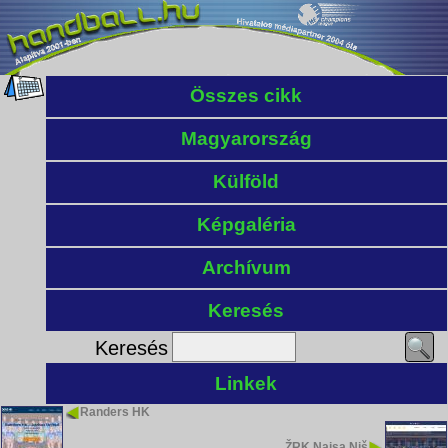
Összes cikk
Magyarország
Külföld
Képgaléria
Archívum
Keresés
Keresés
Linkek
Randers HK
ŽRK Naisa Niš