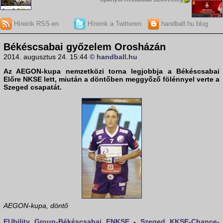
Híreink RSS-en
Híreink a Twitteren
handball.hu blog
Békéscsabai győzelem Orosházán
2014. augusztus 24. 15:44
© handball.hu
Az
AEGON-kupa
nemzetközi torna legjobbja a Békéscsabai
Előre NKSE lett, miután a döntőben meggyőző fölénnyel verte a
Szeged csapatát.
AEGON-kupa, döntő
EUbility Group-Békéscsabai ENKSE
-
Szeged KKSE-Chance-