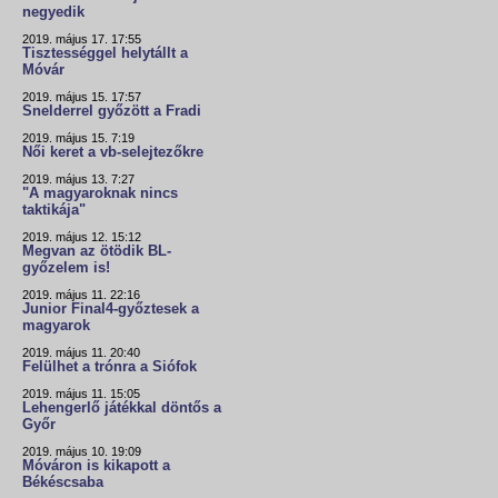
negyedik
2019. május 17. 17:55
Tisztességgel helytállt a
Móvár
2019. május 15. 17:57
Snelderrel győzött a Fradi
2019. május 15. 7:19
Női keret a vb-selejtezőkre
2019. május 13. 7:27
"A magyaroknak nincs
taktikája"
2019. május 12. 15:12
Megvan az ötödik BL-
győzelem is!
2019. május 11. 22:16
Junior Final4-győztesek a
magyarok
2019. május 11. 20:40
Felülhet a trónra a Siófok
2019. május 11. 15:05
Lehengerlő játékkal döntős a
Győr
2019. május 10. 19:09
Móváron is kikapott a
Békéscsaba