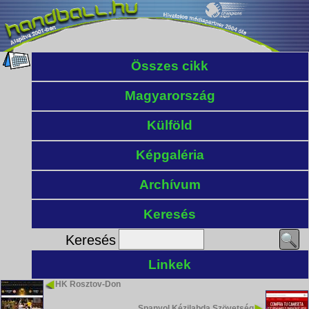
Összes cikk
Magyarország
Külföld
Képgaléria
Archívum
Keresés
Keresés
Linkek
HK Rosztov-Don
Spanyol Kézilabda Szövetség