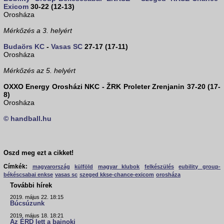
Exicom
30-22 (12-13)
Orosháza
Mérkőzés a 3. helyért
Budaörs KC
-
Vasas SC
27-17 (17-11)
Orosháza
Mérkőzés az 5. helyért
OXXO Energy Orosházi NKC - ŽRK Proleter Zrenjanin 37-20 (17-
8)
Orosháza
© handball.hu
Oszd meg ezt a cikket!
Címkék:
magyarország
külföld
magyar klubok
felkészülés
eubility group-
békéscsabai enkse
vasas sc
szeged kkse-chance-exicom
orosháza
További hírek
2019. május 22. 18:15
Búcsúzunk
2019. május 18. 18:21
Az ÉRD lett a bajnoki