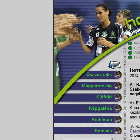
Imp
Cop
Add
Leg
Ism
Összes cikk
2014.
A Ra
Magyarország
Szak
nagyb
Külföld
Az El
Kupa
Képgaléria
kézi
augus
Archívum
„A Ra
Keresés
Carg
Ková