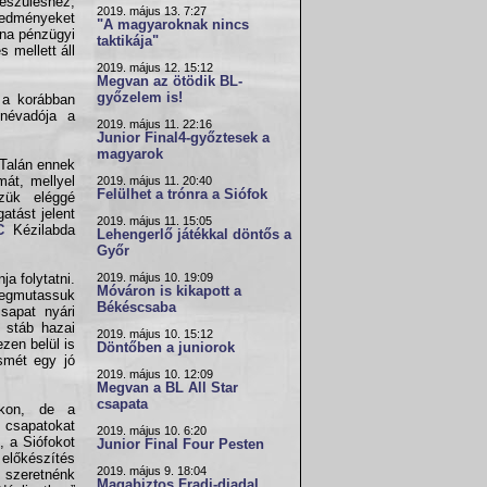
készüléshez,
2019. május 13. 7:27
eredményeket
"A magyaroknak nincs
rna pénzügyi
taktikája"
 mellett áll
2019. május 12. 15:12
Megvan az ötödik BL-
győzelem is!
 a korábban
 névadója a
2019. május 11. 22:16
Junior Final4-győztesek a
magyarok
 Talán ennek
mát, mellyel
2019. május 11. 20:40
Felülhet a trónra a Siófok
zük eléggé
atást jelent
2019. május 11. 15:05
C
Kézilabda
Lehengerlő játékkal döntős a
Győr
2019. május 10. 19:09
a folytatni.
Móváron is kikapott a
megmutassuk
Békéscsaba
sapat nyári
 stáb hazai
2019. május 10. 15:12
zen belül is
Döntőben a juniorok
smét egy jó
2019. május 10. 12:09
.
Megvan a BL All Star
csapata
nkon, de a
 csapatokat
2019. május 10. 6:20
, a Siófokot
Junior Final Four Pesten
 előkészítés
2019. május 9. 18:04
a szeretnénk
Magabiztos Fradi-diadal