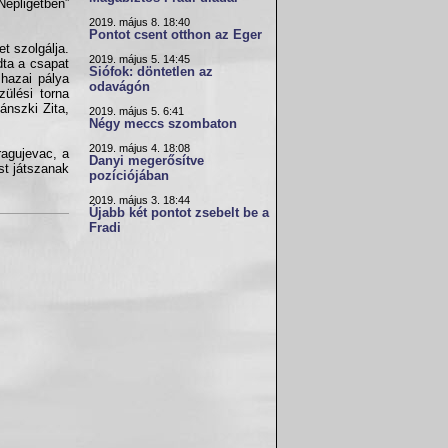
Népligetben”
2019. május 8. 18:40
Pontot csent otthon az Eger
t szolgálja.
2019. május 5. 14:45
dta a csapat
Siófok: döntetlen az
 hazai pálya
odavágón
ülési torna
ánszki Zita,
2019. május 5. 6:41
Négy meccs szombaton
2019. május 4. 18:08
ragujevac, a
Danyi megerősítve
st játszanak
pozíciójában
2019. május 3. 18:44
Újabb két pontot zsebelt be a
Fradi