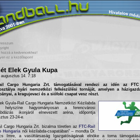
resszum
yright
 hozzá a kedvencekhez!
yen ez a kezdőlapom!
ét Elek Gyula Kupa
 augusztus 14. 7:18
il Cargo Hungaria Zrt. támogatásával rendezi az idén az
FTC
osztálya
nyári nemzetközi felkészülési tornáját, amelyen a házigazd
ányai, a kragujevaci és a siófoki csapat vesz részt.
ek Gyula-Rail Cargo Hungaria Nemzetközi Kézilabda
 helyszíne hagyományosan a ferencvárosi
labdázás ikonjáról elnevezett aréna, időpontja
ztus 23-24-e.
il Cargo Hungaria Zrt. bizalma töretlen az
FTC-Rail
o Hungaria
női kézilabda-csapatában” – mondta Dr.
cs Imre, a vasúttársaság Igazgatóságának elnöke a torna támogatásá