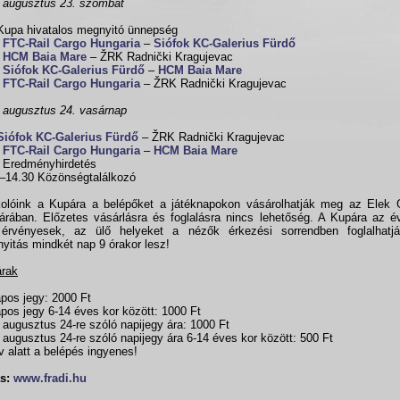
 augusztus 23. szombat
Kupa hivatalos megnyitó ünnepség
0
FTC-Rail Cargo Hungaria
–
Siófok KC-Galerius Fürdő
0
HCM Baia Mare
– ŽRK Radnički Kragujevac
0
Siófok KC-Galerius Fürdő
–
HCM Baia Mare
0
FTC-Rail Cargo Hungaria
– ŽRK Radnički Kragujevac
 augusztus 24. vasárnap
Siófok KC-Galerius Fürdő
– ŽRK Radnički Kragujevac
0
FTC-Rail Cargo Hungaria
–
HCM Baia Mare
 Eredményhirdetés
–14.30 Közönségtalálkozó
olóink a Kupára a belépőket a játéknapokon vásárolhatják meg az Elek 
árában. Előzetes vásárlásra és foglalásra nincs lehetőség. A Kupára az é
érvényesek, az ülő helyeket a nézők érkezési sorrendben foglalhatj
yitás mindkét nap 9 órakor lesz!
árak
pos jegy: 2000 Ft
pos jegy 6-14 éves kor között: 1000 Ft
 augusztus 24-re szóló napijegy ára: 1000 Ft
 augusztus 24-re szóló napijegy ára 6-14 éves kor között: 500 Ft
v alatt a belépés ingyenes!
s:
www.fradi.hu