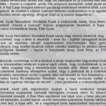
unkra természetes döntés volt, hogy hozzájáruljunk az új szezonra való fel
ytatta – hiszen a csapattól, amely már annyiszor bizonyított, ismét javuló 
k. A Rail Cargo Hungaria kedvező gazdasági eredményei lehetővé tették a to
atását, de emellett a vállalat csaknem kétezres szurkolótábora is az együttes
készülési tornán ugyanúgy, ahogyan majd az új szezon rangadóin is.”
ek Gyula Nemzetközi Kézilabda Kupát a szakosztály tavaly hívta életre
irdetett „Vissza a csúcsra!” tízéves programjának részeként. A kupa
cvárosi kézilabdázás ikonja, Elek Gyula.
lek Gyula Nemzetközi Kézilabda Kupát tavaly nagy sikerrel rendeztük meg.
szönhető, hogy e téren is elnyertük – évek óta – legfőbb támogatónk bizal
 már az esemény névadó szponzoraként köszönthetjük. Nem győz
úlyozni, hogy töretlen bizalmuk milyen mértékű stabilitást és erkölcsi támog
osztályunk életében” – fejezte ki köszönetét Jeney Zsolt Ákos, az
FT
sztály elnöke.
akosztály vezetősége ezzel a tornával a tavaly megkezdett hagyományt kívánj
ai környezetben rendezett kupával egyik célunk, hogy szurkolóinknak is 
j idény csapatát még a tétmérkőzések kezdete előtt. Másik célunk a c
szülésének hatékony elősegítése azáltal, hogy a játékosok és a szakmai
ezetben, nemzetközi szintű csapatok ellen tud készülni az őszi feladatokra, e
melten fontos BL-selejtezőre. Remélem, hogy a nagy nézőszám mellett i
latú és izgalmas hétvége elé nézünk” – zárta gondolatait a szakosztályelnök
retnénk minél jobb teljesítményt nyújtani a hazai rendezésű torná
formánkat szeptember harmadik hétvégéjére kívánjuk elérni. Az érkező
-kevésbé ismerjük. A Baia Mare együttesét már látjuk ezen a héten játszani
ell bemutatni, a szerb bajnok viszont ismeretlen számomra. Komoly taktikai
 nem lesz a kupa előtt, de a nagybányai torna tapasztalatait hasznosítv