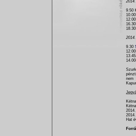
2014.
9.50 
10.0
12.0
16.3
18.3
2014.
9.30
12.0
13.45
14.00
Szurk
pénzt
nem 
Kapun
Jegy
Kétna
Kétna
2014.
2014.
Hat é
Forrá