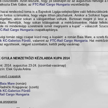
b csiszolódni. Azon leszünk, hogy jól sikerüljön ez az augusztusi hétvége a 
latkozta Elek Gábor, az
FTC-Rail Cargo Hungaria
vezetőedzője.
 hazai rendezésű torna is a Bajnokok Ligája-selejtezőjére való felkészülésünke
n fontos számunkra, hogy végre itthon játszhatunk. Amikor a Siófokot foga
ligetben, akkor sokan a válogatottban voltunk. Biztosan megint jó lesz a
lata. Reméljük, hogy sokan kilátogatnak a mérkőzéseinkre. Habár felkész
 de mi mindenképp szeretnénk ismét megnyerni a kupát” – válaszolt Szucs
C-Rail Cargo Hungaria
csapatkapitánya.
végi tornán négy csapat küzd meg a kupáért: a román Baia Mare, a szerb K
ok KC-Galerius Fürdő
, valamint az
FTC-Rail Cargo Hungaria
. Hat mérkőzé
az együttesek, négyet szombaton, kettőt pedig vasárnap.
 GYULA NEMZETKÖZI KÉZILABDA KUPA 2014
nt: 2014. augusztus 23-24. (szombat-vasárnap)
zín: Elek Gyula Aréna
tvevő csapatok
Baia Mare
(román)
adnički Kragujevac (szerb)
ok KC-Galerius Fürdő
Rail Cargo Hungaria
a programja