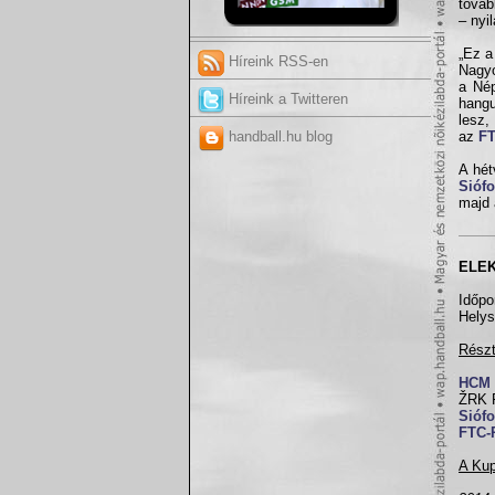
továb
– nyi
„Ez a
Híreink RSS-en
Nagyo
a Nép
Híreink a Twitteren
hangu
lesz,
handball.hu blog
az
FT
A hét
Sióf
majd 
ELEK
Időpo
Helys
Rész
HCM 
ŽRK R
Sióf
FTC-
A Kup