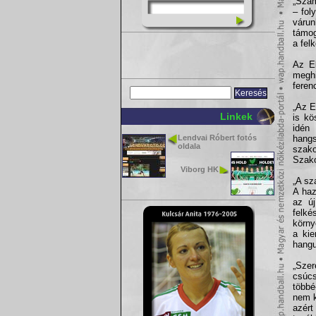
„Szám
– fol
várun
támog
a fel
Az El
megh
feren
„Az E
Linkek
is kö
idén
Lendvai Róbert fotós
hangs
oldala
szak
Szako
Viborg HK
„A sz
A haz
az ú
felké
körny
a kie
hangu
„Sze
csúcs
többé
nem k
azért