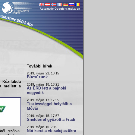
Automatic Google translation
További hírek
2019. május 22. 18:15
Búcsúzunk
 Kézilabda
2019. május 18. 18:21
a mellett a
Az ÉRD lett a bajnoki
negyedik
2019. május 17. 17:55
Tisztességgel helytállt a
Móvár
2019. május 15. 17:57
Snelderrel győzött a Fradi
2019. május 15. 7:19
Női keret a vb-selejtezőkre
ról szólva.