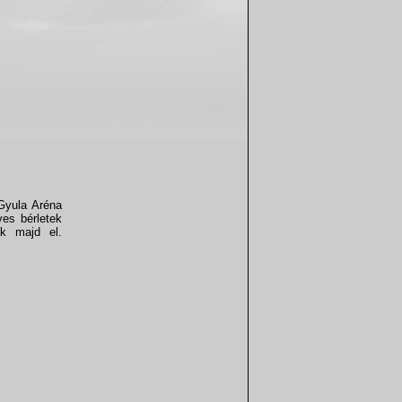
Gyula Aréna
ves bérletek
ák majd el.