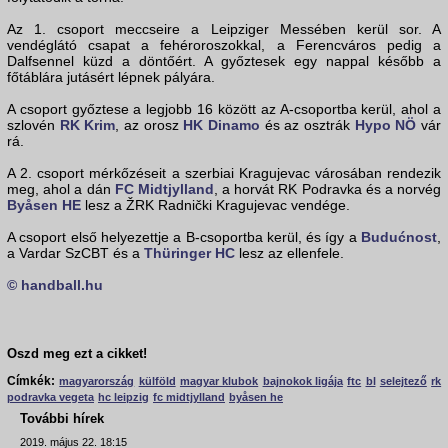
Az 1. csoport meccseire a Leipziger Messében kerül sor. A
vendéglátó csapat a fehéroroszokkal, a Ferencváros pedig a
Dalfsennel küzd a döntőért. A győztesek egy nappal később a
főtáblára jutásért lépnek pályára.
A csoport győztese a legjobb 16 között az A-csoportba kerül, ahol a
szlovén
RK Krim
, az orosz
HK Dinamo
és az osztrák
Hypo NÖ
vár
rá.
A 2. csoport mérkőzéseit a szerbiai Kragujevac városában rendezik
meg, ahol a dán
FC Midtjylland
, a horvát RK Podravka és a norvég
Byåsen HE
lesz a ŽRK Radnički Kragujevac vendége.
A csoport első helyezettje a B-csoportba kerül, és így a
Budućnost
,
a Vardar SzCBT és a
Thüringer HC
lesz az ellenfele.
© handball.hu
Oszd meg ezt a cikket!
Címkék:
magyarország
külföld
magyar klubok
bajnokok ligája
ftc
bl
selejtező
rk
podravka vegeta
hc leipzig
fc midtjylland
byåsen he
További hírek
2019. május 22. 18:15