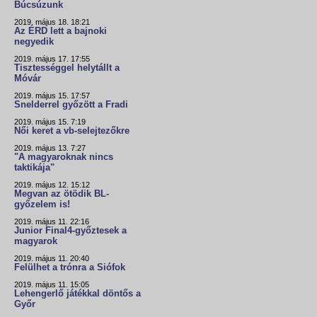
Búcsúzunk
2019. május 18. 18:21
Az ÉRD lett a bajnoki
negyedik
2019. május 17. 17:55
Tisztességgel helytállt a
Móvár
2019. május 15. 17:57
Snelderrel győzött a Fradi
2019. május 15. 7:19
Női keret a vb-selejtezőkre
2019. május 13. 7:27
"A magyaroknak nincs
taktikája"
2019. május 12. 15:12
Megvan az ötödik BL-
győzelem is!
2019. május 11. 22:16
Junior Final4-győztesek a
magyarok
2019. május 11. 20:40
Felülhet a trónra a Siófok
2019. május 11. 15:05
Lehengerlő játékkal döntős a
Győr