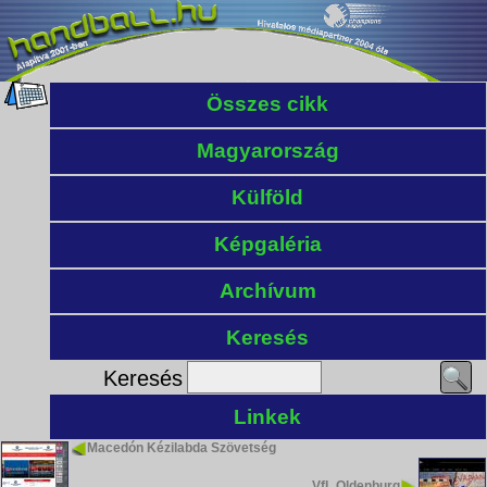
Összes cikk
Magyarország
Külföld
Képgaléria
Archívum
Keresés
Keresés
Linkek
Macedón Kézilabda Szövetség
VfL Oldenburg