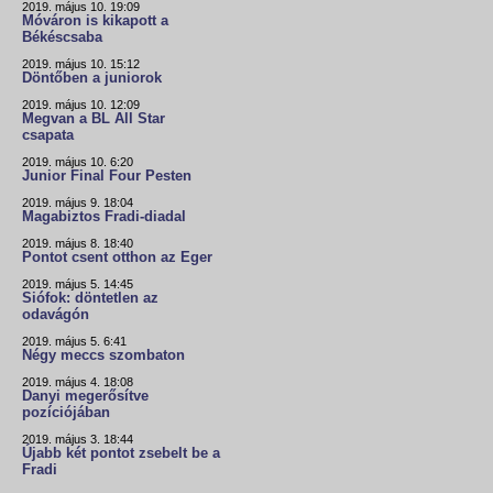
2019. május 10. 19:09
Móváron is kikapott a
Békéscsaba
2019. május 10. 15:12
Döntőben a juniorok
2019. május 10. 12:09
Megvan a BL All Star
csapata
2019. május 10. 6:20
Junior Final Four Pesten
2019. május 9. 18:04
Magabiztos Fradi-diadal
2019. május 8. 18:40
Pontot csent otthon az Eger
2019. május 5. 14:45
Siófok: döntetlen az
odavágón
2019. május 5. 6:41
Négy meccs szombaton
2019. május 4. 18:08
Danyi megerősítve
pozíciójában
2019. május 3. 18:44
Újabb két pontot zsebelt be a
Fradi