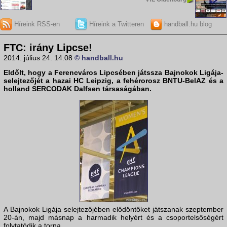
Híreink RSS-en
Híreink a Twitteren
handball.hu blog
FTC: irány Lipcse!
2014. július 24. 14:08
© handball.hu
Eldőlt, hogy a Ferencváros Lipcsében játssza
Bajnokok Ligája-
selejtezőjét
a hazai HC Leipzig, a fehérorosz BNTU-BelAZ és a
holland SERCODAK Dalfsen társaságában.
A Bajnokok Ligája selejtezőjében elődöntőket játszanak szeptember
20-án, majd másnap a harmadik helyért és a csoportelsőségért
folytatódik a torna.