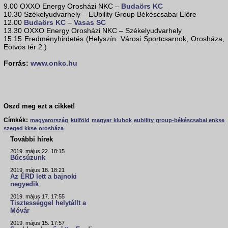
9.00 OXXO Energy Orosházi NKC –
Budaörs KC
10.30 Székelyudvarhely – EUbility Group Békéscsabai Előre
12.00
Budaörs KC
–
Vasas SC
13.30 OXXO Energy Orosházi NKC – Székelyudvarhely
15.15 Eredményhirdetés (Helyszín: Városi Sportcsarnok, Orosháza,
Eötvös tér 2.)
Forrás:
www.onkc.hu
Oszd meg ezt a cikket!
Címkék:
magyarország
külföld
magyar klubok
eubility group-békéscsabai enkse
szeged kkse
orosháza
További hírek
2019. május 22. 18:15
Búcsúzunk
2019. május 18. 18:21
Az ÉRD lett a bajnoki
negyedik
2019. május 17. 17:55
Tisztességgel helytállt a
Móvár
2019. május 15. 17:57