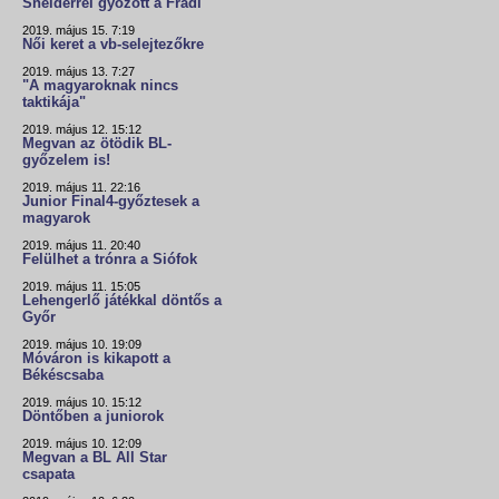
Snelderrel győzött a Fradi
2019. május 15. 7:19
Női keret a vb-selejtezőkre
2019. május 13. 7:27
"A magyaroknak nincs
taktikája"
2019. május 12. 15:12
Megvan az ötödik BL-
győzelem is!
2019. május 11. 22:16
Junior Final4-győztesek a
magyarok
2019. május 11. 20:40
Felülhet a trónra a Siófok
2019. május 11. 15:05
Lehengerlő játékkal döntős a
Győr
2019. május 10. 19:09
Móváron is kikapott a
Békéscsaba
2019. május 10. 15:12
Döntőben a juniorok
2019. május 10. 12:09
Megvan a BL All Star
csapata