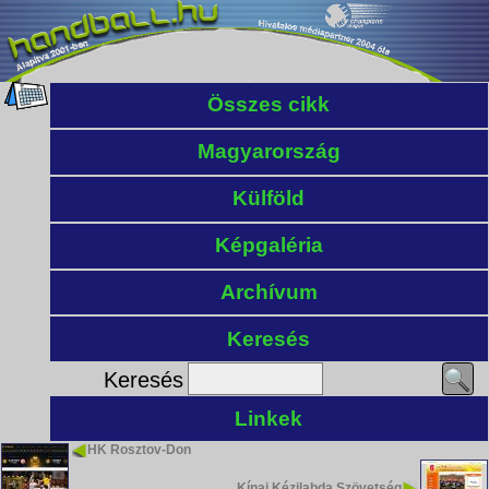
Összes cikk
Magyarország
Külföld
Képgaléria
Archívum
Keresés
Keresés
Linkek
HK Rosztov-Don
Kínai Kézilabda Szövetség