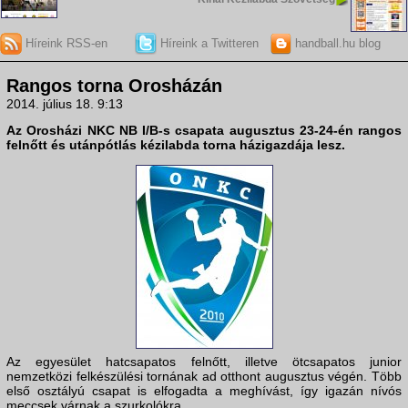
Híreink RSS-en
Híreink a Twitteren
handball.hu blog
Rangos torna Orosházán
2014. július 18. 9:13
Az Orosházi NKC NB I/B-s csapata augusztus 23-24-én rangos
felnőtt és utánpótlás kézilabda torna házigazdája lesz.
Az egyesület hatcsapatos felnőtt, illetve ötcsapatos junior
nemzetközi felkészülési tornának ad otthont augusztus végén. Több
első osztályú csapat is elfogadta a meghívást, így igazán nívós
meccsek várnak a szurkolókra.