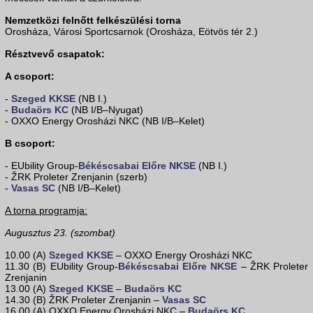
Nemzetközi felnőtt felkészülési torna
Orosháza, Városi Sportcsarnok (Orosháza, Eötvös tér 2.)
Résztvevő csapatok:
A csoport:
-
Szeged KKSE
(NB I.)
-
Budaörs KC
(NB I/B–Nyugat)
- OXXO Energy Orosházi NKC (NB I/B–Kelet)
B csoport:
- EUbility Group-
Békéscsabai Előre NKSE
(NB I.)
- ŽRK Proleter Zrenjanin (szerb)
-
Vasas SC
(NB I/B–Kelet)
A torna programja:
Augusztus 23. (szombat)
10.00 (A)
Szeged KKSE
– OXXO Energy Orosházi NKC
11.30 (B) EUbility Group-
Békéscsabai Előre NKSE
– ŽRK Proleter
Zrenjanin
13.00 (A)
Szeged KKSE
–
Budaörs KC
14.30 (B) ŽRK Proleter Zrenjanin –
Vasas SC
16.00 (A) OXXO Energy Orosházi NKC –
Budaörs KC