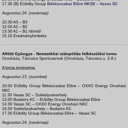
17.30 (B) EUbility Group
Békéscsabai Előre NKSE
–
Vasas SC
Augusztus 24. (vasárnap)
10.30 A3 – B3
12.00 A2 – B2
13.30 A1 – B1 /döntő/
15.15 Eredményhirdetés
Alföld Gyöngye - Nemzetközi utánpótlás felkészülési torna
Orosháza, Táncsics Sportcsarnok (Orosháza, Táncsics u. 2-8.)
A torna programja:
Augusztus 23. (szombat)
10.00 EUbility Group Békéscsabai Előre – OXXO Energy Orosházi
NKC
11.30 Vasas SC – Székelyudvarhely
13.00 Budaörs KC – EUbility Group Békéscsabai Előre
14.30 Vasas SC – OXXO Energy Orosházi NKC
16.00 Székelyudvarhely – Budaörs KC
17.30 EUbility Group Békéscsabai Előre – Vasas SC
Augusztus 24. (vasárnap)