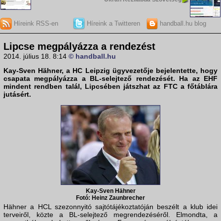
Híreink RSS-en
Híreink a Twitteren
handball.hu blog
Lipcse megpályázza a rendezést
2014. július 18. 8:14
© handball.hu
Kay-Sven Hähner, a
HC Leipzig
ügyvezetője bejelentette, hogy
csapata megpályázza a BL-selejtező rendezését. Ha az EHF
mindent rendben talál, Lipcsében játszhat az
FTC
a főtáblára
jutásért.
Kay-Sven Hähner
Fotó: Heinz Zaunbrecher
Hähner a HCL szezonnyitó sajtótájékoztatóján beszélt a klub idei
terveiről, közte a BL-selejtező megrendezéséről. Elmondta, a