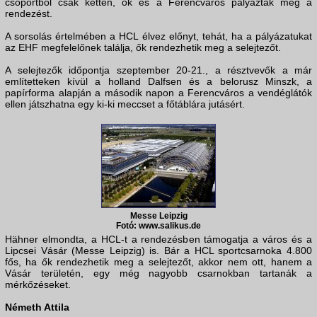
csoportból csak ketten, ők és a Ferencváros pályázták meg a
rendezést.
A sorsolás értelmében a HCL élvez előnyt, tehát, ha a pályázatukat
az EHF megfelelőnek találja, ők rendezhetik meg a selejtezőt.
A selejtezők időpontja szeptember 20-21., a résztvevők a már
említetteken kívül a holland Dalfsen és a belorusz Minszk, a
papírforma alapján a második napon a Ferencváros a vendéglátók
ellen játszhatna egy ki-ki meccset a főtáblára jutásért.
Messe Leipzig
Fotó: www.salikus.de
Hähner elmondta, a HCL-t a rendezésben támogatja a város és a
Lipcsei Vásár (Messe Leipzig) is. Bár a HCL sportcsarnoka 4.800
fős, ha ők rendezhetik meg a selejtezőt, akkor nem ott, hanem a
Vásár területén, egy még nagyobb csarnokban tartanák a
mérkőzéseket.
Németh Attila