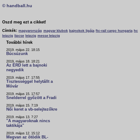
© handball.hu
Oszd meg ezt a cikket!
Címkék:
magyarország
magyar klubok
bajnokok ligája
ftc-rail cargo hungaria
hc
leipzig
lipcse
leipzig
messe leipzig
További hírek
2019. május 22. 18:15
Búcsúzunk
2019. május 18. 18:21
Az ÉRD lett a bajnoki
negyedik
2019. május 17. 17:55
Tisztességgel helytállt a
Móvár
2019. május 15. 17:57
Snelderrel győzött a Fradi
2019. május 15. 7:19
Női keret a vb-selejtezőkre
2019. május 13. 7:27
"A magyaroknak nincs
taktikája"
2019. május 12. 15:12
Megvan az ötödik BL-