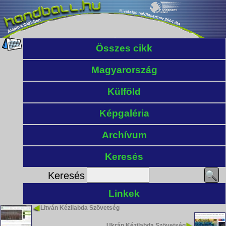
Összes cikk
Magyarország
Külföld
Képgaléria
Archívum
Keresés
Keresés
Linkek
Litván Kézilabda Szövetség
Ukrán Kézilabda Szövetség