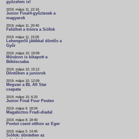
győzelem is!
2019. május 11. 22:16
Junior Final4-győztesek a
magyarok
2019. május 11. 20:40
Felülhet a trónra a Siófok
2019. május 11. 15:05
Lehengerlő játékkal döntős a
Győr
2019. május 10. 19:09
Móváron is kikapott a
Békéscsaba
2019. május 10. 15:12
Döntőben a juniorok
2019. május 10. 12:09
Megvan a BL All Star
csapata
2019. május 10. 6:20
Junior Final Four Pesten
2019. május 9. 18:04
Magabiztos Fradi-diadal
2019. május 8. 18:40
Pontot csent otthon az Eger
2019. május 5. 14:45
Siófok: döntetlen az